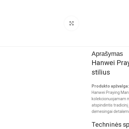
Click to enlarge
Aprašymas
Hanwei Pray
stilius
Produkto apžvalga
Hanwei Praying Mantis
kolekcionuojamam mode
atspindintis tradici
dėmesingai detalėm
Techninės sp