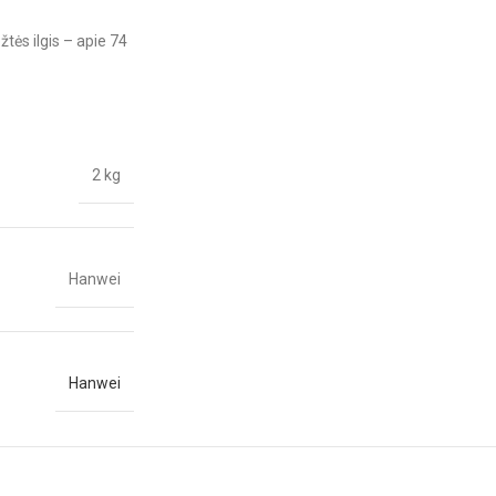
žtės ilgis – apie 74
2 kg
Hanwei
Hanwei