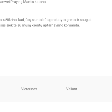
užtikrina, kad jūsų siunta būtų pristatyta greitai ir saugiai.
o, susisiekite su mūsų klientų aptarnavimo komanda.
Victorinox
Valiant
Unite