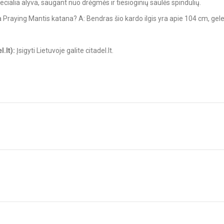
pecialia alyva, saugant nuo drėgmės ir tiesioginių saulės spindulių.
yra Praying Mantis katana? A: Bendras šio kardo ilgis yra apie 104 cm, gele
.lt):
Įsigyti Lietuvoje galite citadel.lt.