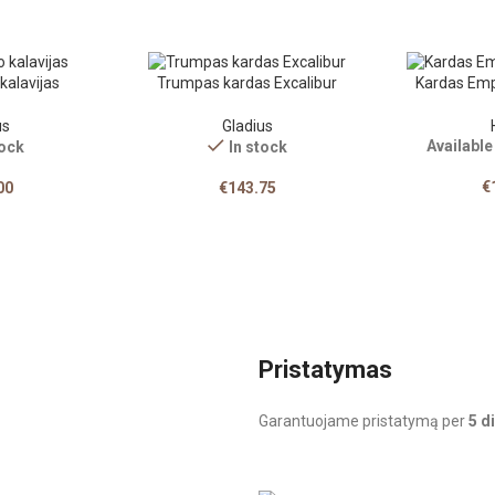
kalavijas
Trumpas kardas Excalibur
Kardas Empe
us
Gladius
Availabl
tock
In stock
€
00
€
143.75
Pristatymas
Garantuojame pristatymą per
5 d