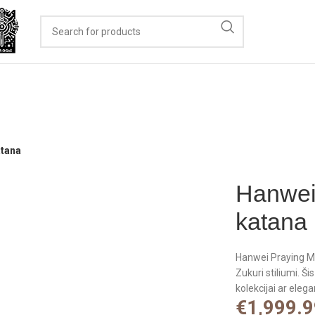
atana
Hanwei
katana
Hanwei Praying Man
Zukuri stiliumi. Š
kolekcijai ar elega
€
1,999.9