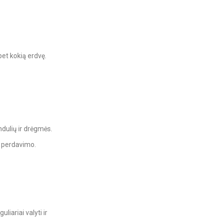
 bet kokią erdvę.
ndulių ir drėgmės.
s perdavimo.
iariai valyti ir