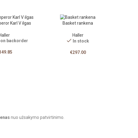
ror Karl V ilgas
Basket rankena
Haller
Haller
e on backorder
In stock
149.85
€
297.00
ienas
nuo užsakymo patvirtinimo.