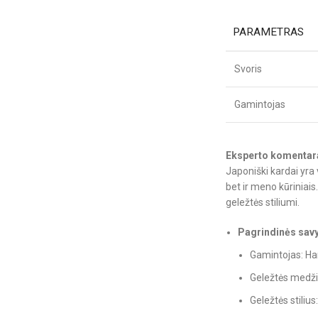
PARAMETRAS
Svoris
Gamintojas
Eksperto komentar
Japoniški kardai yra 
bet ir meno kūriniais
geležtės stiliumi.
Pagrindinės sav
Gamintojas: H
Geležtės medži
Geležtės stiliu