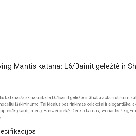
ing Mantis katana: L6/Bainit geležtė ir S
:
 katana išsiskiria unikalia L6/Bainit geležte ir Shobu Zukuri stiliumi, s
liui išskirtinumo. Tai idealus pasirinkimas kolekcijai ir elegantiškai ek
nį japoniškų kardų meną. Hanwei prekės ženklo kardas, sveriantis 2 kg, yr
s.
ecifikacijos