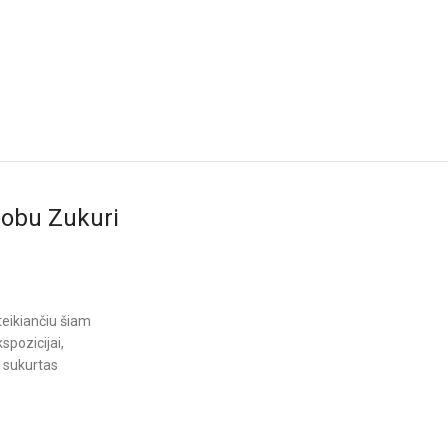
hobu Zukuri
uteikiančiu šiam
spozicijai,
a sukurtas