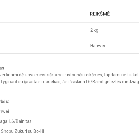
REIKŠMĖ
2 kg
Hanwei
as:
vertinami dėl savo meistriškumo ir istorinės reikšmės, tapdami ne tik kole
. Lyginant su įprastais modeliais, šis išsiskiria L6/Bainit geležtės medžia
ybės:
anwei
aga: L6/Bainitas
s: Shobu Zukuri su Bo-Hi