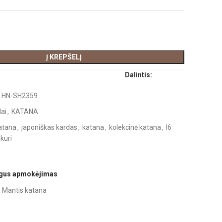
Į KREPŠELĮ
Dalintis:
:
HN-SH2359
ai
,
KATANA
atana
,
japoniškas kardas
,
katana
,
kolekcinė katana
,
l6
kuri
ugus apmokėjimas