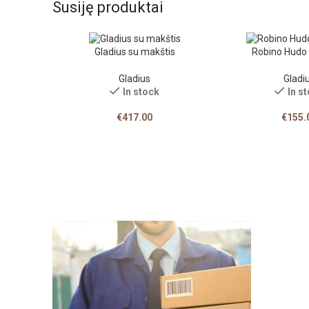
Susiję produktai
Gladius su makštis
Robino Hudo 
Gladius
Gladi
In stock
In s
€
417.00
€
155.