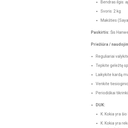
Bendras ilgis: 
Svoris: 2 kg
Makšties (Saya)
Paskirtis:
Šis Hanwei
Priežiūra / naudoji
Reguliariai valyki
Tepkite geležtę sp
Laikykite kardą ma
Venkite tiesiogin
Periodiškai tikrin
DUK:
K: Kokia yra ši
K: Kokia yra re