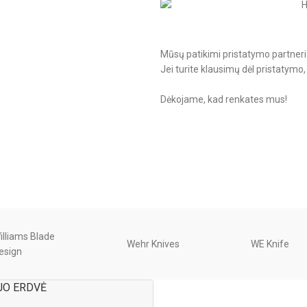
Mūsų patikimi pristatymo partneriai 
Jei turite klausimų dėl pristatym
Dėkojame, kad renkates mus!
illiams Blade
Wehr Knives
WE Knife
esign
JO ERDVĖ