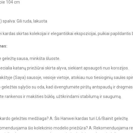
apie 104 cm
 spalva: Gili ruda, lakuota
 kardas skirtas kolekcijai ir elegantiškai ekspozicijai, puikiai papildantis
mas:
te geležtę sausa, minkšta šluoste.
ecialia katanų priežiūrai skirta alyva, siekiant apsaugoti nuo korozijos.
kštyje (Saya) sausoje, vėsioje vietoje, atokiau nuo tiesioginių saulės spi
io geležtės sąlyčio su oda, kad išvengtumėte pirštų antspaudų ir drėgmė
kite rankenos ir makšties būklę, užtikrindami stabilumą ir saugumą.
o kardo geležtės medžiaga? A: Šis Hanwei kardas turi L6/Bainit geležtę.
komenduojama šio kolekcinio modelio priežiūra? A: Rekomenduojama regul