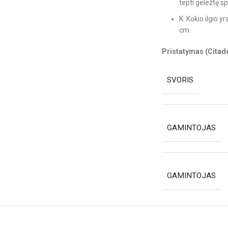
tepti geležtę s
K: Kokio ilgio 
cm.
Pristatymas (Citadel
SVORIS
GAMINTOJAS
GAMINTOJAS