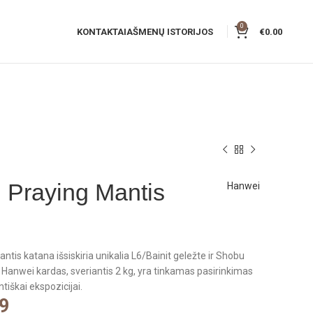
0
KONTAKTAI
AŠMENŲ ISTORIJOS
€
0.00
 Praying Mantis
Hanwei
tis katana išsiskiria unikalia L6/Bainit geležte ir Shobu
is Hanwei kardas, sveriantis 2 kg, yra tinkamas pasirinkimas
ntiškai ekspozicijai.
9