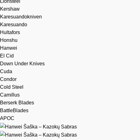
Lionsteel
Kershaw
Karesuandokniven
Karesuando
Hultafors
Honshu
Hanwei
El Cid
Down Under Knives
Cuda
Condor
Cold Steel
Camillus
Berserk Blades
BattleBlades
APOC