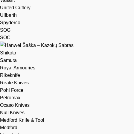
Valiant
United Cutlery
Ulfberth
Spyderco
SOG
SOC
Shikoto
Samura
Royal Armouries
Rikeknife
Reate Knives
Pohl Force
Petromax
Ocaso Knives
Null Knives
Medford Knife & Tool
Medford