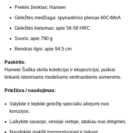
Prekės ženklas: Hanwei
Geležtės medžiaga: spyruoklinis plienas 60CrMnA
Geležtės kietumas: apie 56-58 HRC
Svoris: apie 790 g
Bendras ilgis: apie 94,5 cm
Paskirtis:
Hanwei Šaška skirta kolekcijai ir ekspozicijai, puikiai
tinkanti istoriniams modeliams vertinantiems asmenims.
Priežiūra / naudojimas:
Valykite ir tepkite geležtę specialiu aliejumi nuo
korozijos.
Laikykite sausoje, vėsioje vietoje, atokiau nuo drėgmės.
Naudokite makštį transportuojant ir laikant.