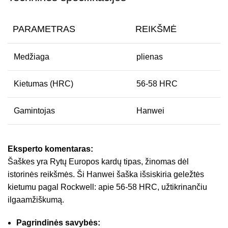
PARAMETRAS
REIKŠMĖ
Medžiaga
plienas
Kietumas (HRC)
56-58 HRC
Gamintojas
Hanwei
Eksperto komentaras:
Šaškes yra Rytų Europos kardų tipas, žinomas dėl
istorinės reikšmės. Ši Hanwei šaška išsiskiria geležtės
kietumu pagal Rockwell: apie 56-58 HRC, užtikrinančiu
ilgaamžiškumą.
Pagrindinės savybės: