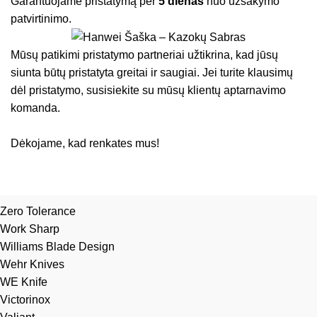
Garantuojame pristatymą per
5 dienas
nuo užsakymo
patvirtinimo.
Mūsų patikimi pristatymo partneriai užtikrina, kad jūsų
siunta būtų pristatyta greitai ir saugiai. Jei turite klausimų
dėl pristatymo, susisiekite su mūsų klientų aptarnavimo
komanda.
Dėkojame, kad renkates mus!
Zero Tolerance
Work Sharp
Williams Blade Design
Wehr Knives
WE Knife
Victorinox