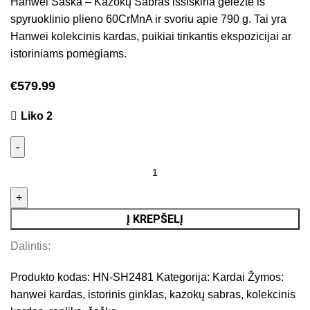
Hanwei Šaška – Kazokų Sabras išsiskiria geležte iš
spyruoklinio plieno 60CrMnA ir svoriu apie 790 g. Tai yra
Hanwei kolekcinis kardas, puikiai tinkantis ekspozicijai ar
istoriniams pomėgiams.
€
579.99
Liko 2
Į KREPŠELĮ
Dalintis:
Produkto kodas:
HN-SH2481
Kategorija:
Kardai
Žymos:
hanwei kardas
,
istorinis ginklas
,
kazokų sabras
,
kolekcinis