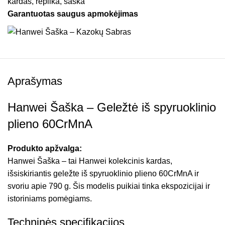
kardas
,
replika
,
šaška
Garantuotas saugus apmokėjimas
Aprašymas
Hanwei Šaška – Geležtė iš spyruoklinio
plieno 60CrMnA
Produkto apžvalga:
Hanwei Šaška – tai Hanwei kolekcinis kardas,
išsiskiriantis geležte iš spyruoklinio plieno 60CrMnA ir
svoriu apie 790 g. Šis modelis puikiai tinka ekspozicijai ir
istoriniams pomėgiams.
Techninės specifikacijos