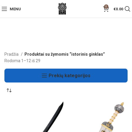
0
MENU
€
0.00
Pradžia
Produktai su žymomis “istorinis ginklas”
Rodoma 1–12 iš 29
Prekių kategorijos