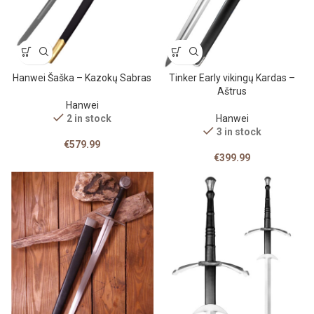
Hanwei Šaška – Kazokų Sabras
Tinker Early vikingų Kardas –
Aštrus
Hanwei
2 in stock
Hanwei
3 in stock
€
579.99
€
399.99