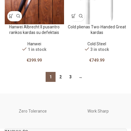
Hanwei Albrecht II pusantro
Cold plienas Two-Handed Great
rankos kardas su defektais
kardas
Hanwei
Cold Steel
1 in stock
3 in stock
€
399.99
€
749.99
1
2
3
→
Zero Tolerance
Work Sharp