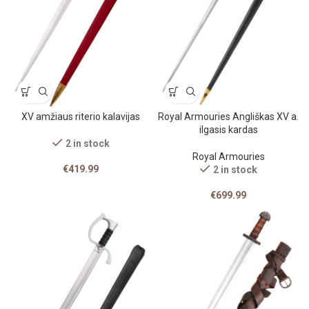
XV amžiaus riterio kalavijas
Royal Armouries Angliškas XV a.
ilgasis kardas
2 in stock
Royal Armouries
€
419.99
2 in stock
€
699.99