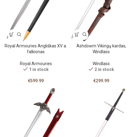
Royal Armouries Angliškas XV a.
Ashdowm Vikingų kardas,
falkionas
Windlass
Royal Armouries
Windlass
1 in stock
2 in stock
€
599.99
€
299.99