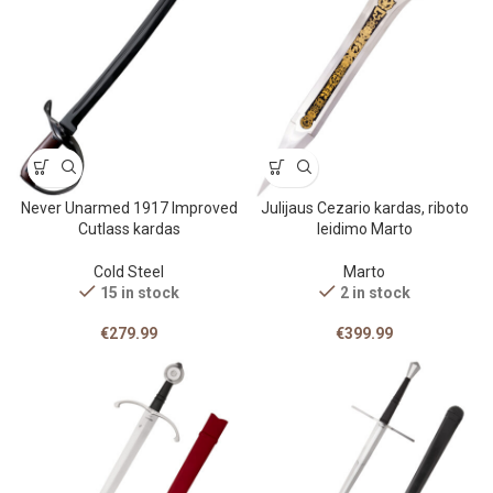
Never Unarmed 1917 Improved
Julijaus Cezario kardas, riboto
Cutlass kardas
leidimo Marto
Cold Steel
Marto
15 in stock
2 in stock
€
279.99
€
399.99