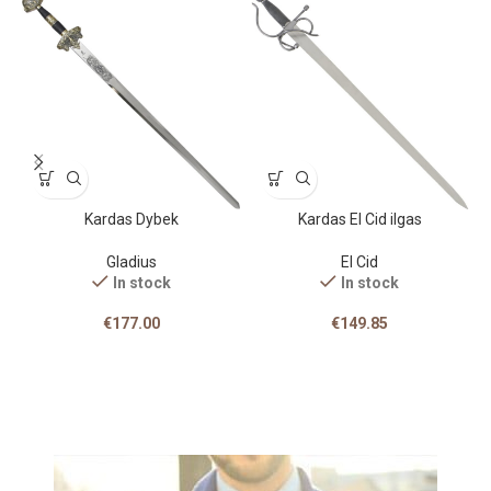
Kardas Dybek
Kardas El Cid ilgas
Gladius
El Cid
In stock
In stock
€
177.00
€
149.85