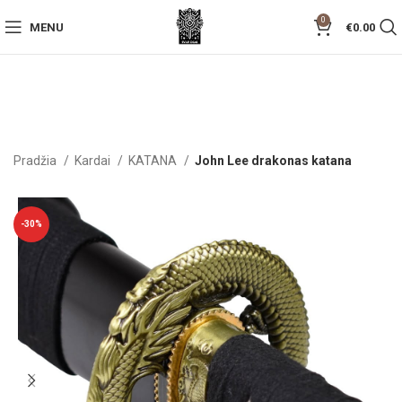
0
MENU
€
0.00
Pradžia
Kardai
KATANA
John Lee drakonas katana
-30%