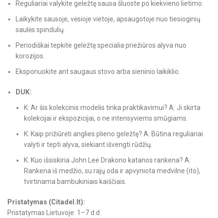
Reguliariai valykite geležtę sausa šluoste po kiekvieno lietimo.
Laikykite sausoje, vėsioje vietoje, apsaugotoje nuo tiesioginių
saulės spindulių.
Periodiškai tepkite geležtę specialia priežiūros alyva nuo
korozijos.
Eksponuokite ant saugaus stovo arba sieninio laikiklio.
DUK:
K: Ar šis kolekcinis modelis tinka praktikavimui? A: Ji skirta
kolekcijai ir ekspozicijai, o ne intensyviems smūgiams.
K: Kaip prižiūrėti anglies plieno geležtę? A: Būtina reguliariai
valyti ir tepti alyva, siekiant išvengti rūdžių.
K: Kuo išsiskiria John Lee Drakono katanos rankena? A:
Rankena iš medžio, su rajų oda ir apvyniota medvilne (ito),
tvirtinama bambukiniais kaiščiais.
Pristatymas (Citadel.lt):
Pristatymas Lietuvoje: 1–7 d.d.