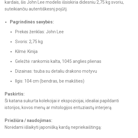
kardais, šis John Lee modelis išsiskiria didesniu 2,75 kg svoriu,
suteikiančiu autentiškesnį pojūtį.
Pagrindinės savybės:
Prekės ženklas: John Lee
Svoris: 2,75 kg
Kilmė: Kinija
Geležtė: rankomis kalta, 1045 anglies plienas
Dizainas: tsuba su detaliu drakono motyvu
Ilgis: 104 cm (bendras, be makšties)
Paskirtis:
Ši katana sukurta kolekcijai ir ekspozicijai, idealiai papildanti
istorijos, kovos menų ar mitologijos entuziastų interjerą.
Priežiūra / naudojimas:
Norėdami išlaikyti japonišką kardą nepriekaištingą: