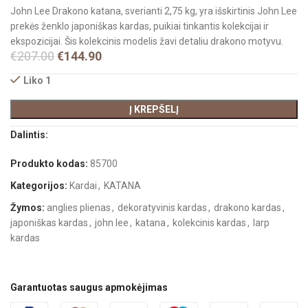
John Lee Drakono katana, sverianti 2,75 kg, yra išskirtinis John Lee
prekės ženklo japoniškas kardas, puikiai tinkantis kolekcijai ir
ekspozicijai. Šis kolekcinis modelis žavi detaliu drakono motyvu.
€
207.00
€
144.90
Liko 1
Į KREPŠELĮ
Dalintis:
Produkto kodas:
85700
Kategorijos:
Kardai
,
KATANA
Žymos:
anglies plienas
,
dekoratyvinis kardas
,
drakono kardas
,
japoniškas kardas
,
john lee
,
katana
,
kolekcinis kardas
,
larp
kardas
Garantuotas saugus apmokėjimas