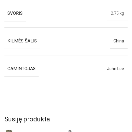
SVORIS
2.75 kg
KILMĖS ŠALIS
China
GAMINTOJAS
John Lee
Susiję produktai