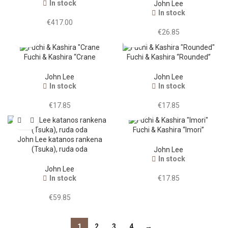
In stock
John Lee
In stock
€
417.00
€
26.85
Fuchi & Kashira “Crane
Fuchi & Kashira “Rounded”
John Lee
John Lee
In stock
In stock
€
17.85
€
17.85
Fuchi & Kashira “Imori”
John Lee katanos rankena
(Tsuka), ruda oda
John Lee
In stock
John Lee
In stock
€
17.85
€
59.85
1
2
3
4
→