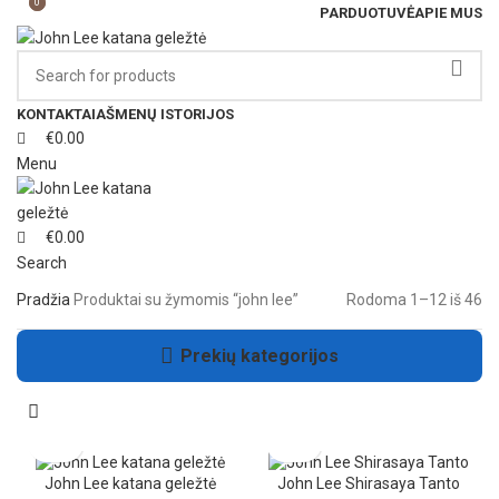
0
0
PARDUOTUVĖ
APIE MUS
KONTAKTAI
AŠMENŲ ISTORIJOS
€
0.00
Menu
€
0.00
Search
Pradžia
Produktai su žymomis “john lee”
Rodoma 1–12 iš 46
Prekių kategorijos
John Lee katana geležtė
John Lee Shirasaya Tanto