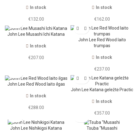
In stock
In stock
€
132.00
€
162.00
John Lee Musashi Ichi Katana
John Lee Red Wood Iaito
trumpas
In stock
In stock
€
207.00
€
237.00
John Lee Red Wood Iaito ilgas
John Lee Katana geležtė Practic
In stock
In stock
€
288.00
€
357.00
John Lee Nishikigoi Katana
Tsuba “Musashi