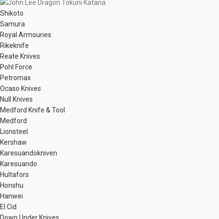
Shikoto
Samura
Royal Armouries
Rikeknife
Reate Knives
Pohl Force
Petromax
Ocaso Knives
Null Knives
Medford Knife & Tool
Medford
Lionsteel
Kershaw
Karesuandokniven
Karesuando
Hultafors
Honshu
Hanwei
El Cid
Down Under Knives