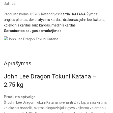
Dalintis:
Produkto kodas:
85762
Kategorijos:
Kardai
,
KATANA
Žymos:
anglies plienas
,
dekoratyvinis kardas
,
drakonas
,
john lee
,
katana
,
kolekcinis kardas
,
larp kardas
,
medinis kardas
Garantuotas saugus apmokėjimas
Aprašymas
John Lee Dragon Tokuni Katana –
2.75 kg
Produkto apžvalga:
Ši John Lee Dragon Tokuni Katana, sverianti 2.75 kg, yra išskirtinis
kolekcinis modelis, skirtas ekspozicijai ir gyvo veiksmo vaidmenų