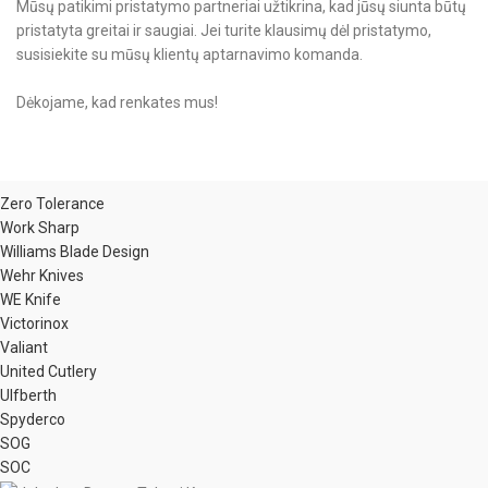
Mūsų patikimi pristatymo partneriai užtikrina, kad jūsų siunta būtų
pristatyta greitai ir saugiai. Jei turite klausimų dėl pristatymo,
susisiekite su mūsų klientų aptarnavimo komanda.
Dėkojame, kad renkates mus!
Zero Tolerance
Work Sharp
Williams Blade Design
Wehr Knives
WE Knife
Victorinox
Valiant
United Cutlery
Ulfberth
Spyderco
SOG
SOC