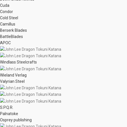
Cuda
Condor
Cold Steel
Camillus
Berserk Blades
BattleBlades
APOC
Windlass Steelcrafts
Wieland Verlag
Valyrian Steel
S.P.Q.R.
Palnatoke
Osprey publishing