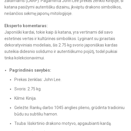
žaidimams (LARP). Pagaminta John Lee prekės ženklo Kinijoje, ši
katana pasižymi autentišku dizainu, įkvėptu drakono simbolikos,
nešančios sėkmę japonų mitologijoje.
Eksperto komentaras:
Japoniški kardai, tokie kaip ši katana, yra vertinami dėl savo
estetinės vertės ir kultūrinės simbolikos. Lyginant su įprastais
dekoratyviniais modeliais, šis 2.75 kg svorio japoniškas kardas
suteikia didesnio solidumo ir autentiškumo pojūtį, todėl puikiai
tinka kolekcionavimui.
Pagrindinės savybės:
Prekės ženklas: John Lee.
Svoris: 2.75 kg.
Kilmė: Kinija.
Geležtė: Rankų darbo 1045 anglies plieno, grūdinta tradiciniu
būdu su subtiliu hamon.
Tsuba: Išskirtinio drakono motyvo, apgaubianti kardą.