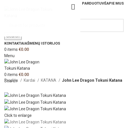
PARDUOTUVĖ
APIE MUS
Search
KONTAKTAI
AŠMENŲ ISTORIJOS
0
items
€
0.00
Menu
0
items
€
0.00
Pradžia
Kardai
KATANA
John Lee Dragon Tokuni Katana
Search
Click to enlarge