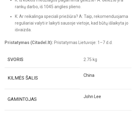
K: Iš kokios medžiagos pagaminta geležtė? A: Geležtė yra
rankų darbo, iš 1045 anglies plieno.
K: Ar reikalinga speciali priežiūra? A: Taip, rekomenduojama
reguliariai valyti ir laikyti sausoje vietoje, kad būtų išlaikyta jo
išvaizda.
Pristatymas (Citadel.lt):
Pristatymas Lietuvoje: 1–7 d.d.
SVORIS
2.75 kg
China
KILMĖS ŠALIS
John Lee
GAMINTOJAS