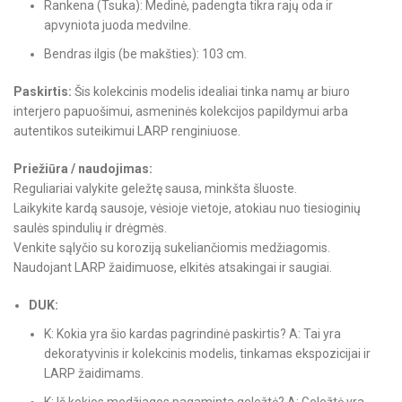
Rankena (Tsuka): Medinė, padengta tikra rajų oda ir
apvyniota juoda medvilne.
Bendras ilgis (be makšties): 103 cm.
Paskirtis:
Šis kolekcinis modelis idealiai tinka namų ar biuro
interjero papuošimui, asmeninės kolekcijos papildymui arba
autentikos suteikimui LARP renginiuose.
Priežiūra / naudojimas:
Reguliariai valykite geležtę sausa, minkšta šluoste.
Laikykite kardą sausoje, vėsioje vietoje, atokiau nuo tiesioginių
saulės spindulių ir drėgmės.
Venkite sąlyčio su koroziją sukeliančiomis medžiagomis.
Naudojant LARP žaidimuose, elkitės atsakingai ir saugiai.
DUK:
K: Kokia yra šio kardas pagrindinė paskirtis? A: Tai yra
dekoratyvinis ir kolekcinis modelis, tinkamas ekspozicijai ir
LARP žaidimams.