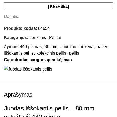
Į KREPŠELĮ
Dalintis:
Produkto kodas:
84654
Kategorijos:
Lenktinis
,
Peiliai
Žymos:
440 plienas
,
80 mm
,
aliuminio rankena
,
haller
,
iššokantis peilis
,
kolekcinis peilis
,
peilis
Garantuotas saugus apmokėjimas
Aprašymas
Juodas iššokantis peilis – 80 mm
geležtė iš 440 plieno