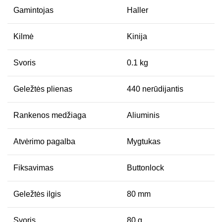
Gamintojas
Haller
Kilmė
Kinija
Svoris
0.1 kg
Geležtės plienas
440 nerūdijantis
Rankenos medžiaga
Aliuminis
Atvėrimo pagalba
Mygtukas
Fiksavimas
Buttonlock
Geležtės ilgis
80 mm
Svoris
80 g