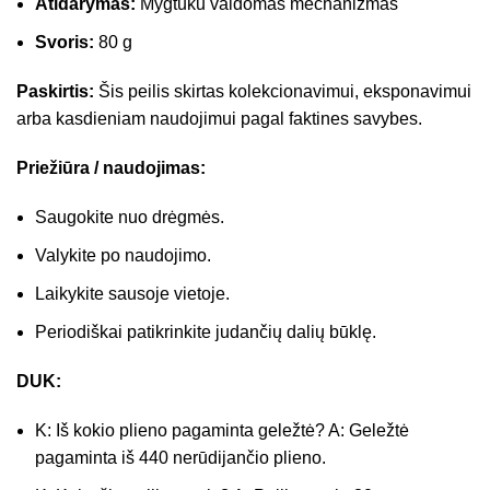
Atidarymas:
Mygtuku valdomas mechanizmas
Svoris:
80 g
Paskirtis:
Šis peilis skirtas kolekcionavimui, eksponavimui
arba kasdieniam naudojimui pagal faktines savybes.
Priežiūra / naudojimas:
Saugokite nuo drėgmės.
Valykite po naudojimo.
Laikykite sausoje vietoje.
Periodiškai patikrinkite judančių dalių būklę.
DUK:
K: Iš kokio plieno pagaminta geležtė? A: Geležtė
pagaminta iš 440 nerūdijančio plieno.