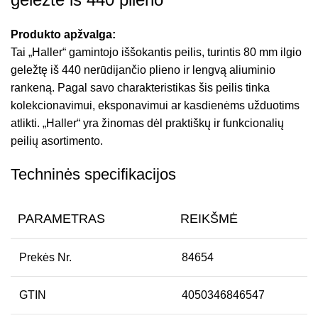
Produkto apžvalga:
Tai „Haller“ gamintojo iššokantis peilis, turintis 80 mm ilgio
geležtę iš 440 nerūdijančio plieno ir lengvą aliuminio
rankeną. Pagal savo charakteristikas šis peilis tinka
kolekcionavimui, eksponavimui ar kasdienėms užduotims
atlikti. „Haller“ yra žinomas dėl praktiškų ir funkcionalių
peilių asortimento.
Techninės specifikacijos
PARAMETRAS
REIKŠMĖ
Prekės Nr.
84654
GTIN
4050346846547