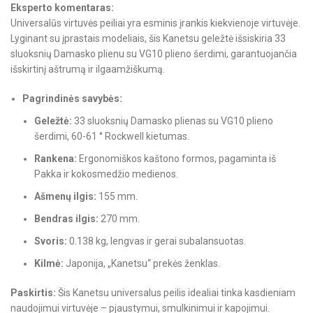
Eksperto komentaras:
Universalūs virtuvės peiliai yra esminis įrankis kiekvienoje virtuvėje.
Lyginant su įprastais modeliais, šis Kanetsu geležtė išsiskiria 33
sluoksnių Damasko plienu su VG10 plieno šerdimi, garantuojančia
išskirtinį aštrumą ir ilgaamžiškumą.
Pagrindinės savybės:
Geležtė:
33 sluoksnių Damasko plienas su VG10 plieno
šerdimi, 60-61 ° Rockwell kietumas.
Rankena:
Ergonomiškos kaštono formos, pagaminta iš
Pakka ir kokosmedžio medienos.
Ašmenų ilgis:
155 mm.
Bendras ilgis:
270 mm.
Svoris:
0.138 kg, lengvas ir gerai subalansuotas.
Kilmė:
Japonija, „Kanetsu“ prekės ženklas.
Paskirtis:
Šis Kanetsu universalus peilis idealiai tinka kasdieniam
naudojimui virtuvėje – pjaustymui, smulkinimui ir kapojimui.