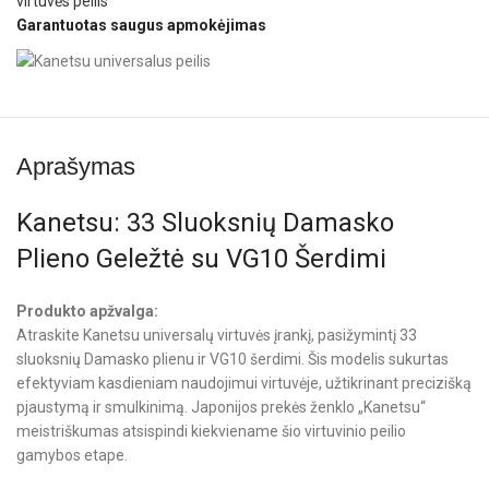
virtuvės peilis
Garantuotas saugus apmokėjimas
Aprašymas
Kanetsu: 33 Sluoksnių Damasko
Plieno Geležtė su VG10 Šerdimi
Produkto apžvalga:
Atraskite Kanetsu universalų virtuvės įrankį, pasižymintį 33
sluoksnių Damasko plienu ir VG10 šerdimi. Šis modelis sukurtas
efektyviam kasdieniam naudojimui virtuvėje, užtikrinant precizišką
pjaustymą ir smulkinimą. Japonijos prekės ženklo „Kanetsu“
meistriškumas atsispindi kiekviename šio virtuvinio peilio
gamybos etape.