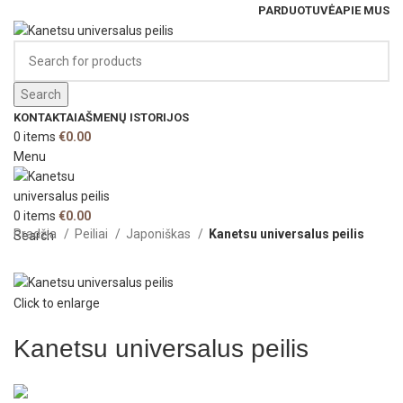
PARDUOTUVĖ
APIE MUS
Search
KONTAKTAI
AŠMENŲ ISTORIJOS
0
items
€
0.00
Menu
0
items
€
0.00
Pradžia
Peiliai
Japoniškas
Kanetsu universalus peilis
Search
Click to enlarge
Kanetsu universalus peilis