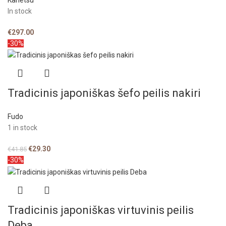
Kanetsu
In stock
€
297.00
-30%
Tradicinis japoniškas šefo peilis nakiri
Fudo
1 in stock
€
29.30
€
41.85
-30%
Tradicinis japoniškas virtuvinis peilis
Deba