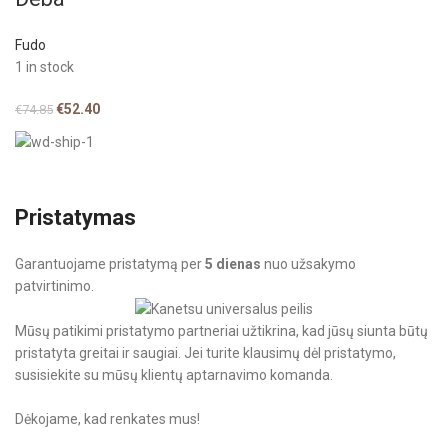
Fudo
1 in stock
€
52.40
€
74.85
Pristatymas
Garantuojame pristatymą per
5 dienas
nuo užsakymo
patvirtinimo.
Mūsų patikimi pristatymo partneriai užtikrina, kad jūsų siunta būtų
pristatyta greitai ir saugiai. Jei turite klausimų dėl pristatymo,
susisiekite su mūsų klientų aptarnavimo komanda.
Dėkojame, kad renkates mus!