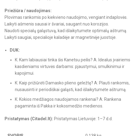
Priežiūra / naudojimas:
Plovimas rankomis po kiekvieno naudojimo, vengiant indaplovės.
Laikyti ašmenis sausai ir švariai, saugant nuo korozijos.
Naudoti specialų galąstuvą, kad išlaikytumėte optimalų aštrumą.
Laikyti saugiai, specialioje kaladėje ar magnetinėje juostoje.
DUK:
K: Kam labiausiai tinka šis Kanetsu peilis? A: Idealus įvairiems
kasdieniams virtuvės darbams: pjaustymui, smulkinimui ir
kapojimui.
K: Kaip prižiūrėti Damasko plieno geležtę? A: Plauti rankomis,
nusausinti ir periodiškai galąsti, kad išlaikytumėte aštrumą.
K: Kokios medžiagos naudojamos rankenai? A: Rankena
pagaminta iš Pakka ir kokosmedžio medienos.
Pristatymas (Citadel.lt):
Pristatymas Lietuvoje: 1–7 d.d.
SVORIS
0.138 kg