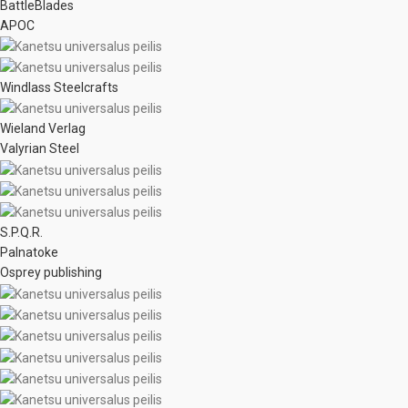
BattleBlades
APOC
Windlass Steelcrafts
Wieland Verlag
Valyrian Steel
S.P.Q.R.
Palnatoke
Osprey publishing