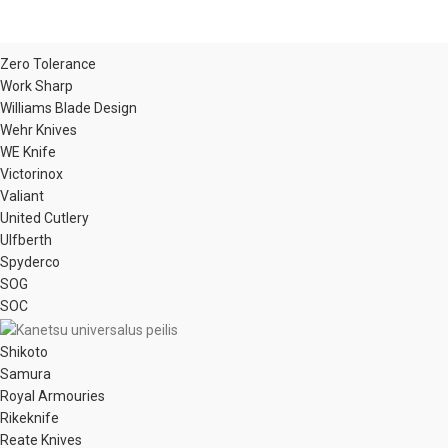
Zero Tolerance
Work Sharp
Williams Blade Design
Wehr Knives
WE Knife
Victorinox
Valiant
United Cutlery
Ulfberth
Spyderco
SOG
SOC
Shikoto
Samura
Royal Armouries
Rikeknife
Reate Knives