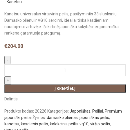
Kanetsu universalus virtuvinis peilis, pasižymintis 33 sluoksnių
Damasko plienu ir VG10 šerdimi, idealiai tinka kasdieniam
naudojimui virtuvėje. Išskirtinė japoniška kokybė ir ergonomiška
rankena garantuoja patogumą.
€
204.00
Į KREPŠELĮ
Dalintis:
Produkto kodas:
20226
Kategorijos:
Japoniškas
,
Peiliai
,
Premium
japoniški peiliai
Žymos:
damasko plienas
,
japoniškas peilis
,
kanetsu
,
kasdienis peilis
,
kolekcinis peilis
,
vg10
,
virėjo peilis
,