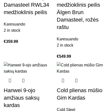
Damasteel RWL34
medžioklinis peilis
medžioklinis peilis
Älgen Brun
Damasteel, rožės
Karesuando
raštu
2 in stock
Karesuando
€
359.99
2 in stock
€
549.99
Hanwei 9-ojo
Cold plienas mūšio
amžiaus saksų
Gim Kardas
kardas
Cold Steel