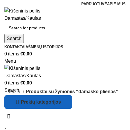
PARDUOTUVĖ
APIE MUS
Search
KONTAKTAI
AŠMENŲ ISTORIJOS
0
items
€
0.00
Menu
0
items
€
0.00
Search
Pradžia
Produktai su žymomis “damasko plienas”
Prekių kategorijos