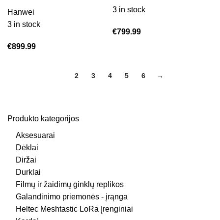
3 in stock
Hanwei
3 in stock
€
799.99
€
899.99
1
2
3
4
5
6
→
Produkto kategorijos
Aksesuarai
Dėklai
Diržai
Durklai
Filmų ir žaidimų ginklų replikos
Galandinimo priemonės - įrąnga
Heltec Meshtastic LoRa Įrenginiai