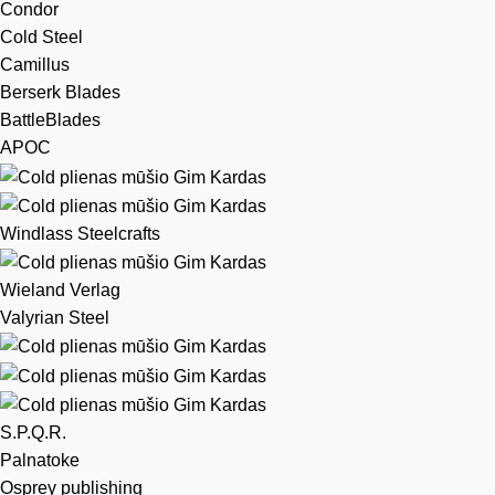
Condor
Cold Steel
Camillus
Berserk Blades
BattleBlades
APOC
Windlass Steelcrafts
Wieland Verlag
Valyrian Steel
S.P.Q.R.
Palnatoke
Osprey publishing