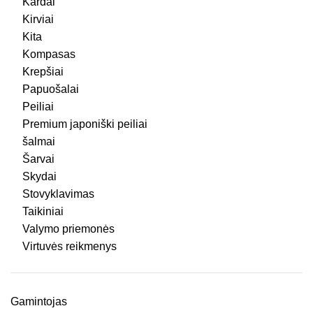
Kardai
Kirviai
Kita
Kompasas
Krepšiai
Papuošalai
Peiliai
Premium japoniški peiliai
šalmai
Šarvai
Skydai
Stovyklavimas
Taikiniai
Valymo priemonės
Virtuvės reikmenys
Gamintojas