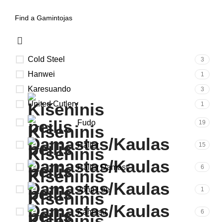
Cold Steel
3
Hanwei
1
Karesuando
3
United Cutlery
1
Fudo
19
Haller
15
Haller Damast
6
John Lee
1
Kanetsu
6