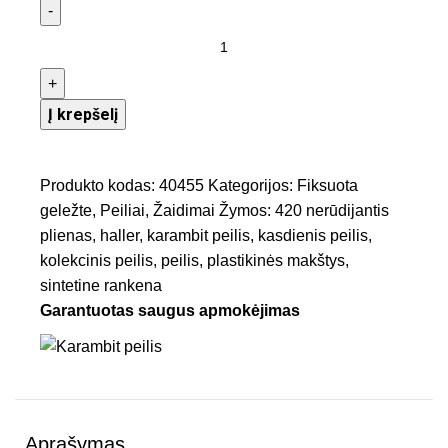
Į krepšelį
Produkto kodas:
40455
Kategorijos:
Fiksuota
geležte
,
Peiliai
,
Žaidimai
Žymos:
420 nerūdijantis
plienas
,
haller
,
karambit peilis
,
kasdienis peilis
,
kolekcinis peilis
,
peilis
,
plastikinės makštys
,
sintetine rankena
Garantuotas saugus apmokėjimas
Aprašymas