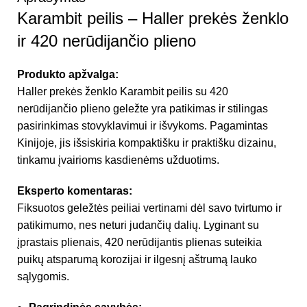
Karambit peilis – Haller prekės ženklo
ir 420 nerūdijančio plieno
Produkto apžvalga:
Haller prekės ženklo Karambit peilis su 420
nerūdijančio plieno geležte yra patikimas ir stilingas
pasirinkimas stovyklavimui ir išvykoms. Pagamintas
Kinijoje, jis išsiskiria kompaktišku ir praktišku dizainu,
tinkamu įvairioms kasdienėms užduotims.
Eksperto komentaras:
Fiksuotos geležtės peiliai vertinami dėl savo tvirtumo ir
patikimumo, nes neturi judančių dalių. Lyginant su
įprastais plienais, 420 nerūdijantis plienas suteikia
puikų atsparumą korozijai ir ilgesnį aštrumą lauko
sąlygomis.