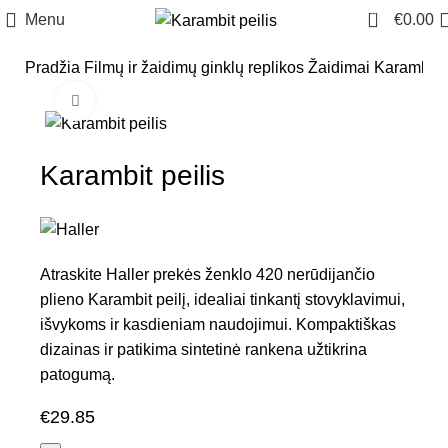
0
Menu
€
0.00
Pradžia
Filmų ir žaidimų ginklų replikos
Žaidimai
Karambit p
Click to enlarge
Karambit peilis
Atraskite Haller prekės ženklo 420 nerūdijančio
plieno Karambit peilį, idealiai tinkantį stovyklavimui,
išvykoms ir kasdieniam naudojimui. Kompaktiškas
dizainas ir patikima sintetinė rankena užtikrina
patogumą.
€
29.85