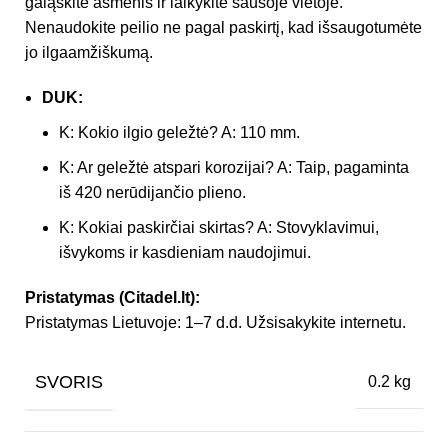
galąskite ašmenis ir laikykite sausoje vietoje.
Nenaudokite peilio ne pagal paskirtį, kad išsaugotumėte
jo ilgaamžiškumą.
DUK:
K: Kokio ilgio geležtė? A: 110 mm.
K: Ar geležtė atspari korozijai? A: Taip, pagaminta
iš 420 nerūdijančio plieno.
K: Kokiai paskirčiai skirtas? A: Stovyklavimui,
išvykoms ir kasdieniam naudojimui.
Pristatymas (Citadel.lt):
Pristatymas Lietuvoje: 1–7 d.d. Užsisakykite internetu.
SVORIS
0.2 kg