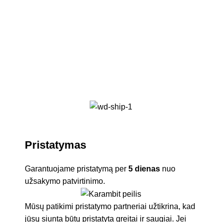
Kan
Pristatymas
Garantuojame pristatymą per
5 dienas
nuo
užsakymo patvirtinimo.
Mūsų patikimi pristatymo partneriai užtikrina, kad
jūsų siunta būtų pristatyta greitai ir saugiai. Jei