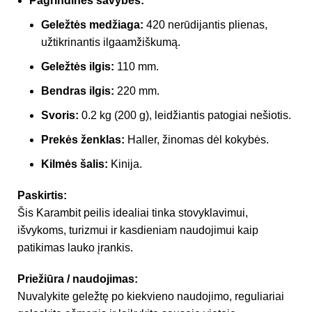
Pagrindinės savybės:
Geležtės medžiaga:
420 nerūdijantis plienas,
užtikrinantis ilgaamžiškumą.
Geležtės ilgis:
110 mm.
Bendras ilgis:
220 mm.
Svoris:
0.2 kg (200 g), leidžiantis patogiai nešiotis.
Prekės ženklas:
Haller, žinomas dėl kokybės.
Kilmės šalis:
Kinija.
Paskirtis:
Šis Karambit peilis idealiai tinka stovyklavimui,
išvykoms, turizmui ir kasdieniam naudojimui kaip
patikimas lauko įrankis.
Priežiūra / naudojimas:
Nuvalykite geležtę po kiekvieno naudojimo, reguliariai