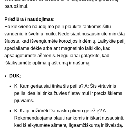
paruošimui.
Priežiūra / naudojimas:
Po kiekvieno naudojimo peilį plaukite rankomis šiltu
vandeniu ir švelniu muilu. Nedelsiant nusausinkite minkšta
šluoste, kad išvengtumėte korozijos ir dėmių. Laikykite peilį
specialiame dėkle arba ant magnetinio laikiklio, kad
apsaugotumėte ašmenis. Reguliariai galąskite, kad
išlaikytumėte optimalų aštrumą ir našumą.
DUK:
K: Kam geriausiai tinka šis peilis? A: Šis virtuvinis
peilis idealiai tinka žuvies filetavimui ir preciziškiems
pjūviams.
K: Kaip prižiūrėti Damasko plieno geležtę? A:
Rekomenduojama plauti rankomis ir iškart nusausinti,
kad išlaikytumėte ašmenų ilgaamžiškumą ir išvaizdą.