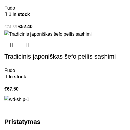
Fudo
1 in stock
€
52.40
€
74.85
Tradicinis japoniškas šefo peilis sashimi
Fudo
In stock
€
67.50
Pristatymas