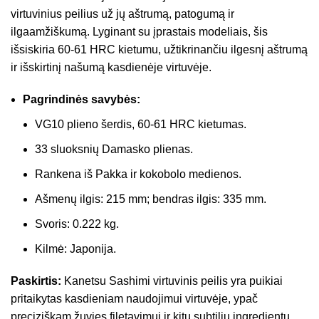
virtuvinius peilius už jų aštrumą, patogumą ir
ilgaamžiškumą. Lyginant su įprastais modeliais, šis
išsiskiria 60-61 HRC kietumu, užtikrinančiu ilgesnį aštrumą
ir išskirtinį našumą kasdienėje virtuvėje.
Pagrindinės savybės:
VG10 plieno šerdis, 60-61 HRC kietumas.
33 sluoksnių Damasko plienas.
Rankena iš Pakka ir kokobolo medienos.
Ašmenų ilgis: 215 mm; bendras ilgis: 335 mm.
Svoris: 0.222 kg.
Kilmė: Japonija.
Paskirtis:
Kanetsu Sashimi virtuvinis peilis yra puikiai
pritaikytas kasdieniam naudojimui virtuvėje, ypač
preciziškam žuvies filetavimui ir kitų subtilių ingredientų