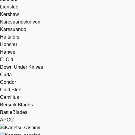
Lionsteel
Kershaw
Karesuandokniven
Karesuando
Hultafors
Honshu
Hanwei
El Cid
Down Under Knives
Cuda
Condor
Cold Steel
Camillus
Berserk Blades
BattleBlades
APOC