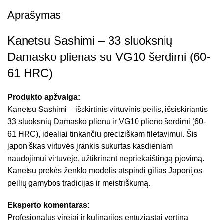
Aprašymas
Kanetsu Sashimi – 33 sluoksnių
Damasko plienas su VG10 šerdimi (60-
61 HRC)
Produkto apžvalga:
Kanetsu Sashimi – išskirtinis virtuvinis peilis, išsiskiriantis
33 sluoksnių Damasko plienu ir VG10 plieno šerdimi (60-
61 HRC), idealiai tinkančiu preciziškam filetavimui. Šis
japoniškas virtuvės įrankis sukurtas kasdieniam
naudojimui virtuvėje, užtikrinant nepriekaištingą pjovimą.
Kanetsu prekės ženklo modelis atspindi gilias Japonijos
peilių gamybos tradicijas ir meistriškumą.
Eksperto komentaras:
Profesionalūs virėjai ir kulinarijos entuziastai vertina