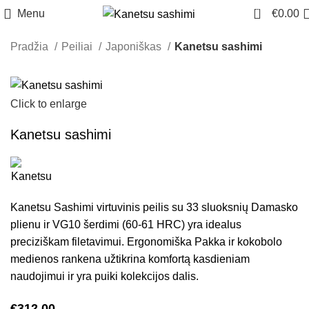
0
Menu
€
0.00
Pradžia
Peiliai
Japoniškas
Kanetsu sashimi
Click to enlarge
Kanetsu sashimi
Kanetsu Sashimi virtuvinis peilis su 33 sluoksnių Damasko
plienu ir VG10 šerdimi (60-61 HRC) yra idealus
preciziškam filetavimui. Ergonomiška Pakka ir kokobolo
medienos rankena užtikrina komfortą kasdieniam
naudojimui ir yra puiki kolekcijos dalis.
€
312.00