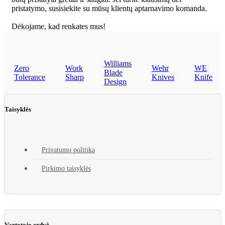
pristatymo, susisiekite su mūsų klientų aptarnavimo komanda.
Dėkojame, kad renkates mus!
Williams
Zero
Work
Wehr
WE
Blade
Tolerance
Sharp
Knives
Knife
Design
Taisyklės
Privatumo politika
Pirkimo taisyklės
Vartotojo erdvė