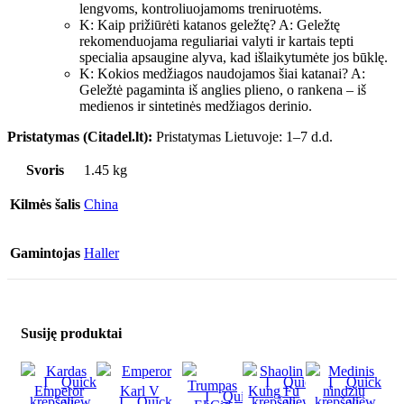
lengvoms, kontroliuojamoms treniruotėms.
K: Kaip prižiūrėti katanos geležtę? A: Geležtę
rekomenduojama reguliariai valyti ir kartais tepti
specialia apsaugine alyva, kad išlaikytumėte jos būklę.
K: Kokios medžiagos naudojamos šiai katanai? A:
Geležtė pagaminta iš anglies plieno, o rankena – iš
medienos ir sintetinės medžiagos derinio.
Pristatymas (Citadel.lt):
Pristatymas Lietuvoje: 1–7 d.d.
Svoris
1.45 kg
Kilmės šalis
China
Gamintojas
Haller
Susiję produktai
Į
Quick
Į
Quick
Į
Quick
Į
Quick
krepšelį
view
Į
Quick
krepšelį
view
krepšelį
view