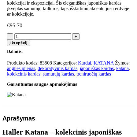
kolekcijai ir ekspozicijai. Šis elegantiškas japoniškas kardas,
įkvėptas samurajų kultūros, taps išskirtiniu akcentu jūsų erdvėje
ar kolekcijoje.
€
95.70
produkto
kiekis:
Į krepšelį
Katana
Dalintis:
Produkto kodas:
83508
Kategorijos:
Kardai
,
KATANA
Žymos:
anglies plienas
,
dekoratyvinis kardas
,
japoniškas kardas
,
katana
,
kolekcinis kardas
,
samurajų kardas
,
treniruočių kardas
Garantuotas saugus apmokėjimas
Aprašymas
Haller Katana – kolekcinis japoniškas