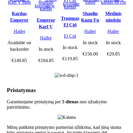
krepšelį
view
krepšelį
view
Kardas
Shaolin
Medinis
Trumpas
Emperor
Emperor
Kung Fu
nindzių
El Cid
Karl V ilgas
Karl V
Sabre
kardas 88
kardas
Haller
Haller
Haller
trumpas
cm
El Cid
Haller
kardas
Available on
In stock
In stock
In stock
backorder
In stock
€
156.00
€
29.85
€
119.85
€
149.85
€
104.85
Pristatymas
Garantuojame pristatymą per
5 dienas
nuo užsakymo
patvirtinimo.
Mūsų patikimi pristatymo partneriai užtikrina, kad jūsų siunta
būtų pristatyta greitai ir saugiai. Jei turite klausimų dėl