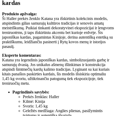
kardas
Produkto apžvalga:
Ši Haller prekės ženklo Katana yra išskirtinis kolekcinis modelis,
atspindintis gilias samurajų kultūros tradicijas ir senovės amatų
meistriškumą. Puikiai tinkanti dekoratyvinei ekspozicijai ir lengvoms
treniruotėms, ji taps išskirtiniu akcentu bet kurioje erdvėje. Šis
japoniškas kardas, pagamintas Kinijoje, derina autentišką estetiką su
praktiškumu, leidžiančiu pasinerti į Rytų kovos menų ir istorijos
pasaulį.
Eksperto komentaras:
Katana yra legendinis japoniškas kardas, simbolizuojantis garbę ir
samurajų dvasią. Jos unikalus ašmenų išlinkimas ir konstrukcija
atspindi šimtmečių kardų kalimo tradicijas. Lyginant su kai kuriais
kitais panašios paskirties kardais, šis modelis išsiskiria optimaliu
1,45 kg svoriu, užtikrinančiu patogumą tiek ekspozicijoje, tiek
treniruočių metu.
Pagrindinės savybės:
Prekės ženklas: Haller
Kilmė: Kinija
Svoris: 1,45 kg
Geležtės medžiaga: Anglies plienas, pasižymintis
tvirtumu ir autentiška išvaizda.