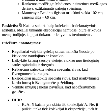
Rankenos medžiaga: Medienos ir sintetinės medžiagos
derinys, užtikrinantis patogų suėmimą.
Matmenys: Bendras ilgis su makštimi siekia 102 cm,
ašmenų ilgis – 69 cm.
Paskirtis:
Ši Katana sukurta kaip kolekcinis ir dekoratyvinis
atributas, idealiai tinkantis ekspozicijai namuose, biure ar kovos
menų studijoje, taip pat tinkama ir lengvoms treniruotėms.
Priežiūra / naudojimas:
Reguliariai valykite geležtę sausa, minkšta šluoste po
kiekvieno naudojimo ar kontakto.
Laikykite kataną sausoje vietoje, atokiau nuo tiesioginių
saulės spindulių ir drėgmės.
Retkarčiais patepkite geležtę specialia alyva, kad
išvengtumėte korozijos.
Ekspozicijai naudokite specialų stovą, kad išlaikytumėte
kardo formą ir išvengtumėte pažeidimų.
Venkite smūgių į kietus paviršius, kad nepažeistumėte
geležtės.
DUK:
K: Ar ši katana yra skirta tik kolekcijai? A: Ne, ji
puikiai tinka tiek kolekcijai ir ekspozicijai, tiek ir