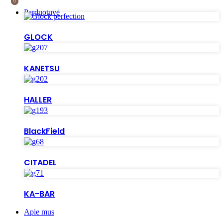
0
0
Parduotuvė
GLOCK
KANETSU
HALLER
BlackField
CITADEL
KA-BAR
Apie mus