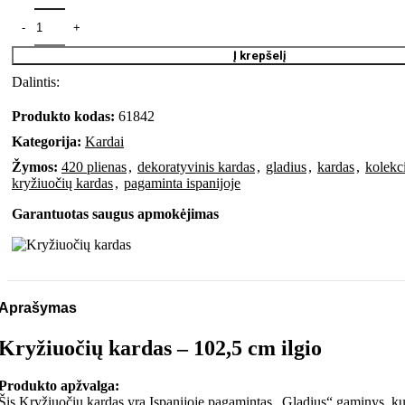
Į krepšelį
Dalintis:
Produkto kodas:
61842
Kategorija:
Kardai
Žymos:
420 plienas
,
dekoratyvinis kardas
,
gladius
,
kardas
,
kolekc
kryžiuočių kardas
,
pagaminta ispanijoje
Garantuotas saugus apmokėjimas
Aprašymas
Kryžiuočių kardas – 102,5 cm ilgio
Produkto apžvalga:
Šis Kryžiuočių kardas yra Ispanijoje pagamintas „Gladius“ gaminys, kuri