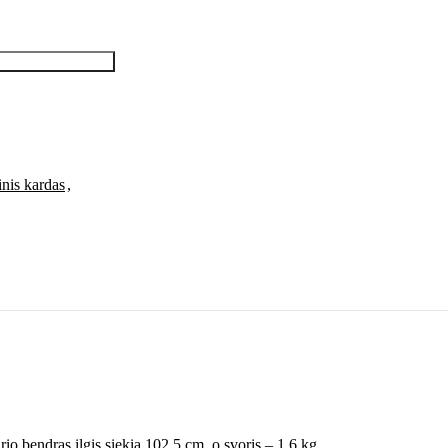
inis kardas
,
o bendras ilgis siekia 102,5 cm, o svoris – 1,6 kg.