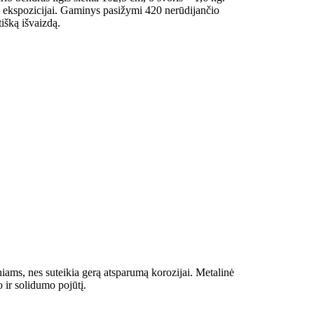
rba ekspozicijai. Gaminys pasižymi 420 nerūdijančio
išką išvaizdą.
iams, nes suteikia gerą atsparumą korozijai. Metalinė
 ir solidumo pojūtį.