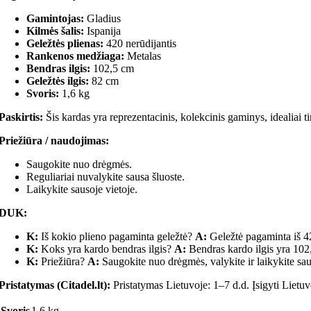
Gamintojas:
Gladius
Kilmės šalis:
Ispanija
Geležtės plienas:
420 nerūdijantis
Rankenos medžiaga:
Metalas
Bendras ilgis:
102,5 cm
Geležtės ilgis:
82 cm
Svoris:
1,6 kg
Paskirtis:
Šis kardas yra reprezentacinis, kolekcinis gaminys, idealiai ti
Priežiūra / naudojimas:
Saugokite nuo drėgmės.
Reguliariai nuvalykite sausa šluoste.
Laikykite sausoje vietoje.
DUK:
K:
Iš kokio plieno pagaminta geležtė?
A:
Geležtė pagaminta iš 42
K:
Koks yra kardo bendras ilgis?
A:
Bendras kardo ilgis yra 102
K:
Priežiūra?
A:
Saugokite nuo drėgmės, valykite ir laikykite sau
Pristatymas (Citadel.lt):
Pristatymas Lietuvoje: 1–7 d.d. Įsigyti Lietuvoj
Svoris
1.6 kg