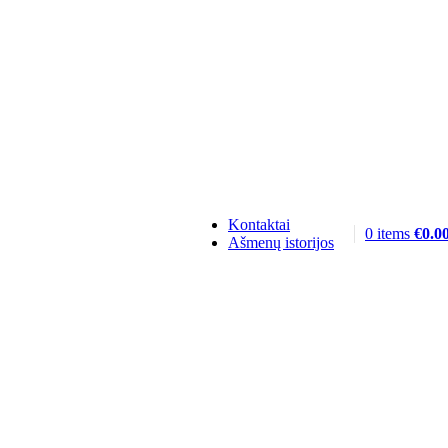
Kontaktai
0
items
€
0.0
Ašmenų istorijos