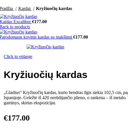
Pradžia
Kardai
Kryžiuočių kardas
Kardas Excalibur
€
177.00
Back to products
Parodomasis kovinis kardas su makštimi
€
177.00
Click to enlarge
Kryžiuočių kardas
„Gladius“ Kryžiuočių kardas, kurio bendras ilgis siekia 102,5 cm, p
Ispanijoje. Geležtė iš 420 nerūdijančio plieno, o rankena – iš metalo.
gaminys, skirtas ekspozicijai.
€
177.00