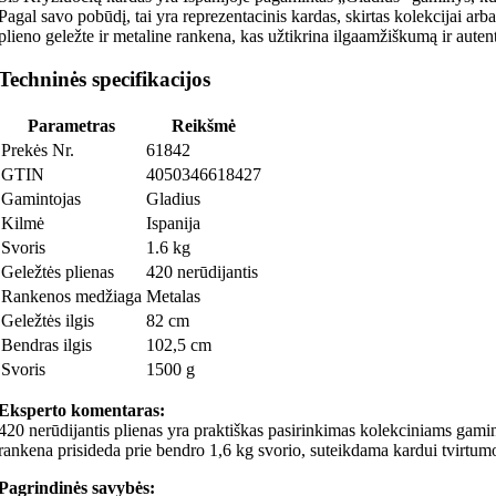
Pagal savo pobūdį, tai yra reprezentacinis kardas, skirtas kolekcijai a
plieno geležte ir metaline rankena, kas užtikrina ilgaamžiškumą ir autent
Techninės specifikacijos
Parametras
Reikšmė
Prekės Nr.
61842
GTIN
4050346618427
Gamintojas
Gladius
Kilmė
Ispanija
Svoris
1.6 kg
Geležtės plienas
420 nerūdijantis
Rankenos medžiaga
Metalas
Geležtės ilgis
82 cm
Bendras ilgis
102,5 cm
Svoris
1500 g
Eksperto komentaras:
420 nerūdijantis plienas yra praktiškas pasirinkimas kolekciniams gamin
rankena prisideda prie bendro 1,6 kg svorio, suteikdama kardui tvirtumo
Pagrindinės savybės: