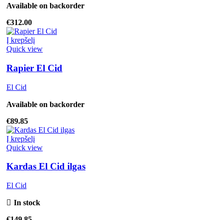
Available on backorder
€
312.00
Į krepšelį
Quick view
Rapier El Cid
El Cid
Available on backorder
€
89.85
Į krepšelį
Quick view
Kardas El Cid ilgas
El Cid
In stock
€
149.85