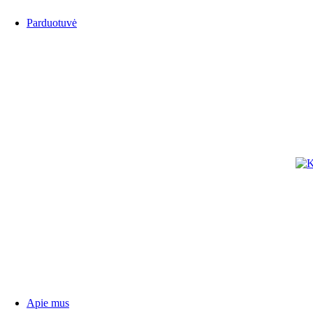
Parduotuvė
GLOCK
KANETSU
HALLER
BlackField
CITADEL
KA-BAR
Apie mus