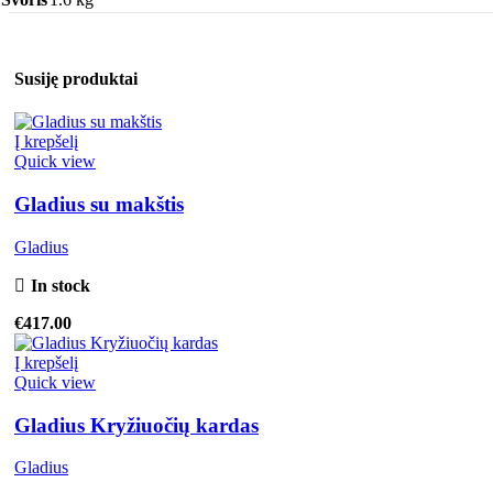
Susiję produktai
Į krepšelį
Quick view
Gladius su makštis
Gladius
In stock
€
417.00
Į krepšelį
Quick view
Gladius Kryžiuočių kardas
Gladius