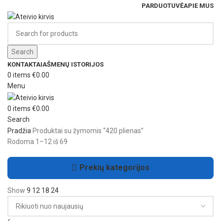
PARDUOTUVĖ
APIE MUS
Search
KONTAKTAI
AŠMENŲ ISTORIJOS
0
items
€
0.00
Menu
0
items
€
0.00
Search
Pradžia
Produktai su žymomis “420 plienas”
Rodoma 1–12 iš 69
Prekių kategorijos
Show
9
12
18
24