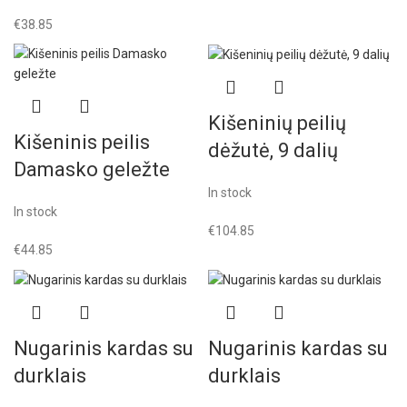
€
38.85
Kišeninių peilių
Kišeninis peilis
dėžutė, 9 dalių
Damasko geležte
In stock
In stock
€
104.85
€
44.85
Nugarinis kardas su
Nugarinis kardas su
durklais
durklais