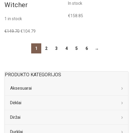
In stock
Witcher
€
158.85
1 in stock
€
149.70
€
104.79
1
2
3
4
5
6
→
PRODUKTO KATEGORIJOS
Aksesuarai
Dėklai
Diržai
Durklai