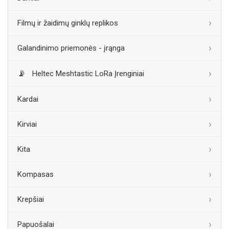
Filmų ir žaidimų ginklų replikos
Galandinimo priemonės - įrąnga
Heltec Meshtastic LoRa Įrenginiai
Kardai
Kirviai
Kita
Kompasas
Krepšiai
Papuošalai