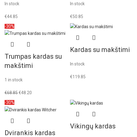
In stock
In stock
€
44.85
€
50.85
-30%
Kardas su makštimi
Trumpas kardas su
In stock
makštimi
€
119.85
1 in stock
€
68.85
€
48.20
-30%
Vikingų kardas
Dvirankis kardas