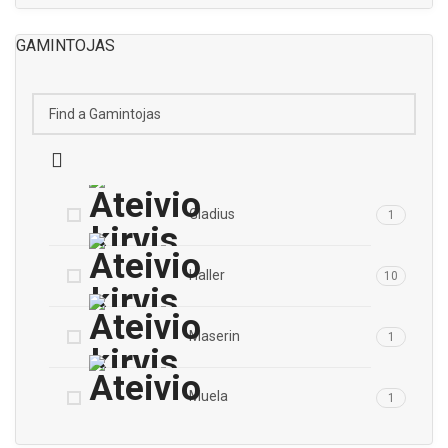
GAMINTOJAS
Gladius
1
Haller
10
Maserin
1
Muela
1