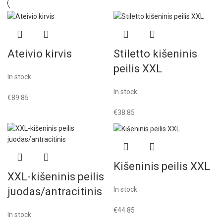
Ateivio kirvis
Stiletto kišeninis
peilis XXL
In stock
In stock
€
89.85
€
38.85
Kišeninis peilis XXL
XXL-kišeninis peilis
juodas/antracitinis
In stock
€
44.85
In stock