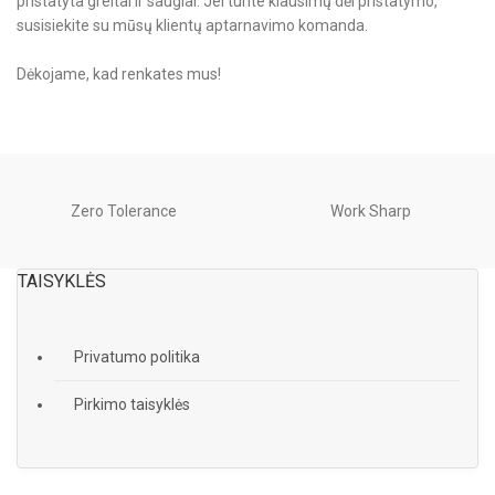
pristatyta greitai ir saugiai. Jei turite klausimų dėl pristatymo,
susisiekite su mūsų klientų aptarnavimo komanda.
Dėkojame, kad renkates mus!
Zero Tolerance
Work Sharp
TAISYKLĖS
Privatumo politika
Pirkimo taisyklės