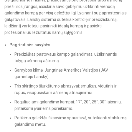
priežiūros įrangos, išsiskiria savo gebėjimu užtikrinti vienodą
galandimo kampą per visą geležtės ilgį. Lyginant su paprastesniais
galąstuvais, Lansky sistema suteikia kontrolę ir preciziškumą,
leidžiantį vartotojui pasirinkti idealų kampą ir pasiekti
profesionalius rezultatus namų sąlygomis.
Pagrindinės savybės:
Preciziškas pastovaus kampo galandimas, užtikrinantis
tolygų ašmenų aštrumą.
Gamybos kilmė: Jungtinės Amerikos Valstijos (JAV
gamintojo Lansky).
Tris skirtingo šiurkštumo abrazyvai: smulkus, vidutinis ir
rupus, visapusiškam ašmenų atnaujinimui.
Reguliuojami galandimo kampai: 17°, 20°, 25°, 30° laipsnių,
pritaikomi įvairiems poreikiams.
Patikima geležtės fiksavimo spaustuvė, suteikianti stabilumą
galandimo metu.