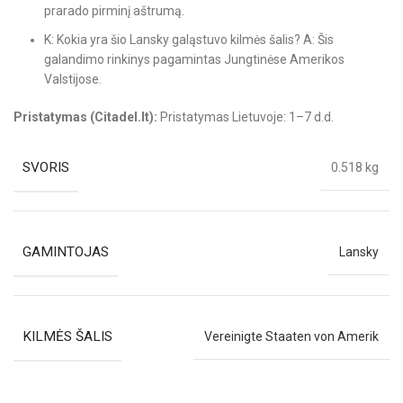
prarado pirminį aštrumą.
K: Kokia yra šio Lansky galąstuvo kilmės šalis? A: Šis
galandimo rinkinys pagamintas Jungtinėse Amerikos
Valstijose.
Pristatymas (Citadel.lt):
Pristatymas Lietuvoje: 1–7 d.d.
SVORIS
0.518 kg
GAMINTOJAS
Lansky
KILMĖS ŠALIS
Vereinigte Staaten von Amerik