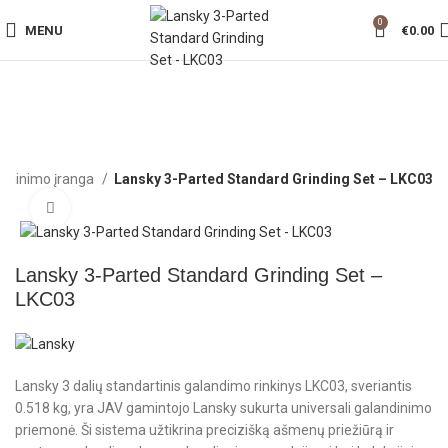
0
MENU
€
0.00
ndinimo įranga
Lansky 3-Parted Standard Grinding Set – LKC03
Click to enlarge
Lansky 3-Parted Standard Grinding Set –
LKC03
Lansky 3 dalių standartinis galandimo rinkinys LKC03, sveriantis
0.518 kg, yra JAV gamintojo Lansky sukurta universali galandinimo
priemonė. Ši sistema užtikrina precizišką ašmenų priežiūrą ir