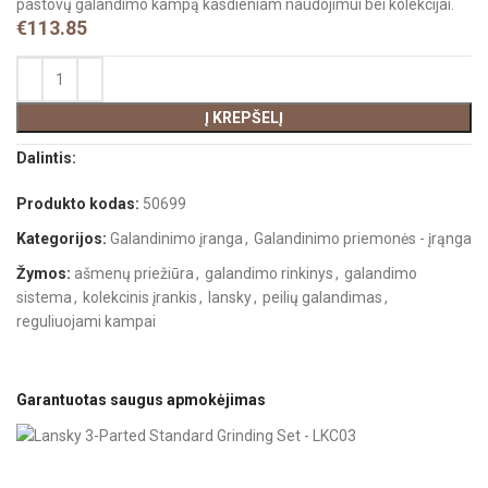
pastovų galandimo kampą kasdieniam naudojimui bei kolekcijai.
€
113.85
Į KREPŠELĮ
Dalintis:
Produkto kodas:
50699
Kategorijos:
Galandinimo įranga
,
Galandinimo priemonės - įrąnga
Žymos:
ašmenų priežiūra
,
galandimo rinkinys
,
galandimo
sistema
,
kolekcinis įrankis
,
lansky
,
peilių galandimas
,
reguliuojami kampai
Garantuotas saugus apmokėjimas