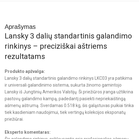
Aprašymas
Lansky 3 dalių standartinis galandimo
rinkinys – preciziškai aštriems
rezultatams
Produkto apžvalga:
Lansky 3 dalių standartinis galandimo rinkinys LKC03 yra patikima
ir universali galandinimo sistema, sukurta žinomo gamintojo
Lansky iš Jungtinių Amerikos Valstijų. Ši priežiūros įranga užtikrina
pastovų galandimo kampą, padedantį pasiekti nepriekaištingą
ašmenų aštrumą. Sverdamas 0.518 kg, šis galąstuvas puikiai tinka
tiek kasdieniam naudojimui, tiek vertingų kolekcijos eksponatų
priežiūrai.
Eksperto komentaras:
Šis galandimo rinkinys, priklausantis prie profesionalios ašmenų