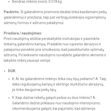
Bendras rinkinio svoris: 0.518 kg.
Paskirtis:
Ši galandinimo priemonė idealiai tinka kasdieniam peilių
galandinimui ir priežiūrai, taip pat vertingų kolekcijos egzempliorių
ašmenų formos ir aštrumo palaikymui.
Priežiūra / naudojimas:
Prieš naudojimą atidžiai perskaitykite instrukcijas ir pasirinkite
tinkamą galandimo kampą. Pradėkite nuo rupesnio abrazyvo ir
palaipsniui pereikite prie smulkesnio, kad pasiektumėte optimalų
aštrumą. Po kiekvieno naudojimo nuvalykite galandimo akmenis ir
laikykite rinkinį sausoje vietoje.
DUK:
K: Ar šis galandinimo rinkinys tinka visų tipų peiliams? A: Taip,
dėka reguliuojamų kampų ir skirtingo šiurkštumo abrazyvų,
jis tinka daugumai peilių tipų.
K: Kaip dažnai reikėtų galąsti peilius su šiuo rinkiniu? A:
Galandimo dažnis priklauso nuo naudojimo intensyvumo;
rekomenduojama galąsti, kai pajuntate, kad ašmenys