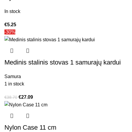
In stock
€
5.25
-30%
Medinis stalinis stovas 1 samurajų kardui
Samura
1 in stock
€
27.09
€
38.70
Nylon Case 11 cm