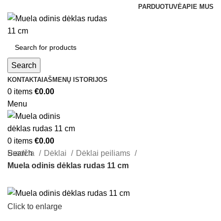
PARDUOTUVĖ
APIE MUS
Search
KONTAKTAI
AŠMENŲ ISTORIJOS
0
items
€
0.00
Menu
0
items
€
0.00
Search
Pradžia
Dėklai
Dėklai peiliams
Muela odinis dėklas rudas 11 cm
Click to enlarge