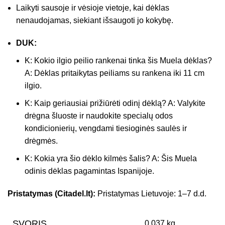
Laikyti sausoje ir vėsioje vietoje, kai dėklas
nenaudojamas, siekiant išsaugoti jo kokybę.
DUK:
K: Kokio ilgio peilio rankenai tinka šis Muela dėklas?
A: Dėklas pritaikytas peiliams su rankena iki 11 cm
ilgio.
K: Kaip geriausiai prižiūrėti odinį dėklą? A: Valykite
drėgna šluoste ir naudokite specialų odos
kondicionierių, vengdami tiesioginės saulės ir
drėgmės.
K: Kokia yra šio dėklo kilmės šalis? A: Šis Muela
odinis dėklas pagamintas Ispanijoje.
Pristatymas (Citadel.lt):
Pristatymas Lietuvoje: 1–7 d.d.
SVORIS
0.037 kg