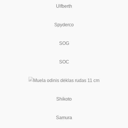
Ulfberth
Spyderco
SOG
SOC
Shikoto
Samura