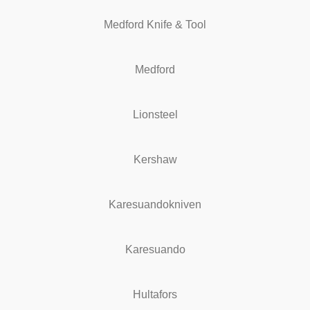
Medford Knife & Tool
Medford
Lionsteel
Kershaw
Karesuandokniven
Karesuando
Hultafors