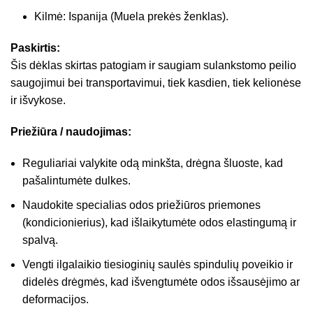
Kilmė: Ispanija (Muela prekės ženklas).
Paskirtis:
Šis dėklas skirtas patogiam ir saugiam sulankstomo peilio
saugojimui bei transportavimui, tiek kasdien, tiek kelionėse
ir išvykose.
Priežiūra / naudojimas:
Reguliariai valykite odą minkšta, drėgna šluoste, kad
pašalintumėte dulkes.
Naudokite specialias odos priežiūros priemones
(kondicionierius), kad išlaikytumėte odos elastingumą ir
spalvą.
Vengti ilgalaikio tiesioginių saulės spindulių poveikio ir
didelės drėgmės, kad išvengtumėte odos išsausėjimo ar
deformacijos.