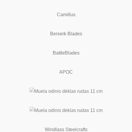
Camillus
Berserk Blades
BattleBlades
APOC
Windlass Steelcrafts