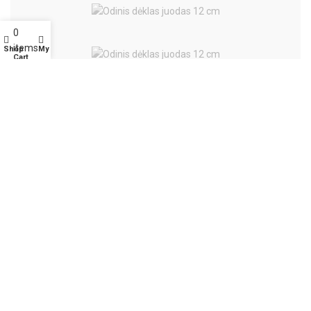
0
items
Shop
My account
Cart
Diverse
Battle-Merchant