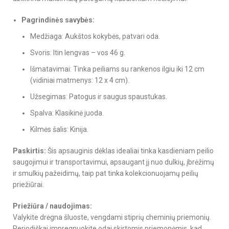
Pagrindinės savybės:
Medžiaga: Aukštos kokybės, patvari oda.
Svoris: Itin lengvas – vos 46 g.
Išmatavimai: Tinka peiliams su rankenos ilgiu iki 12 cm
(vidiniai matmenys: 12 x 4 cm).
Užsegimas: Patogus ir saugus spaustukas.
Spalva: Klasikinė juoda.
Kilmės šalis: Kinija.
Paskirtis:
Šis apsauginis dėklas idealiai tinka kasdieniam peilio
saugojimui ir transportavimui, apsaugant jį nuo dulkių, įbrėžimų
ir smulkių pažeidimų, taip pat tinka kolekcionuojamų peilių
priežiūrai.
Priežiūra / naudojimas:
Valykite drėgna šluoste, vengdami stiprių cheminių priemonių.
Periodiškai impregnuokite odai skirtomis priemonėmis, kad