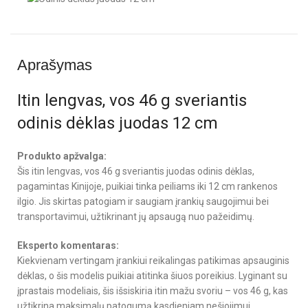
Aprašymas
Itin lengvas, vos 46 g sveriantis
odinis dėklas juodas 12 cm
Produkto apžvalga:
Šis itin lengvas, vos 46 g sveriantis juodas odinis dėklas,
pagamintas Kinijoje, puikiai tinka peiliams iki 12 cm rankenos
ilgio. Jis skirtas patogiam ir saugiam įrankių saugojimui bei
transportavimui, užtikrinant jų apsaugą nuo pažeidimų.
Eksperto komentaras:
Kiekvienam vertingam įrankiui reikalingas patikimas apsauginis
dėklas, o šis modelis puikiai atitinka šiuos poreikius. Lyginant su
įprastais modeliais, šis išsiskiria itin mažu svoriu – vos 46 g, kas
užtikrina maksimalų patogumą kasdieniam nešiojimui.