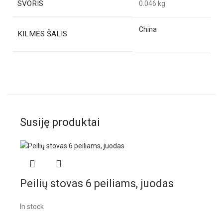
SVORIS
0.046 kg
China
KILMĖS ŠALIS
Susiję produktai
Peilių stovas 6 peiliams, juodas
In stock