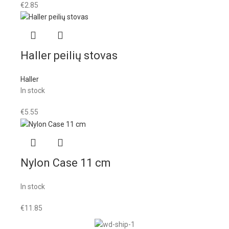
€
2.85
Haller peilių stovas
Haller
In stock
€
5.55
Nylon Case 11 cm
In stock
€
11.85