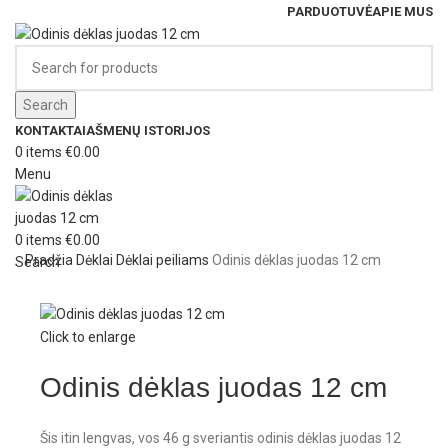
PARDUOTUVĖ
APIE MUS
Search
KONTAKTAI
AŠMENŲ ISTORIJOS
0
items
€
0.00
Menu
0
items
€
0.00
Pradžia
Dėklai
Dėklai peiliams
Odinis dėklas juodas 12 cm
Search
Click to enlarge
Odinis dėklas juodas 12 cm
Šis itin lengvas, vos 46 g sveriantis odinis dėklas juodas 12