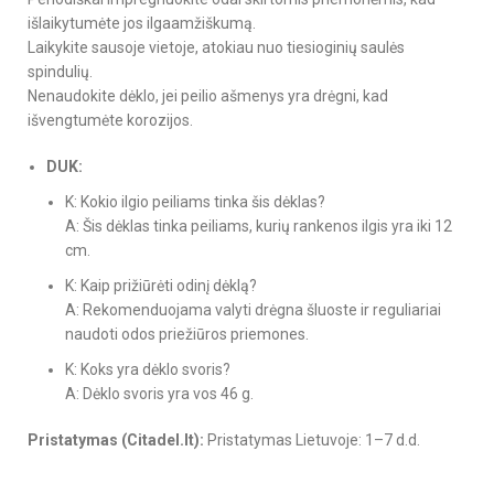
išlaikytumėte jos ilgaamžiškumą.
Laikykite sausoje vietoje, atokiau nuo tiesioginių saulės
spindulių.
Nenaudokite dėklo, jei peilio ašmenys yra drėgni, kad
išvengtumėte korozijos.
DUK:
K: Kokio ilgio peiliams tinka šis dėklas?
A: Šis dėklas tinka peiliams, kurių rankenos ilgis yra iki 12
cm.
K: Kaip prižiūrėti odinį dėklą?
A: Rekomenduojama valyti drėgna šluoste ir reguliariai
naudoti odos priežiūros priemones.
K: Koks yra dėklo svoris?
A: Dėklo svoris yra vos 46 g.
Pristatymas (Citadel.lt):
Pristatymas Lietuvoje: 1–7 d.d.