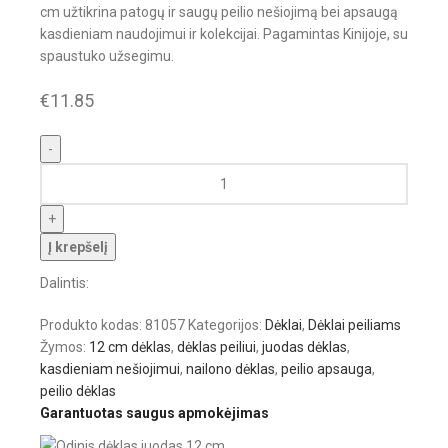
cm užtikrina patogų ir saugų peilio nešiojimą bei apsaugą
kasdieniam naudojimui ir kolekcijai. Pagamintas Kinijoje, su
spaustuko užsegimu.
€
11.85
Į krepšelį
Dalintis:
Produkto kodas:
81057
Kategorijos:
Dėklai
,
Dėklai peiliams
Žymos:
12 cm dėklas
,
dėklas peiliui
,
juodas dėklas
,
kasdieniam nešiojimui
,
nailono dėklas
,
peilio apsauga
,
peilio dėklas
Garantuotas saugus apmokėjimas