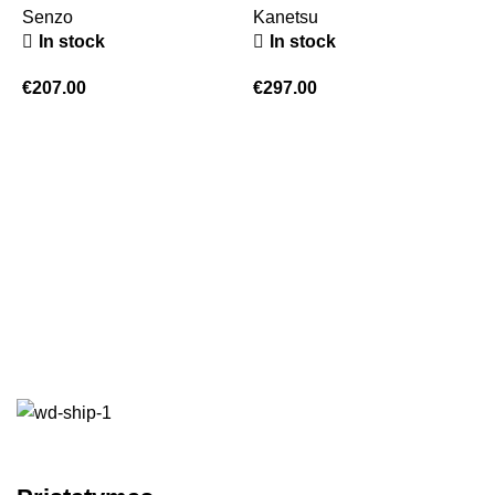
Senzo
Kanetsu
In stock
In stock
€
207.00
€
297.00
T
j
p
F
€