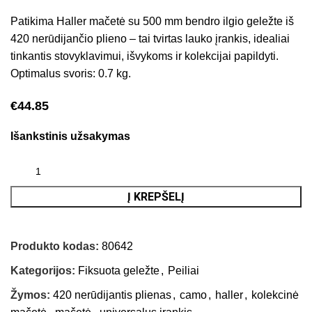
Patikima Haller mačetė su 500 mm bendro ilgio geležte iš
420 nerūdijančio plieno – tai tvirtas lauko įrankis, idealiai
tinkantis stovyklavimui, išvykoms ir kolekcijai papildyti.
Optimalus svoris: 0.7 kg.
€
44.85
Išankstinis užsakymas
Į KREPŠELĮ
Produkto kodas:
80642
Kategorijos:
Fiksuota geležte
,
Peiliai
Žymos:
420 nerūdijantis plienas
,
camo
,
haller
,
kolekcinė