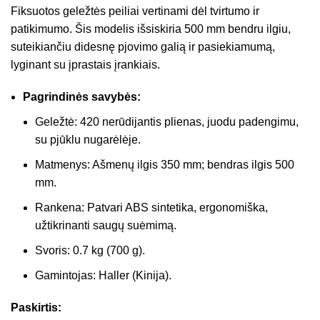
Fiksuotos geležtės peiliai vertinami dėl tvirtumo ir
patikimumo. Šis modelis išsiskiria 500 mm bendru ilgiu,
suteikiančiu didesnę pjovimo galią ir pasiekiamumą,
lyginant su įprastais įrankiais.
Pagrindinės savybės:
Geležtė: 420 nerūdijantis plienas, juodu padengimu,
su pjūklu nugarėlėje.
Matmenys: Ašmenų ilgis 350 mm; bendras ilgis 500
mm.
Rankena: Patvari ABS sintetika, ergonomiška,
užtikrinanti saugų suėmimą.
Svoris: 0.7 kg (700 g).
Gamintojas: Haller (Kinija).
Paskirtis: