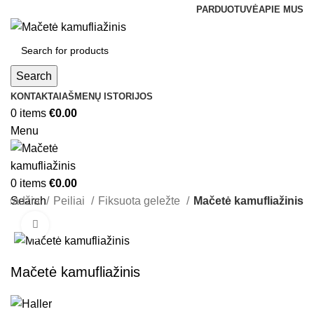
PARDUOTUVĖ
APIE MUS
Search
KONTAKTAI
AŠMENŲ ISTORIJOS
0
items
€
0.00
Menu
0
items
€
0.00
Pradžia
Search
Peiliai
Fiksuota geležte
Mačetė kamufliažinis
Click to enlarge
Mačetė kamufliažinis