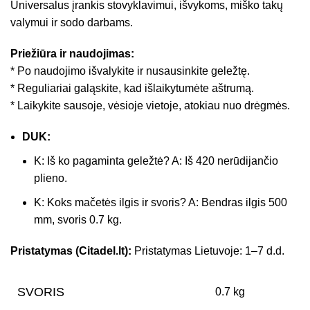
Universalus įrankis stovyklavimui, išvykoms, miško takų
valymui ir sodo darbams.
Priežiūra ir naudojimas:
* Po naudojimo išvalykite ir nusausinkite geležtę.
* Reguliariai galąskite, kad išlaikytumėte aštrumą.
* Laikykite sausoje, vėsioje vietoje, atokiau nuo drėgmės.
DUK:
K: Iš ko pagaminta geležtė? A: Iš 420 nerūdijančio
plieno.
K: Koks mačetės ilgis ir svoris? A: Bendras ilgis 500
mm, svoris 0.7 kg.
Pristatymas (Citadel.lt):
Pristatymas Lietuvoje: 1–7 d.d.
SVORIS
0.7 kg