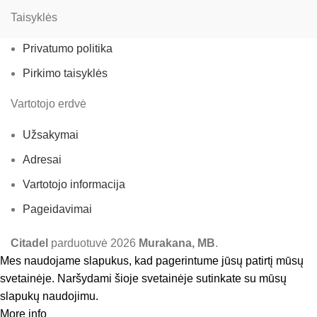
Taisyklės
Privatumo politika
Pirkimo taisyklės
Vartotojo erdvė
Užsakymai
Adresai
Vartotojo informacija
Pageidavimai
Citadel
parduotuvė
2026
Murakana, MB
.
Mes naudojame slapukus, kad pagerintume jūsų patirtį mūsų
svetainėje. Naršydami šioje svetainėje sutinkate su mūsų
slapukų naudojimu.
More info
Accept