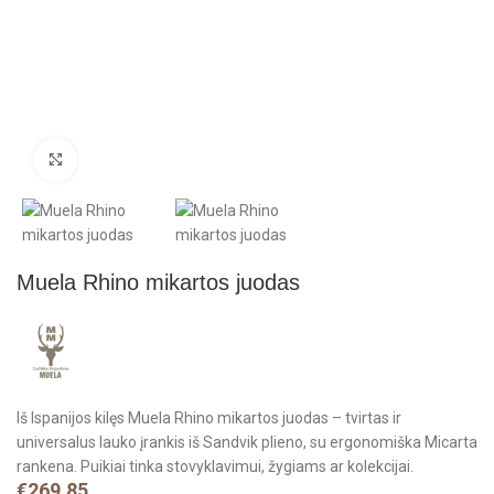
Click to enlarge
Muela Rhino mikartos juodas
Iš Ispanijos kilęs Muela Rhino mikartos juodas – tvirtas ir
universalus lauko įrankis iš Sandvik plieno, su ergonomiška Micarta
rankena. Puikiai tinka stovyklavimui, žygiams ar kolekcijai.
€
269.85