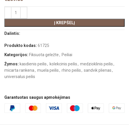
Į KREPŠELĮ
Dalintis:
Produkto kodas:
61725
Kategorijos:
Fiksuota geležte
,
Peiliai
Žymos:
kasdienis peilis
,
kolekcinis peilis
,
medzioklinis peilis
,
micarta rankena
,
muela peilis
,
rhino peilis
,
sandvik plienas
,
universalus peilis
Garantuotas saugus apmokėjimas