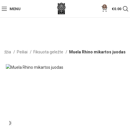
0
MENU
€
0.00
radžia
Peiliai
Fiksuota geležte
Muela Rhino mikartos juodas