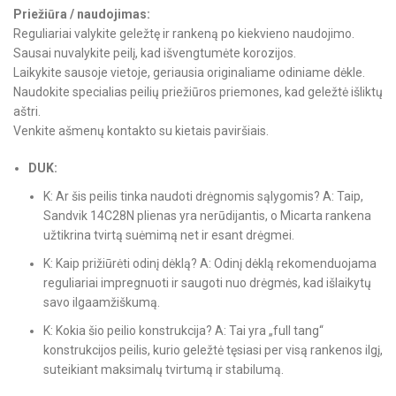
Priežiūra / naudojimas:
Reguliariai valykite geležtę ir rankeną po kiekvieno naudojimo.
Sausai nuvalykite peilį, kad išvengtumėte korozijos.
Laikykite sausoje vietoje, geriausia originaliame odiniame dėkle.
Naudokite specialias peilių priežiūros priemones, kad geležtė išliktų
aštri.
Venkite ašmenų kontakto su kietais paviršiais.
DUK:
K: Ar šis peilis tinka naudoti drėgnomis sąlygomis? A: Taip,
Sandvik 14C28N plienas yra nerūdijantis, o Micarta rankena
užtikrina tvirtą suėmimą net ir esant drėgmei.
K: Kaip prižiūrėti odinį dėklą? A: Odinį dėklą rekomenduojama
reguliariai impregnuoti ir saugoti nuo drėgmės, kad išlaikytų
savo ilgaamžiškumą.
K: Kokia šio peilio konstrukcija? A: Tai yra „full tang“
konstrukcijos peilis, kurio geležtė tęsiasi per visą rankenos ilgį,
suteikiant maksimalų tvirtumą ir stabilumą.