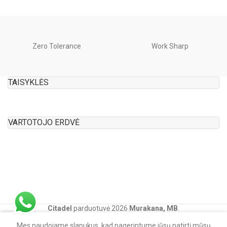
Zero Tolerance
Work Sharp
TAISYKLĖS
VARTOTOJO ERDVĖ
Citadel
parduotuvė
2026
Murakana, MB
.
0
Mes naudojame slapukus, kad pagerintume jūsų patirtį mūsų