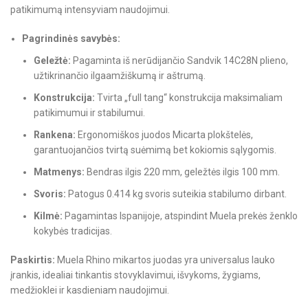
patikimumą intensyviam naudojimui.
Pagrindinės savybės:
Geležtė:
Pagaminta iš nerūdijančio Sandvik 14C28N plieno,
užtikrinančio ilgaamžiškumą ir aštrumą.
Konstrukcija:
Tvirta „full tang“ konstrukcija maksimaliam
patikimumui ir stabilumui.
Rankena:
Ergonomiškos juodos Micarta plokštelės,
garantuojančios tvirtą suėmimą bet kokiomis sąlygomis.
Matmenys:
Bendras ilgis 220 mm, geležtės ilgis 100 mm.
Svoris:
Patogus 0.414 kg svoris suteikia stabilumo dirbant.
Kilmė:
Pagamintas Ispanijoje, atspindint Muela prekės ženklo
kokybės tradicijas.
Paskirtis:
Muela Rhino mikartos juodas yra universalus lauko
įrankis, idealiai tinkantis stovyklavimui, išvykoms, žygiams,
medžioklei ir kasdieniam naudojimui.