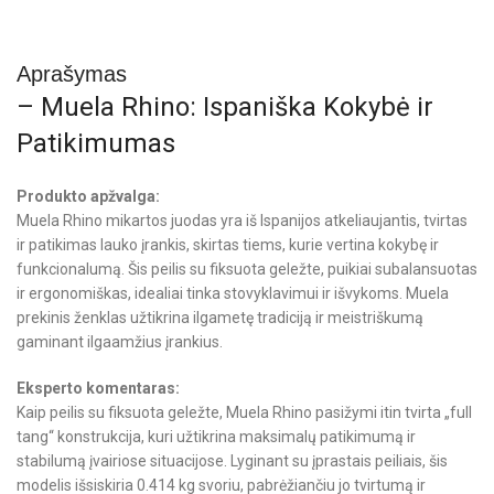
Aprašymas
– Muela Rhino: Ispaniška Kokybė ir
Patikimumas
Produkto apžvalga:
Muela Rhino mikartos juodas yra iš Ispanijos atkeliaujantis, tvirtas
ir patikimas lauko įrankis, skirtas tiems, kurie vertina kokybę ir
funkcionalumą. Šis peilis su fiksuota geležte, puikiai subalansuotas
ir ergonomiškas, idealiai tinka stovyklavimui ir išvykoms. Muela
prekinis ženklas užtikrina ilgametę tradiciją ir meistriškumą
gaminant ilgaamžius įrankius.
Eksperto komentaras:
Kaip peilis su fiksuota geležte, Muela Rhino pasižymi itin tvirta „full
tang“ konstrukcija, kuri užtikrina maksimalų patikimumą ir
stabilumą įvairiose situacijose. Lyginant su įprastais peiliais, šis
modelis išsiskiria 0.414 kg svoriu, pabrėžiančiu jo tvirtumą ir