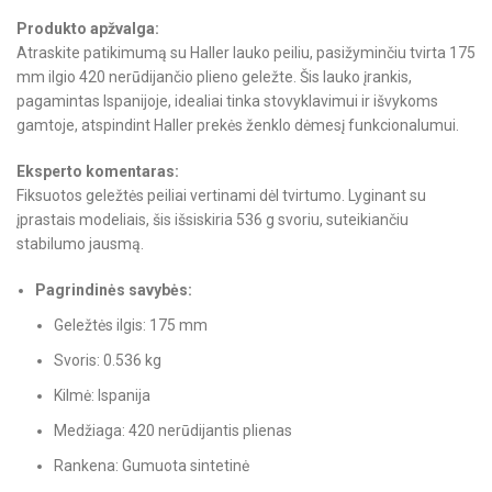
Produkto apžvalga:
Atraskite patikimumą su Haller lauko peiliu, pasižyminčiu tvirta 175
mm ilgio 420 nerūdijančio plieno geležte. Šis lauko įrankis,
pagamintas Ispanijoje, idealiai tinka stovyklavimui ir išvykoms
gamtoje, atspindint Haller prekės ženklo dėmesį funkcionalumui.
Eksperto komentaras:
Fiksuotos geležtės peiliai vertinami dėl tvirtumo. Lyginant su
įprastais modeliais, šis išsiskiria 536 g svoriu, suteikiančiu
stabilumo jausmą.
Pagrindinės savybės:
Geležtės ilgis: 175 mm
Svoris: 0.536 kg
Kilmė: Ispanija
Medžiaga: 420 nerūdijantis plienas
Rankena: Gumuota sintetinė