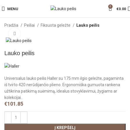
0
MENU
€
0.00
Pradžia
Peiliai
Fiksuota geležte
Lauko peilis
Click to enlarge
Lauko peilis
Universalus lauko peilis Haller su 175 mm ilgio geležte, pagaminta
iš tvirto 420 nerūdijančio plieno. Ergonomiška gumuota rankena
užtikrina patikimą suėmimą, idealus stovyklavimui, žygiams ar
kolekcijai.
€
101.85
Į KREPŠELĮ