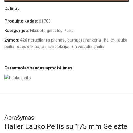
Dalintis:
Produkto kodas:
61709
Kategorijos:
Fiksuota geležte
,
Peiliai
Žymos:
420 nerūdijantis plienas
,
gumuota rankena
,
haller
,
lauko
peilis
,
odos dėklas
,
peilis kolekcijai
,
universalus peilis
Garantuotas saugus apmokėjimas
Aprašymas
Haller Lauko Peilis su 175 mm Geležte