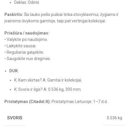
Dėklas: Odinis
Paskirtis:
Šis lauko peilis puikiai tinka stovyklavimui, žygiams ir
įvairioms išvykoms gamtoje, taip pat vertingai kolekcijai.
Priežiūra / naudojimas:
• Valykite po naudojimo.
• Laikykite sausai.
• Reguliariai galąskite.
• Saugokite nuo drėgmės.
DUK:
K: Kam skirtas? A: Gamtai ir kolekcijai.
K: Svoris ir ilgis? A: 0.536 kg, 300 mm.
Pristatymas (Citadel.lt):
Pristatymas Lietuvoje: 1–7 d.d.
SVORIS
0.536 kg