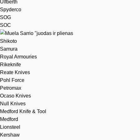
Ulfberth
Spyderco
SOG
SOC
Shikoto
Samura
Royal Armouries
Rikeknife
Reate Knives
Pohl Force
Petromax
Ocaso Knives
Null Knives
Medford Knife & Tool
Medford
Lionsteel
Kershaw