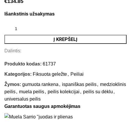
€
134.85
Išankstinis užsakymas
Į KREPŠELĮ
Dalintis:
Produkto kodas:
61737
Kategorijos:
Fiksuota geležte
,
Peiliai
Žymos:
gumuota rankena
,
ispaniškas peilis
,
medzioklinis
peilis
,
muela peilis
,
peilis kolekcijai
,
peilis su dėklu
,
universalus peilis
Garantuotas saugus apmokėjimas