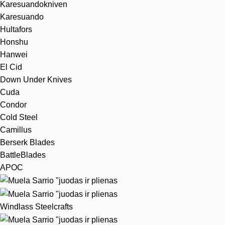
Karesuandokniven
Karesuando
Hultafors
Honshu
Hanwei
El Cid
Down Under Knives
Cuda
Condor
Cold Steel
Camillus
Berserk Blades
BattleBlades
APOC
Windlass Steelcrafts