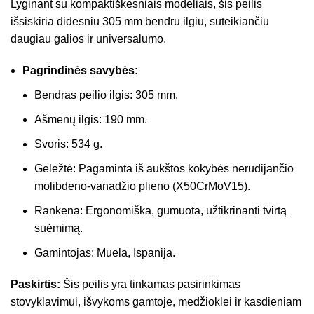
Lyginant su kompaktiškesniais modeliais, šis peilis
išsiskiria didesniu 305 mm bendru ilgiu, suteikiančiu
daugiau galios ir universalumo.
Pagrindinės savybės:
Bendras peilio ilgis: 305 mm.
Ašmenų ilgis: 190 mm.
Svoris: 534 g.
Geležtė: Pagaminta iš aukštos kokybės nerūdijančio
molibdeno-vanadžio plieno (X50CrMoV15).
Rankena: Ergonomiška, gumuota, užtikrinanti tvirtą
suėmimą.
Gamintojas: Muela, Ispanija.
Paskirtis:
Šis peilis yra tinkamas pasirinkimas
stovyklavimui, išvykoms gamtoje, medžioklei ir kasdieniam