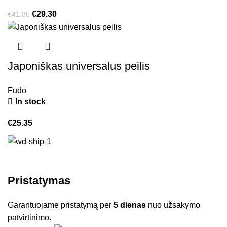
€
29.30
€
41.85
Japoniškas universalus peilis
Fudo
In stock
€
25.35
Pristatymas
Garantuojame pristatymą per
5 dienas
nuo užsakymo
patvirtinimo.