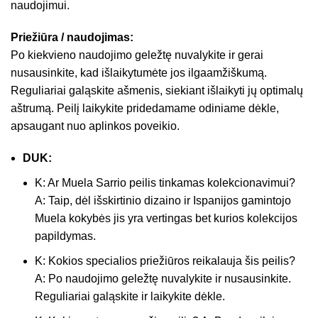
naudojimui.
Priežiūra / naudojimas:
Po kiekvieno naudojimo geležtę nuvalykite ir gerai
nusausinkite, kad išlaikytumėte jos ilgaamžiškumą.
Reguliariai galąskite ašmenis, siekiant išlaikyti jų optimalų
aštrumą. Peilį laikykite pridedamame odiniame dėkle,
apsaugant nuo aplinkos poveikio.
DUK:
K: Ar Muela Sarrio peilis tinkamas kolekcionavimui?
A: Taip, dėl išskirtinio dizaino ir Ispanijos gamintojo
Muela kokybės jis yra vertingas bet kurios kolekcijos
papildymas.
K: Kokios specialios priežiūros reikalauja šis peilis?
A: Po naudojimo geležtę nuvalykite ir nusausinkite.
Reguliariai galąskite ir laikykite dėkle.