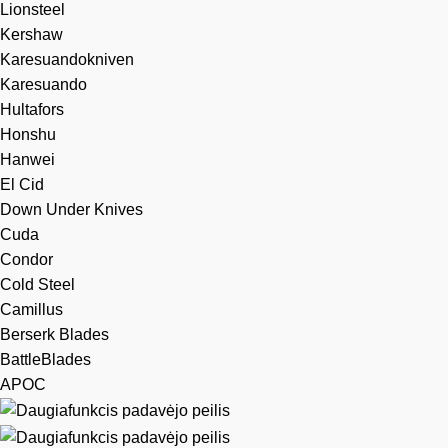
Lionsteel
Kershaw
Karesuandokniven
Karesuando
Hultafors
Honshu
Hanwei
El Cid
Down Under Knives
Cuda
Condor
Cold Steel
Camillus
Berserk Blades
BattleBlades
APOC