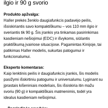
ilgio ir 90 g svorio
Produkto apžvalga:
Haller prekės ženklo daugiafunkcis padavėjo peilis,
išsiskiriantis savo kompaktiškumu – vos 110 mm ilgio ir
sveriantis tik 90 g. Šis įrankis yra tinkamas pasirinkimas
kasdieniam nešiojimui (EDC) ir išvykoms, siūlantis
praktiškumą įvairiose situacijose. Pagamintas Kinijoje, tai
patikimas Haller modelis, sukurtas patogumui ir
funkcionalumui.
Eksperto komentaras:
Kaip lenktinis peilis ir daugiafunkcis įrankis, šis modelis
pasižymi išskirtiniu patogumu ir universalumu. Lyginant su
įprastais kišeniniais modeliais, šis išsiskiria itin mažu
svoriu (90 g) ir kompaktiškais matmenimis, todėl yra
idealus kasdieniam nešiojimui.