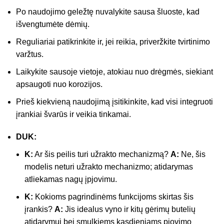
Po naudojimo geležtę nuvalykite sausa šluoste, kad
išvengtumėte dėmių.
Reguliariai patikrinkite ir, jei reikia, priveržkite tvirtinimo
varžtus.
Laikykite sausoje vietoje, atokiau nuo drėgmės, siekiant
apsaugoti nuo korozijos.
Prieš kiekvieną naudojimą įsitikinkite, kad visi integruoti
įrankiai švarūs ir veikia tinkamai.
DUK:
K:
Ar šis peilis turi užrakto mechanizmą?
A:
Ne, šis
modelis neturi užrakto mechanizmo; atidarymas
atliekamas nagų įpjovimu.
K:
Kokioms pagrindinėms funkcijoms skirtas šis
įrankis?
A:
Jis idealus vyno ir kitų gėrimų butelių
atidarymui bei smulkiems kasdieniams pjovimo