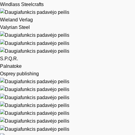
Windlass Steelcrafts
Wieland Verlag
Valyrian Steel
S.P.Q.R.
Palnatoke
Osprey publishing