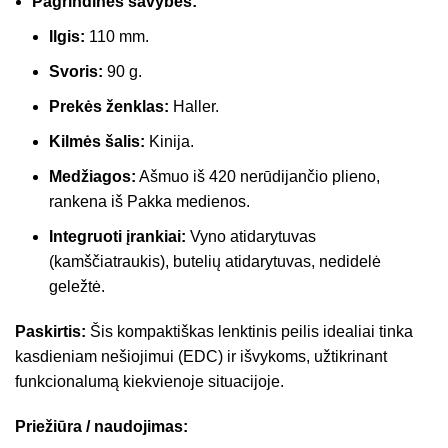
Pagrindinės savybės:
Ilgis:
110 mm.
Svoris:
90 g.
Prekės ženklas:
Haller.
Kilmės šalis:
Kinija.
Medžiagos:
Ašmuo iš 420 nerūdijančio plieno,
rankena iš Pakka medienos.
Integruoti įrankiai:
Vyno atidarytuvas
(kamščiatraukis), butelių atidarytuvas, nedidelė
geležtė.
Paskirtis:
Šis kompaktiškas lenktinis peilis idealiai tinka
kasdieniam nešiojimui (EDC) ir išvykoms, užtikrinant
funkcionalumą kiekvienoje situacijoje.
Priežiūra / naudojimas: