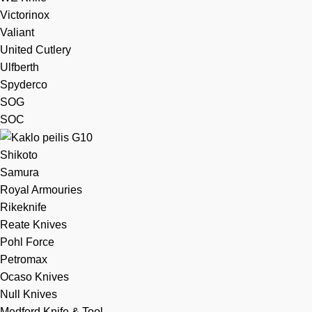
Victorinox
Valiant
United Cutlery
Ulfberth
Spyderco
SOG
SOC
Shikoto
Samura
Royal Armouries
Rikeknife
Reate Knives
Pohl Force
Petromax
Ocaso Knives
Null Knives
Medford Knife & Tool