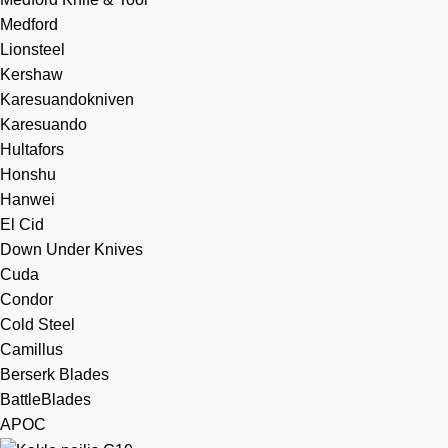
Medford
Lionsteel
Kershaw
Karesuandokniven
Karesuando
Hultafors
Honshu
Hanwei
El Cid
Down Under Knives
Cuda
Condor
Cold Steel
Camillus
Berserk Blades
BattleBlades
APOC