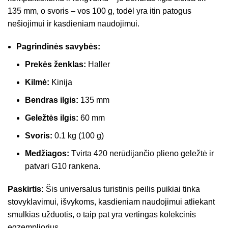
135 mm, o svoris – vos 100 g, todėl yra itin patogus
nešiojimui ir kasdieniam naudojimui.
Pagrindinės savybės:
Prekės ženklas:
Haller
Kilmė:
Kinija
Bendras ilgis:
135 mm
Geležtės ilgis:
60 mm
Svoris:
0.1 kg (100 g)
Medžiagos:
Tvirta 420 nerūdijančio plieno geležtė ir
patvari G10 rankena.
Paskirtis:
Šis universalus turistinis peilis puikiai tinka
stovyklavimui, išvykoms, kasdieniam naudojimui atliekant
smulkias užduotis, o taip pat yra vertingas kolekcinis
egzempliorius.