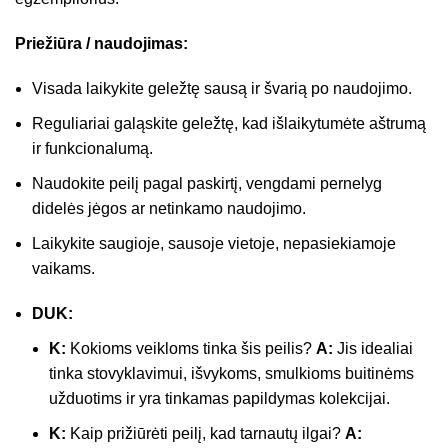
Priežiūra / naudojimas:
Visada laikykite geležtę sausą ir švarią po naudojimo.
Reguliariai galąskite geležtę, kad išlaikytumėte aštrumą
ir funkcionalumą.
Naudokite peilį pagal paskirtį, vengdami pernelyg
didelės jėgos ar netinkamo naudojimo.
Laikykite saugioje, sausoje vietoje, nepasiekiamoje
vaikams.
DUK:
K:
Kokioms veikloms tinka šis peilis?
A:
Jis idealiai
tinka stovyklavimui, išvykoms, smulkioms buitinėms
užduotims ir yra tinkamas papildymas kolekcijai.
K:
Kaip prižiūrėti peilį, kad tarnautų ilgai?
A: