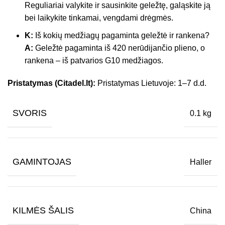
Reguliariai valykite ir sausinkite geležtę, galąskite ją
bei laikykite tinkamai, vengdami drėgmės.
K:
Iš kokių medžiagų pagaminta geležtė ir rankena?
A:
Geležtė pagaminta iš 420 nerūdijančio plieno, o
rankena – iš patvarios G10 medžiagos.
Pristatymas (Citadel.lt):
Pristatymas Lietuvoje: 1–7 d.d.
SVORIS
0.1 kg
GAMINTOJAS
Haller
KILMĖS ŠALIS
China