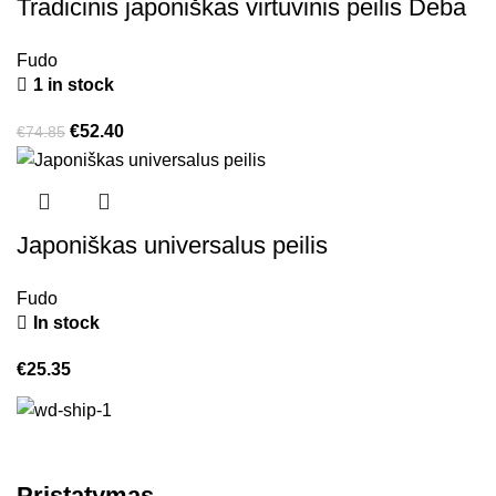
Tradicinis japoniškas virtuvinis peilis Deba
Fudo
1 in stock
€
52.40
€
74.85
Japoniškas universalus peilis
Fudo
In stock
€
25.35
Pristatymas