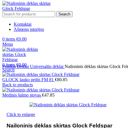
Search
Kontaktai
Ašmenų istorijos
0
items
€
0.00
Menu
0
items
€
0.00
Pradžia
Dėklai
Universalūs dėklai
Nailoninis dėklas skirtas Glock Fe
Search
GLOCK lauko peilis FM 81
€
80.85
Back to products
Medinis šalmo stovas
€
47.85
Click to enlarge
Nailoninis dėklas skirtas Glock Feldspar