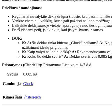
Priežiūra / naudojimas:
Reguliariai nuvalykite dėklą drėgna šluoste, kad pašalintumėte 
Venkite cheminių valiklių, kurie gali pažeisti nailono medžiagą.
Laikykite dėklą sausoje vietoje, apsaugotoje nuo tiesioginių sau
Prieš įdėdami peilį, įsitikinkite, kad jis yra švarus ir sausas.
DUK:
K:
Ar šis dėklas tinka kitiems „Glock“ peiliams?
A:
Ne, j
užtikrinant idealų prigludimą.
K:
Kaip valyti nailoninį dėklą?
A:
Rekomenduojama valyti 
K:
Koks šio dėklo svoris?
A:
Dėklas sveria vos 0.085 kg (
Pristatymas (Citadel.lt):
Pristatymas Lietuvoje: 1–7 d.d.
Svoris
0.085 kg
Gamintojas
Glock
Kilmės šalis
√ñsterreich