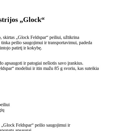
strijos „Glock“
 skirtas „Glock Feldspar“ peiliui, užtikrina
 tinka peilio saugojimui ir transportavimui, padeda
ntojo patirtį ir kokybę.
o apsaugoti ir patogiai nešiotis savo įrankius.
Feldspar“ modeliui ir itin mažu 85 g svoriu, kas suteikia
eiliui
gių
 „Glock Feldspar“ peilio saugojimui ir
ksponatų apsaugai.