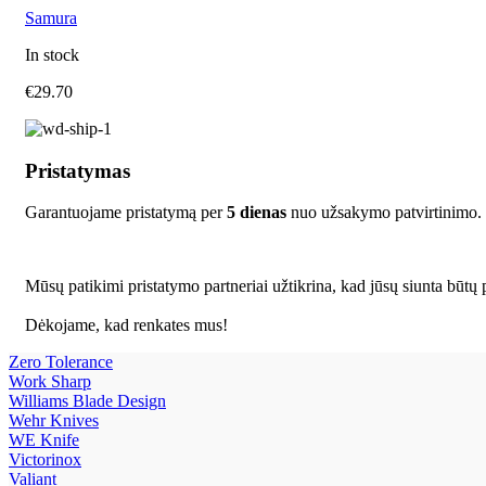
Samura
In stock
€
29.70
Pristatymas
Garantuojame pristatymą per
5 dienas
nuo užsakymo patvirtinimo.
Mūsų patikimi pristatymo partneriai užtikrina, kad jūsų siunta būtų p
Dėkojame, kad renkates mus!
Zero Tolerance
Work Sharp
Williams Blade Design
Wehr Knives
WE Knife
Victorinox
Valiant