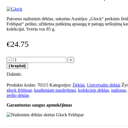
Patvarus nailoninis dėklas, sukurtas Austrijos „Glock“ prekinio žen
Feldspar“ peiliui, užtikrina patikimą apsaugą ir patogų nešiojimą ka
kolekcijai. Sveria vos 85 g.
€
24.75
produkto
kiekis:
Į krepšelį
Nailoninis
Dalintis:
dėklas
skirtas
Glock
Produkto kodas:
70115
Kategorijos:
Dėklai
,
Universalūs dėklai
Žy
Feldspar
glock feldspar
,
kasdieniam naudojimui
,
kolekcinis dėklas
,
nailonas
,
peilio dėklas
Garantuotas saugus apmokėjimas