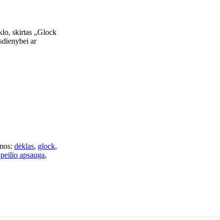
klo, skirtas „Glock
sdienybei ar
mos:
dėklas
,
glock
,
peilio apsauga
,