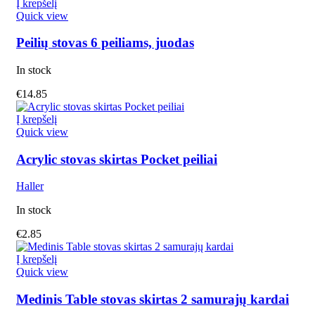
Į krepšelį
Quick view
Peilių stovas 6 peiliams, juodas
In stock
€
14.85
Į krepšelį
Quick view
Acrylic stovas skirtas Pocket peiliai
Haller
In stock
€
2.85
Į krepšelį
Quick view
Medinis Table stovas skirtas 2 samurajų kardai