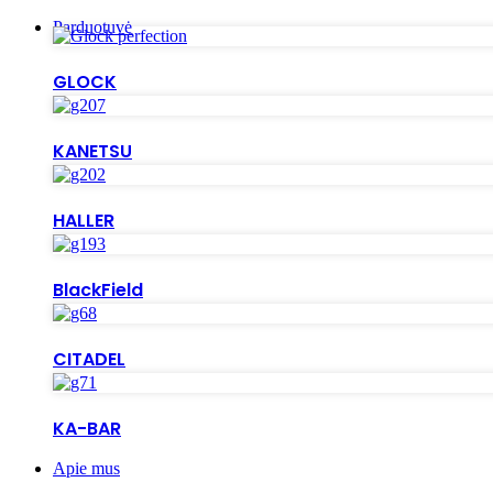
Parduotuvė
GLOCK
KANETSU
HALLER
BlackField
CITADEL
KA-BAR
Apie mus