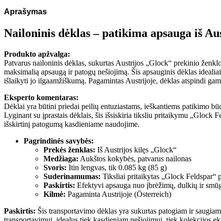
Aprašymas
Nailoninis dėklas – patikima apsauga iš Au
Produkto apžvalga:
Patvarus nailoninis dėklas, sukurtas Austrijos „Glock“ prekinio ženklo,
maksimalią apsaugą ir patogų nešiojimą. Šis apsauginis dėklas idealiai
išlaikyti jo ilgaamžiškumą. Pagamintas Austrijoje, dėklas atspindi gami
Eksperto komentaras:
Dėklai yra būtini priedai peilių entuziastams, ieškantiems patikimo būd
Lyginant su įprastais dėklais, šis išsiskiria tiksliu pritaikymu „Glock 
išskirtinį patogumą kasdieniame naudojime.
Pagrindinės savybės:
Prekės ženklas:
Iš Austrijos kilęs „Glock“
Medžiaga:
Aukštos kokybės, patvarus nailonas
Svoris:
Itin lengvas, tik 0.085 kg (85 g)
Suderinamumas:
Tiksliai pritaikytas „Glock Feldspar“ p
Paskirtis:
Efektyvi apsauga nuo įbrėžimų, dulkių ir smū
Kilmė:
Pagaminta Austrijoje (Österreich)
Paskirtis:
Šis transportavimo dėklas yra sukurtas patogiam ir saugiam
transportavimui, idealus tiek kasdieniam nešiojimui, tiek kolekcijos e