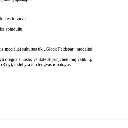
dulkes ir purvą.
lės spindulių.
is specialiai sukurtas tik „Glock Feldspar“ modeliui,
drėgna šluoste; venkite stiprių cheminių valiklių.
85 g), todėl yra itin lengvas ir patogus.