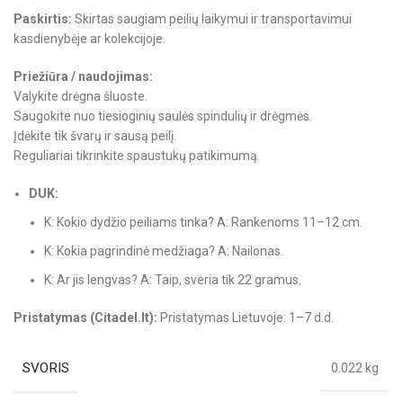
Paskirtis:
Skirtas saugiam peilių laikymui ir transportavimui
kasdienybėje ar kolekcijoje.
Priežiūra / naudojimas:
Valykite drėgna šluoste.
Saugokite nuo tiesioginių saulės spindulių ir drėgmės.
Įdėkite tik švarų ir sausą peilį.
Reguliariai tikrinkite spaustukų patikimumą.
DUK:
K: Kokio dydžio peiliams tinka? A: Rankenoms 11–12 cm.
K: Kokia pagrindinė medžiaga? A: Nailonas.
K: Ar jis lengvas? A: Taip, sveria tik 22 gramus.
Pristatymas (Citadel.lt):
Pristatymas Lietuvoje: 1–7 d.d.
SVORIS
0.022 kg