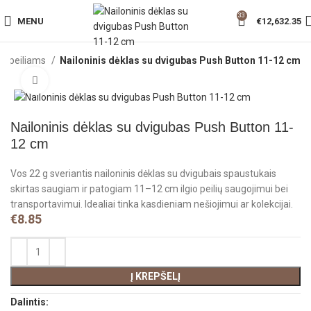
33
MENU
€
12,632.35
ai peiliams
Nailoninis dėklas su dvigubas Push Button 11-12 cm
Click to enlarge
Nailoninis dėklas su dvigubas Push Button 11-
12 cm
Vos 22 g sveriantis nailoninis dėklas su dvigubais spaustukais
skirtas saugiam ir patogiam 11–12 cm ilgio peilių saugojimui bei
transportavimui. Idealiai tinka kasdieniam nešiojimui ar kolekcijai.
€
8.85
Į KREPŠELĮ
Dalintis: