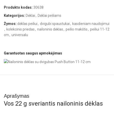
Produkto kodas:
30638
Kategorijos:
Dėklai
,
Dėklai peiliams
Žymos:
dėklas peiliui
,
dvigubi spaustukai
,
kasdieniam naudojimui
,
kolekcinis priedas
,
nailoninis dėklas
,
peilio makštis
,
peiliui 11-12
cm
,
universalu
Garantuotas saugus apmokėjimas
Aprašymas
Vos 22 g sveriantis nailoninis dėklas