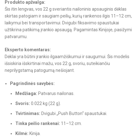
Produkto apžvalga:
Šis itin lengvas, vos 22 g sveriantis nailoninis apsauginis dėklas
skirtas patogiam ir saugiam peilių, kurių rankenos ilgis 11–12 cm,
laikymui bei transportavimui. Dvigubi fiksavimo spaustukai
užtikrina patikimą įrankio apsaugą. Pagamintas Kinijoje, pasižymi
patvarumu.
Eksperto komentaras:
Dėklai yra būtini įrankio ilgaamžiškumui ir saugumui. Šis modelis
išsiskiria išskirtinai mažu, vos 22 g, svoriu, suteikiančiu
neprilygstamą patogumą nešiojant.
Pagrindinės savybės:
Medžiaga:
Patvarus nailonas.
Svoris:
0.022 kg (22 g).
Tvirtinimas:
Dvigubi „Push Button“ spaustukai.
Tinka peilio rankenai:
11–12 cm.
Kilmė:
Kinija.