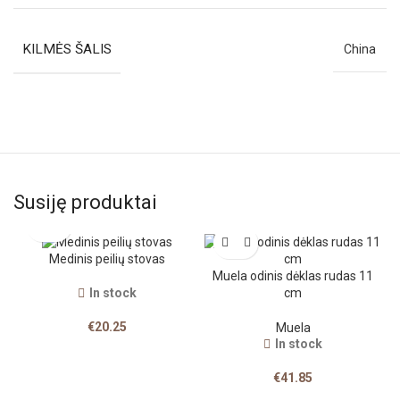
KILMĖS ŠALIS
China
Susiję produktai
Medinis peilių stovas
Muela odinis dėklas rudas 11
cm
In stock
€
20.25
Muela
In stock
€
41.85