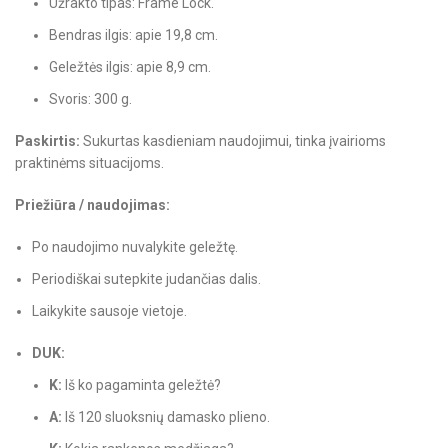
Užrakto tipas: Frame Lock.
Bendras ilgis: apie 19,8 cm.
Geležtės ilgis: apie 8,9 cm.
Svoris: 300 g.
Paskirtis:
Sukurtas kasdieniam naudojimui, tinka įvairioms
praktinėms situacijoms.
Priežiūra / naudojimas:
Po naudojimo nuvalykite geležtę.
Periodiškai sutepkite judančias dalis.
Laikykite sausoje vietoje.
DUK:
K:
Iš ko pagaminta geležtė?
A:
Iš 120 sluoksnių damasko plieno.