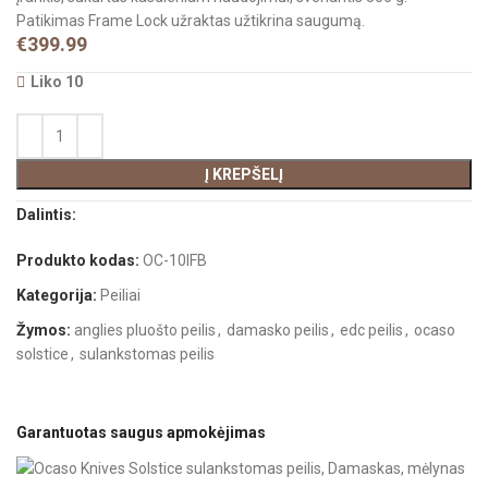
Patikimas Frame Lock užraktas užtikrina saugumą.
€
399.99
Liko 10
Į KREPŠELĮ
Dalintis:
Produkto kodas:
OC-10IFB
Kategorija:
Peiliai
Žymos:
anglies pluošto peilis
,
damasko peilis
,
edc peilis
,
ocaso
solstice
,
sulankstomas peilis
Garantuotas saugus apmokėjimas