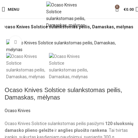
0
MENU
€
0.00
Ocaso Knives Solstice sulankstomas peilis, Damaskas, mėlynas
Click to enlarge
Ocaso Knives Solstice sulankstomas peilis,
Damaskas, mėlynas
Ocaso Knives
Ocaso Knives Solstice sulankstomas peilis pasižymi
120 sluoksnių
damasko plieno geležte
ir
anglies pluošto rankena
. Tai tvirtas
įrankis, sukurtas kasdieniam naudojimui, sveriantis 300 g.