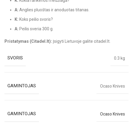
K:
Kokia rankenos medžiaga?
A:
Anglies pluoštas ir anoduotas titanas.
K:
Koks peilio svoris?
A:
Peilis sveria 300 g.
Pristatymas (Citadel.lt):
Įsigyti Lietuvoje galite citadel.lt.
SVORIS
0.3 kg
GAMINTOJAS
Ocaso Knives
GAMINTOJAS
Ocaso Knives