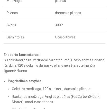
Medžiaga
plienas
Plienas
damasko plienas
Svoris
300 g
Gamintojas
Ocaso Knives
Eksperto komentaras:
Sulankstomi peiliai vertinami dėl patogumo. Ocaso Knives Solstice
išsiskiria 120 sluoksnių damasko plieno geležte, suteikiančia
ilgaamžiškumo.
Pagrindinės savybės:
Geležtės medžiaga: 120 sluoksnių damasko plienas.
Rankenos medžiaga: Anglies pluoštas (Fat Carbon® Dark
Matter), anoduotas titanas.