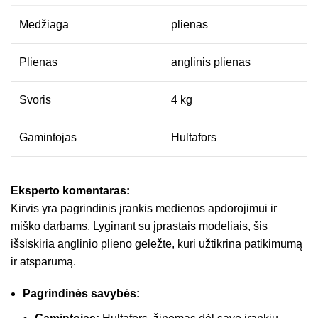
Medžiaga
plienas
Plienas
anglinis plienas
Svoris
4 kg
Gamintojas
Hultafors
Eksperto komentaras:
Kirvis yra pagrindinis įrankis medienos apdorojimui ir
miško darbams. Lyginant su įprastais modeliais, šis
išsiskiria anglinio plieno geležte, kuri užtikrina patikimumą
ir atsparumą.
Pagrindinės savybės: