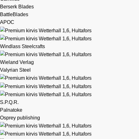
Berserk Blades
BattleBlades
APOC
Windlass Steelcrafts
Wieland Verlag
Valyrian Steel
S.P.Q.R.
Palnatoke
Osprey publishing