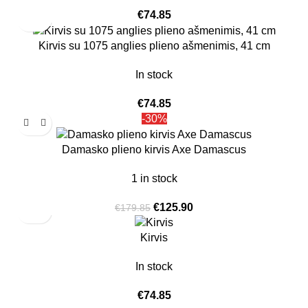
€
74.85
Kirvis su 1075 anglies plieno ašmenimis, 41 cm
In stock
€
74.85
-30%
Damasko plieno kirvis Axe Damascus
1 in stock
€
125.90
€
179.85
Kirvis
In stock
€
74.85