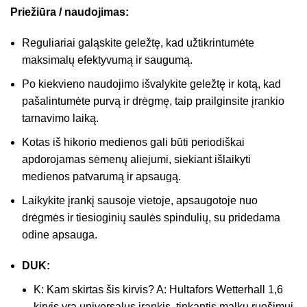
Priežiūra / naudojimas:
Reguliariai galąskite geležtę, kad užtikrintumėte
maksimalų efektyvumą ir saugumą.
Po kiekvieno naudojimo išvalykite geležtę ir kotą, kad
pašalintumėte purvą ir drėgmę, taip prailginsite įrankio
tarnavimo laiką.
Kotas iš hikorio medienos gali būti periodiškai
apdorojamas sėmenų aliejumi, siekiant išlaikyti
medienos patvarumą ir apsaugą.
Laikykite įrankį sausoje vietoje, apsaugotoje nuo
drėgmės ir tiesioginių saulės spindulių, su pridedama
odine apsauga.
DUK:
K: Kam skirtas šis kirvis? A: Hultafors Wetterhall 1,6
kirvis yra universalus įrankis, tinkantis malkų ruošimui