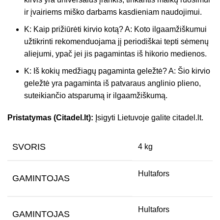
ir įvairiems miško darbams kasdieniam naudojimui.
K: Kaip prižiūrėti kirvio kotą? A: Koto ilgaamžiškumui
užtikrinti rekomenduojama jį periodiškai tepti sėmenų
aliejumi, ypač jei jis pagamintas iš hikorio medienos.
K: Iš kokių medžiagų pagaminta geležtė? A: Šio kirvio
geležtė yra pagaminta iš patvaraus anglinio plieno,
suteikiančio atsparumą ir ilgaamžiškumą.
Pristatymas (Citadel.lt):
Įsigyti Lietuvoje galite citadel.lt.
SVORIS
4 kg
Hultafors
GAMINTOJAS
Hultafors
GAMINTOJAS