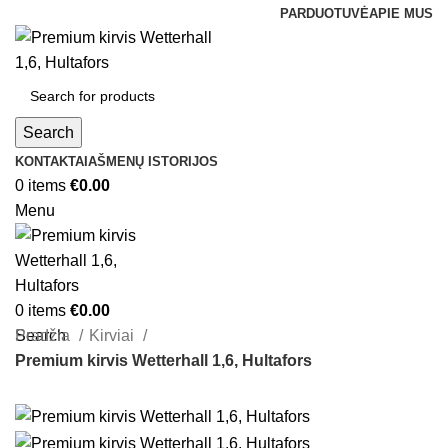
PARDUOTUVĖ
APIE MUS
Search
KONTAKTAI
AŠMENŲ ISTORIJOS
0
items
€
0.00
Menu
0
items
€
0.00
Search
Pradžia
Kirviai
Premium kirvis Wetterhall 1,6, Hultafors