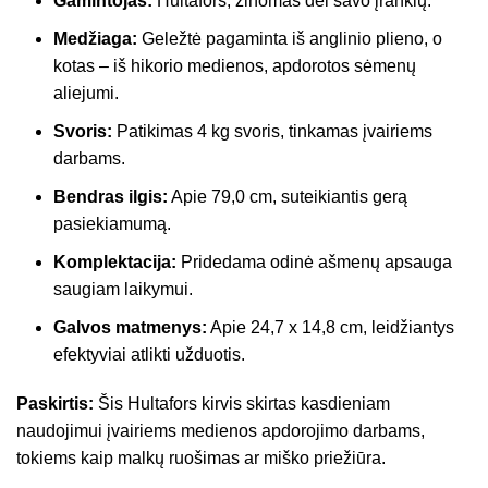
Gamintojas:
Hultafors, žinomas dėl savo įrankių.
Medžiaga:
Geležtė pagaminta iš anglinio plieno, o
kotas – iš hikorio medienos, apdorotos sėmenų
aliejumi.
Svoris:
Patikimas 4 kg svoris, tinkamas įvairiems
darbams.
Bendras ilgis:
Apie 79,0 cm, suteikiantis gerą
pasiekiamumą.
Komplektacija:
Pridedama odinė ašmenų apsauga
saugiam laikymui.
Galvos matmenys:
Apie 24,7 x 14,8 cm, leidžiantys
efektyviai atlikti užduotis.
Paskirtis:
Šis Hultafors kirvis skirtas kasdieniam
naudojimui įvairiems medienos apdorojimo darbams,
tokiems kaip malkų ruošimas ar miško priežiūra.