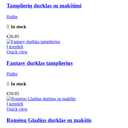
Tamplierių durklas su makštimi
Haller
In stock
€
26.85
Į krepšelį
Quick view
Fantasy durklas tamplierius
Haller
In stock
€
59.85
Į krepšelį
Quick view
Romėnų Gladius durklas su makštis