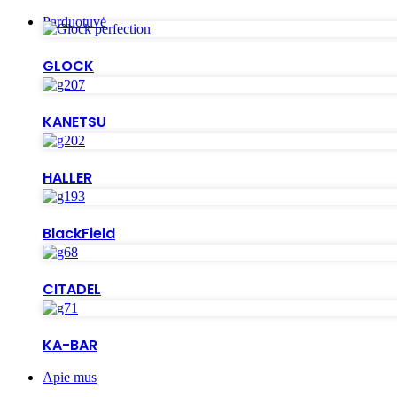
Parduotuvė
GLOCK
KANETSU
HALLER
BlackField
CITADEL
KA-BAR
Apie mus