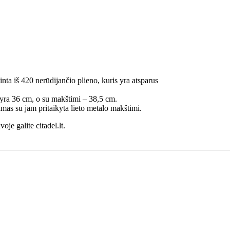
ta iš 420 nerūdijančio plieno, kuris yra atsparus
 yra 36 cm, o su makštimi – 38,5 cm.
mas su jam pritaikyta lieto metalo makštimi.
oje galite citadel.lt.