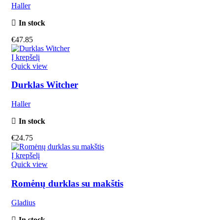
Haller
In stock
€
47.85
Į krepšelį
Quick view
Durklas Witcher
Haller
In stock
€
24.75
Į krepšelį
Quick view
Romėnų durklas su makštis
Gladius
In stock