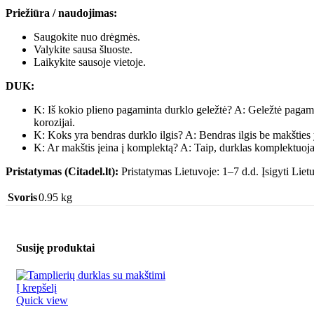
Priežiūra / naudojimas:
Saugokite nuo drėgmės.
Valykite sausa šluoste.
Laikykite sausoje vietoje.
DUK:
K: Iš kokio plieno pagaminta durklo geležtė? A: Geležtė pagamin
korozijai.
K: Koks yra bendras durklo ilgis? A: Bendras ilgis be makšties
K: Ar makštis įeina į komplektą? A: Taip, durklas komplektuoja
Pristatymas (Citadel.lt):
Pristatymas Lietuvoje: 1–7 d.d. Įsigyti Lietuv
Svoris
0.95 kg
Susiję produktai
Į krepšelį
Quick view