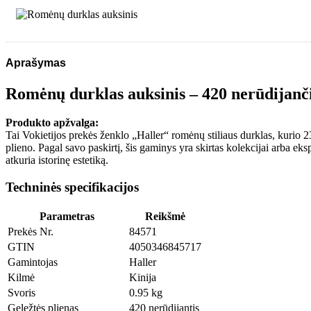
Aprašymas
Romėnų durklas auksinis – 420 nerūdijanči
Produkto apžvalga:
Tai Vokietijos prekės ženklo „Haller“ romėnų stiliaus durklas, kurio 2
plieno. Pagal savo paskirtį, šis gaminys yra skirtas kolekcijai arba ek
atkuria istorinę estetiką.
Techninės specifikacijos
Parametras
Reikšmė
Prekės Nr.
84571
GTIN
4050346845717
Gamintojas
Haller
Kilmė
Kinija
Svoris
0.95 kg
Geležtės plienas
420 nerūdijantis