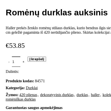
Romėnų durklas auksinis
Haller prekės ženklo romėnų stiliaus durklas, kurio bendras ilgis si
cm geležtė pagaminta iš 420 nerūdijančio plieno. Skirtas kolekcijai 
€
53.85
Į krepšelį
Dalintis:
Produkto kodas:
84571
Kategorija:
Durklai
Žymos:
420 plienas
,
dekoratyvinis durklas
,
durklas
,
haller
,
kolek
romėniškas durklas
Garantuotas saugus apmokėjimas