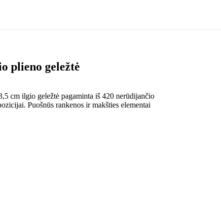
o plieno geležtė
3,5 cm ilgio geležtė pagaminta iš 420 nerūdijančio
spozicijai. Puošnūs rankenos ir makšties elementai