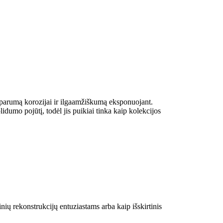
tsparumą korozijai ir ilgaamžiškumą eksponuojant.
lidumo pojūtį, todėl jis puikiai tinka kaip kolekcijos
nių rekonstrukcijų entuziastams arba kaip išskirtinis