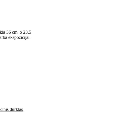
ekia 36 cm, o 23,5
arba ekspozicijai.
cinis durklas
,