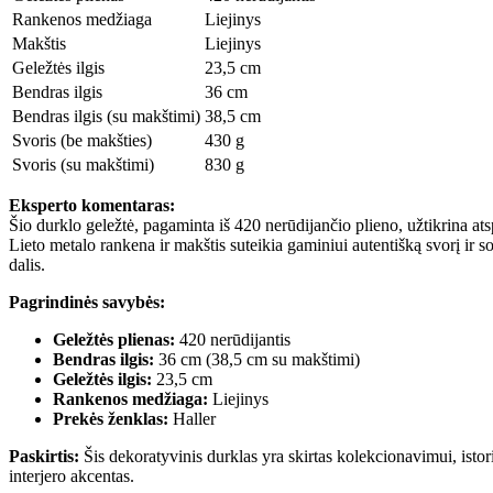
Rankenos medžiaga
Liejinys
Makštis
Liejinys
Geležtės ilgis
23,5 cm
Bendras ilgis
36 cm
Bendras ilgis (su makštimi)
38,5 cm
Svoris (be makšties)
430 g
Svoris (su makštimi)
830 g
Eksperto komentaras:
Šio durklo geležtė, pagaminta iš 420 nerūdijančio plieno, užtikrina a
Lieto metalo rankena ir makštis suteikia gaminiui autentišką svorį ir so
dalis.
Pagrindinės savybės:
Geležtės plienas:
420 nerūdijantis
Bendras ilgis:
36 cm (38,5 cm su makštimi)
Geležtės ilgis:
23,5 cm
Rankenos medžiaga:
Liejinys
Prekės ženklas:
Haller
Paskirtis:
Šis dekoratyvinis durklas yra skirtas kolekcionavimui, istori
interjero akcentas.