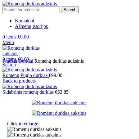
Search
Kontaktai
Ašmenų istorijos
0
items
€
0.00
Menu
0
items
€
0.00
Pradžia
Durklai
Romėnų durklas auksinis
Search
Romėnų Pugio durklas
€
99.00
Back to products
Sidabrinis romėnų durklas
€
53.85
Click to enlarge