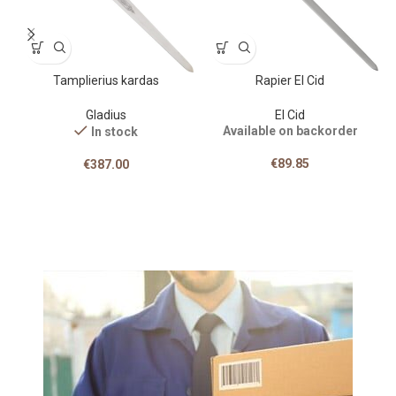
Tamplierius kardas
Rapier El Cid
Gladius
El Cid
Available on backorder
In stock
€
89.85
€
387.00