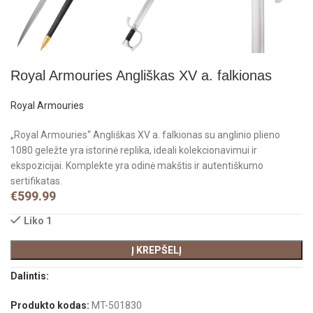
Royal Armouries Angliškas XV a. falkionas
Royal Armouries
„Royal Armouries“ Angliškas XV a. falkionas su anglinio plieno
1080 geležte yra istorinė replika, ideali kolekcionavimui ir
ekspozicijai. Komplekte yra odinė makštis ir autentiškumo
sertifikatas.
€
599.99
Liko 1
Į KREPŠELĮ
Dalintis:
Produkto kodas:
MT-501830