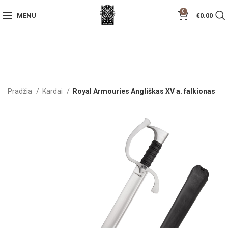
0
MENU
€
0.00
Pradžia
Kardai
Royal Armouries Angliškas XV a. falkionas