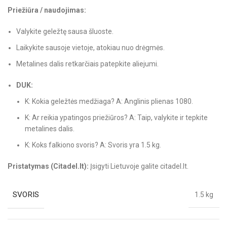
Priežiūra / naudojimas:
Valykite geležtę sausa šluoste.
Laikykite sausoje vietoje, atokiau nuo drėgmės.
Metalines dalis retkarčiais patepkite aliejumi.
DUK:
K: Kokia geležtės medžiaga? A: Anglinis plienas 1080.
K: Ar reikia ypatingos priežiūros? A: Taip, valykite ir tepkite
metalines dalis.
K: Koks falkiono svoris? A: Svoris yra 1.5 kg.
Pristatymas (Citadel.lt):
Įsigyti Lietuvoje galite citadel.lt.
SVORIS
1.5 kg