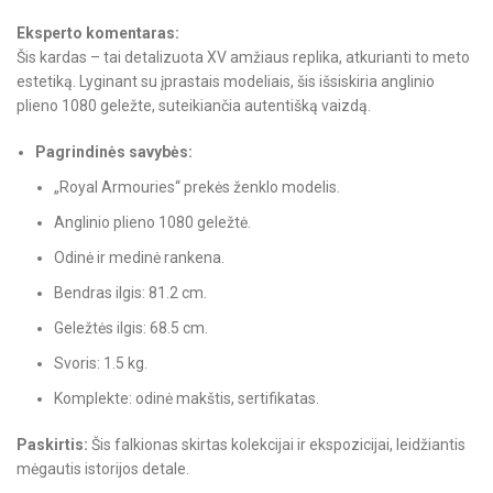
Eksperto komentaras:
Šis kardas – tai detalizuota XV amžiaus replika, atkurianti to meto
estetiką. Lyginant su įprastais modeliais, šis išsiskiria anglinio
plieno 1080 geležte, suteikiančia autentišką vaizdą.
Pagrindinės savybės:
„Royal Armouries“ prekės ženklo modelis.
Anglinio plieno 1080 geležtė.
Odinė ir medinė rankena.
Bendras ilgis: 81.2 cm.
Geležtės ilgis: 68.5 cm.
Svoris: 1.5 kg.
Komplekte: odinė makštis, sertifikatas.
Paskirtis:
Šis falkionas skirtas kolekcijai ir ekspozicijai, leidžiantis
mėgautis istorijos detale.