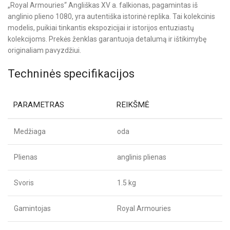
„Royal Armouries“ Angliškas XV a. falkionas, pagamintas iš
anglinio plieno 1080, yra autentiška istorinė replika. Tai kolekcinis
modelis, puikiai tinkantis ekspozicijai ir istorijos entuziastų
kolekcijoms. Prekės ženklas garantuoja detalumą ir ištikimybę
originaliam pavyzdžiui.
Techninės specifikacijos
PARAMETRAS
REIKŠMĖ
Medžiaga
oda
Plienas
anglinis plienas
Svoris
1.5 kg
Gamintojas
Royal Armouries