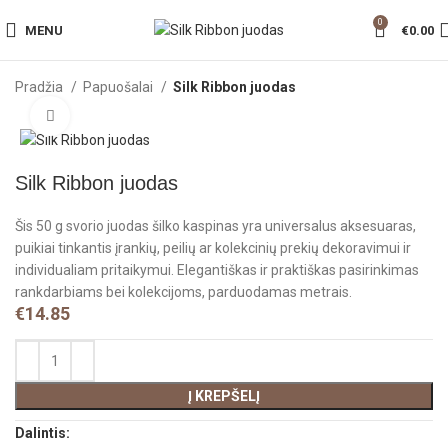
0
MENU
€
0.00
Pradžia
Papuošalai
Silk Ribbon juodas
Click to enlarge
Silk Ribbon juodas
Šis 50 g svorio juodas šilko kaspinas yra universalus aksesuaras,
puikiai tinkantis įrankių, peilių ar kolekcinių prekių dekoravimui ir
individualiam pritaikymui. Elegantiškas ir praktiškas pasirinkimas
rankdarbiams bei kolekcijoms, parduodamas metrais.
€
14.85
Į KREPŠELĮ
Dalintis: