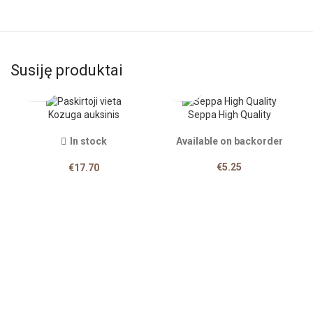
Susiję produktai
Kozuga auksinis
Seppa High Quality
In stock
Available on backorder
€
5.25
€
17.70