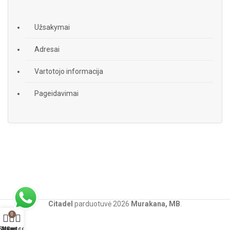
Užsakymai
Adresai
Vartotojo informacija
Pageidavimai
Citadel
parduotuvė
2026
Murakana, MB
.
0
Shop
My account
Cart