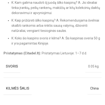
K: Kam galima naudoti šį juodą šilko kaspiną? A: Jis idealiai
tinka įrankių, peilių rankenų, makščių ar kitų kolekcinių daiktų
dekoravimui ir apvyniojimui.
K: Kaip prižiūrėti šilko kaspiną? A: Rekomenduojama švelniai
skalbti rankomis arba rinktis sausą valymą, džiovinti
natūraliai, vengiant tiesioginės saulės.
K: Koks šio kaspino svoris ir kilmė? A: Šis kaspinas sveria 50 g
ir yra pagamintas Kinijoje.
Pristatymas (Citadel.lt):
Pristatymas Lietuvoje: 1–7 d.d.
SVORIS
0.05 kg
KILMĖS ŠALIS
China