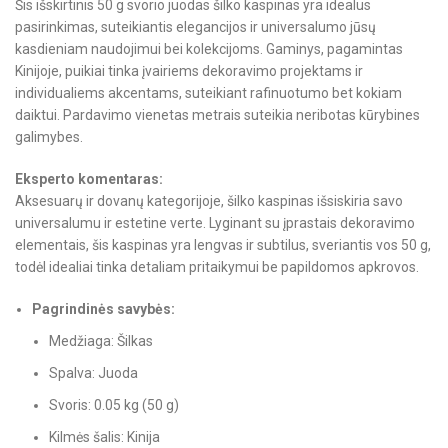
Šis išskirtinis 50 g svorio juodas šilko kaspinas yra idealus
pasirinkimas, suteikiantis elegancijos ir universalumo jūsų
kasdieniam naudojimui bei kolekcijoms. Gaminys, pagamintas
Kinijoje, puikiai tinka įvairiems dekoravimo projektams ir
individualiems akcentams, suteikiant rafinuotumo bet kokiam
daiktui. Pardavimo vienetas metrais suteikia neribotas kūrybines
galimybes.
Eksperto komentaras:
Aksesuarų ir dovanų kategorijoje, šilko kaspinas išsiskiria savo
universalumu ir estetine verte. Lyginant su įprastais dekoravimo
elementais, šis kaspinas yra lengvas ir subtilus, sveriantis vos 50 g,
todėl idealiai tinka detaliam pritaikymui be papildomos apkrovos.
Pagrindinės savybės:
Medžiaga: Šilkas
Spalva: Juoda
Svoris: 0.05 kg (50 g)
Kilmės šalis: Kinija