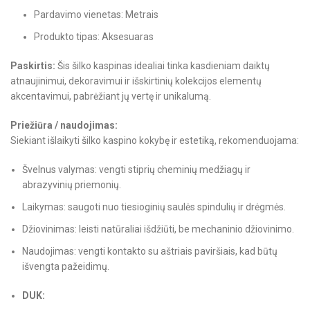
Pardavimo vienetas: Metrais
Produkto tipas: Aksesuaras
Paskirtis:
Šis šilko kaspinas idealiai tinka kasdieniam daiktų
atnaujinimui, dekoravimui ir išskirtinių kolekcijos elementų
akcentavimui, pabrėžiant jų vertę ir unikalumą.
Priežiūra / naudojimas:
Siekiant išlaikyti šilko kaspino kokybę ir estetiką, rekomenduojama:
Švelnus valymas: vengti stiprių cheminių medžiagų ir
abrazyvinių priemonių.
Laikymas: saugoti nuo tiesioginių saulės spindulių ir drėgmės.
Džiovinimas: leisti natūraliai išdžiūti, be mechaninio džiovinimo.
Naudojimas: vengti kontakto su aštriais paviršiais, kad būtų
išvengta pažeidimų.
DUK: