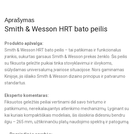
Aprašymas
Smith & Wesson HRT bato peilis
Produkto apžvalga:
Smith & Wesson HRT bato peilis – tai patikimas ir funkcionalus
įrankis, sukurtas garsaus Smith & Wesson prekės ženklo. Šis peilis
su fiksuota geležte puikiai tinka stovyklavimui ir išvykoms,
siūlydamas universalumą įvairiose situacijose. Nors gaminamas
Kinijoje, jis išlaiko Smith & Wesson dizaino principus ir patvarumo
standartus.
Eksperto komentaras:
Fiksuotos geležtės peiliai vertinami dėl savo tvirtumo ir
patikimumo, nereikalaujantys atlenkimo mechanizmų. Lyginant su
kai kuriais kompaktiškais modeliais, šis išsiskiria didesniu bendru
ilgiu – 265 mm, užtikrinančiu platų naudojimo spektrą ir patogumą.