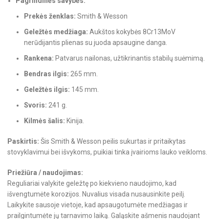
Pagrindinės savybės:
Prekės ženklas:
Smith & Wesson
Geležtės medžiaga:
Aukštos kokybės 8Cr13MoV
nerūdijantis plienas su juoda apsaugine danga.
Rankena:
Patvarus nailonas, užtikrinantis stabilų suėmimą.
Bendras ilgis:
265 mm.
Geležtės ilgis:
145 mm.
Svoris:
241 g.
Kilmės šalis:
Kinija.
Paskirtis:
Šis Smith & Wesson peilis sukurtas ir pritaikytas
stovyklavimui bei išvykoms, puikiai tinka įvairioms lauko veikloms.
Priežiūra / naudojimas:
Reguliariai valykite geležtę po kiekvieno naudojimo, kad
išvengtumėte korozijos. Nuvalius visada nusausinkite peilį.
Laikykite sausoje vietoje, kad apsaugotumėte medžiagas ir
prailgintumėte jų tarnavimo laiką. Galąskite ašmenis naudojant