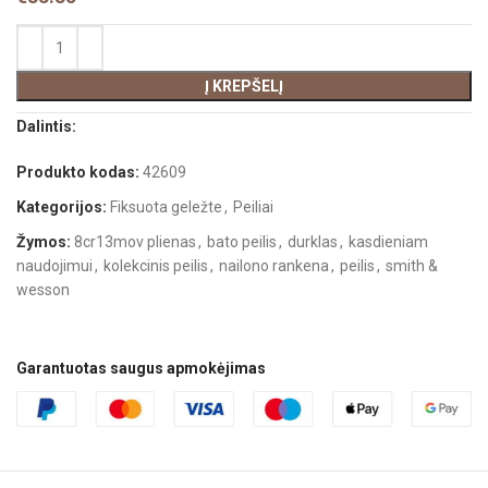
Į KREPŠELĮ
Dalintis:
Produkto kodas:
42609
Kategorijos:
Fiksuota geležte
,
Peiliai
Žymos:
8cr13mov plienas
,
bato peilis
,
durklas
,
kasdieniam
naudojimui
,
kolekcinis peilis
,
nailono rankena
,
peilis
,
smith &
wesson
Garantuotas saugus apmokėjimas