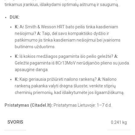
tinkamus įrankius, išlaikydami optimalų aštrumą ir saugumą.
DUK:
K:
Ar Smith & Wesson HRT bato peilis tinka kasdieniam
nešiojimui?
A:
Taip, dėl savo kompaktiško dydžio ir
patikimumo jis tinka kasdieniam nešiojimui bei įvairioms
buitinėms užduotims.
K:
Iš kokios medžiagos pagaminta šio peilio geležtė?
A:
Geležtė pagaminta iš 8Cr13MoV nerūdijančio plieno su juoda
apsaugine danga.
K:
Kaip geriausia prižiūrėti nailono rankeną?
A:
Nailono
rankeną pakanka valyti drėgna šluoste; venkite stiprių
cheminių priemonių, kad išlaikytumėte jos ilgaamžiškumą.
Pristatymas (Citadel.lt):
Pristatymas Lietuvoje: 1–7 d.d.
SVORIS
0.241 kg