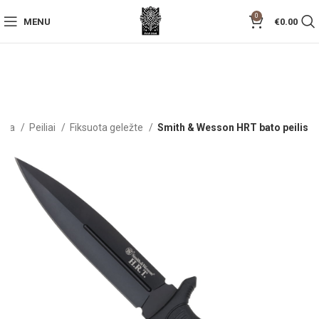
0
MENU
€
0.00
džia
Peiliai
Fiksuota geležte
Smith & Wesson HRT bato peilis