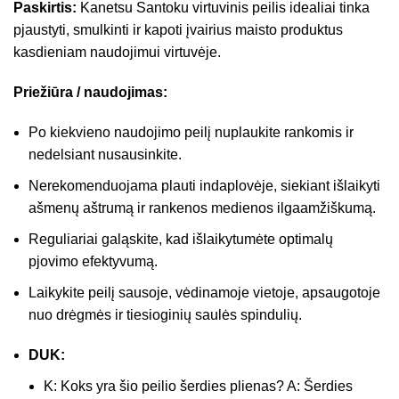
Paskirtis:
Kanetsu Santoku virtuvinis peilis idealiai tinka
pjaustyti, smulkinti ir kapoti įvairius maisto produktus
kasdieniam naudojimui virtuvėje.
Priežiūra / naudojimas:
Po kiekvieno naudojimo peilį nuplaukite rankomis ir
nedelsiant nusausinkite.
Nerekomenduojama plauti indaplovėje, siekiant išlaikyti
ašmenų aštrumą ir rankenos medienos ilgaamžiškumą.
Reguliariai galąskite, kad išlaikytumėte optimalų
pjovimo efektyvumą.
Laikykite peilį sausoje, vėdinamoje vietoje, apsaugotoje
nuo drėgmės ir tiesioginių saulės spindulių.
DUK:
K: Koks yra šio peilio šerdies plienas? A: Šerdies