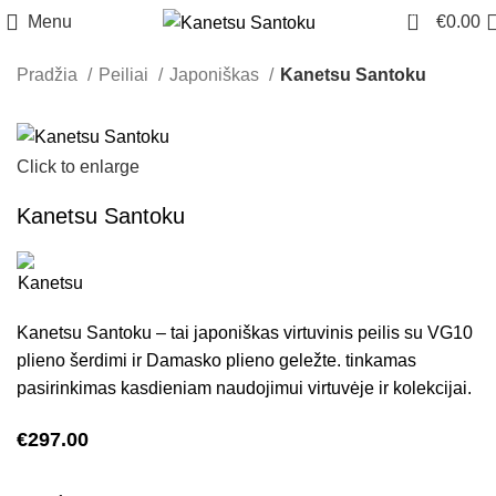
0
Menu
€
0.00
Pradžia
Peiliai
Japoniškas
Kanetsu Santoku
Click to enlarge
Kanetsu Santoku
Kanetsu Santoku – tai japoniškas virtuvinis peilis su VG10
plieno šerdimi ir Damasko plieno geležte. tinkamas
pasirinkimas kasdieniam naudojimui virtuvėje ir kolekcijai.
€
297.00