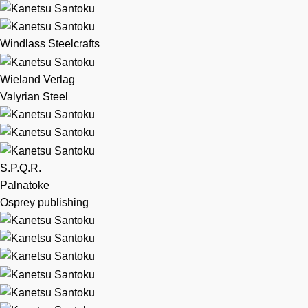
Windlass Steelcrafts
Wieland Verlag
Valyrian Steel
S.P.Q.R.
Palnatoke
Osprey publishing