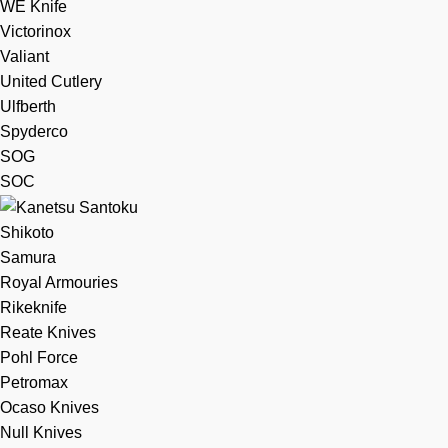
WE Knife
Victorinox
Valiant
United Cutlery
Ulfberth
Spyderco
SOG
SOC
Shikoto
Samura
Royal Armouries
Rikeknife
Reate Knives
Pohl Force
Petromax
Ocaso Knives
Null Knives