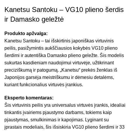
Kanetsu Santoku – VG10 plieno šerdis
ir Damasko geležtė
Produkto apžvalga:
Kanetsu Santoku – tai išskirtinis japoniškas virtuvinis
peilis, pasižymintis aukščiausios kokybės VG10 plieno
šerdimi ir autentiška Damasko plieno geležte. Šis modelis
sukurtas kasdieniam naudojimui virtuvėje, užtikrinant
preciziškumą ir patogumą. „Kanetsu“ prekės ženklas iš
Japonijos garsėja meistriškumu ir dėmesiu detalėms,
kuriant funkcionalius virtuvės įrankius.
Eksperto komentaras:
Šis virtuvinis peilis yra universalus virtuvės įrankis, idealiai
tinkantis įvairiems pjaustymo darbams, tokiems kaip
pjaustymas, smulkinimas ir kapojimas. Lyginant su
įprastais modeliais, šis išsiskiria VG10 plieno šerdimi ir 33