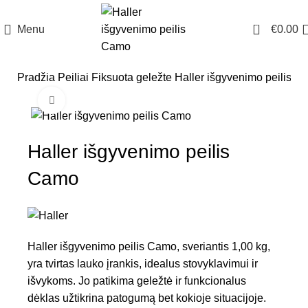
0
Menu
€
0.00
Pradžia
Peiliai
Fiksuota geležte
Haller išgyvenimo peilis 
Click to enlarge
Haller išgyvenimo peilis
Camo
Haller išgyvenimo peilis Camo, sveriantis 1,00 kg,
yra tvirtas lauko įrankis, idealus stovyklavimui ir
išvykoms. Jo patikima geležtė ir funkcionalus
dėklas užtikrina patogumą bet kokioje situacijoje.