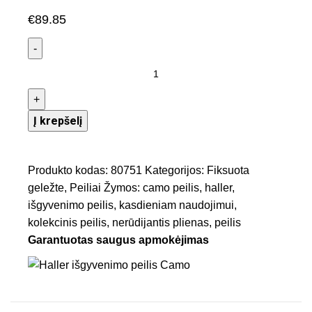
€
89.85
Į krepšelį
Produkto kodas:
80751
Kategorijos:
Fiksuota
geležte
,
Peiliai
Žymos:
camo peilis
,
haller
,
išgyvenimo peilis
,
kasdieniam naudojimui
,
kolekcinis peilis
,
nerūdijantis plienas
,
peilis
Garantuotas saugus apmokėjimas