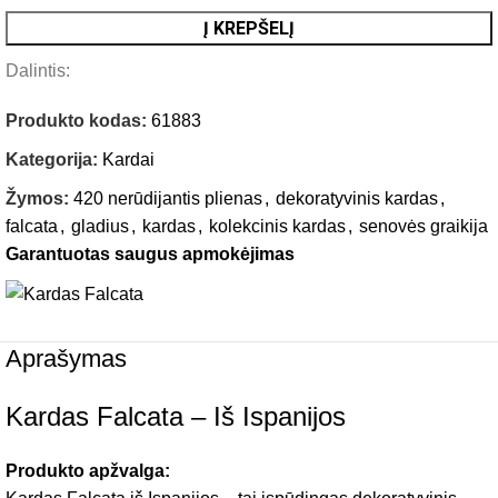
Į KREPŠELĮ
Dalintis:
Produkto kodas:
61883
Kategorija:
Kardai
Žymos:
420 nerūdijantis plienas
,
dekoratyvinis kardas
,
falcata
,
gladius
,
kardas
,
kolekcinis kardas
,
senovės graikija
Garantuotas saugus apmokėjimas
Aprašymas
Kardas Falcata – Iš Ispanijos
Produkto apžvalga: