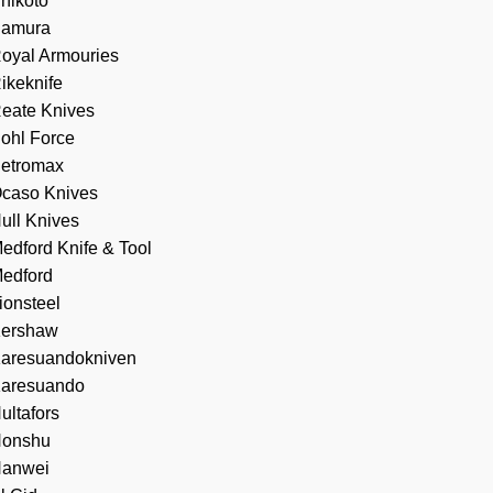
hikoto
amura
oyal Armouries
ikeknife
eate Knives
ohl Force
etromax
caso Knives
ull Knives
edford Knife & Tool
edford
ionsteel
ershaw
aresuandokniven
aresuando
ultafors
onshu
anwei