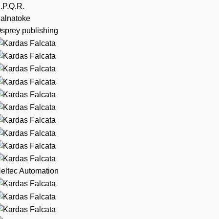
.P.Q.R.
alnatoke
sprey publishing
eltec Automation