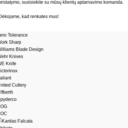
pristatymo, susisiekite su mūsų klientų aptarnavimo komanda.
Dėkojame, kad renkates mus!
ero Tolerance
ork Sharp
illiams Blade Design
ehr Knives
E Knife
ictorinox
aliant
nited Cutlery
lfberth
pyderco
SOG
SOC