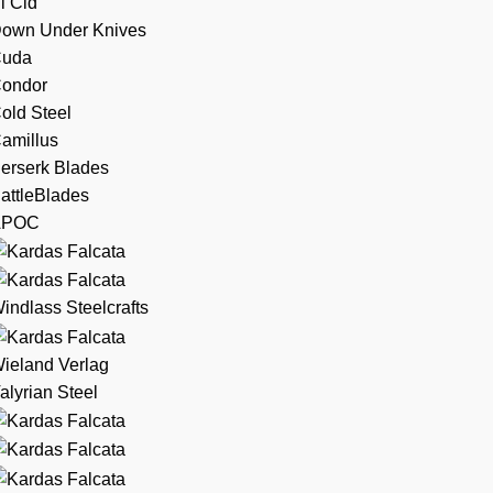
l Cid
own Under Knives
uda
ondor
old Steel
amillus
erserk Blades
attleBlades
APOC
indlass Steelcrafts
ieland Verlag
alyrian Steel