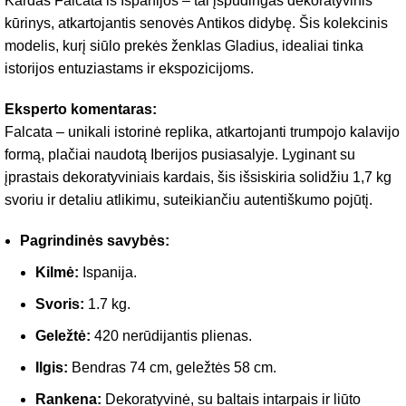
Kardas Falcata iš Ispanijos – tai įspūdingas dekoratyvinis
kūrinys, atkartojantis senovės Antikos didybę. Šis kolekcinis
modelis, kurį siūlo prekės ženklas Gladius, idealiai tinka
istorijos entuziastams ir ekspozicijoms.
Eksperto komentaras:
Falcata – unikali istorinė replika, atkartojanti trumpojo kalavijo
formą, plačiai naudotą Iberijos pusiasalyje. Lyginant su
įprastais dekoratyviniais kardais, šis išsiskiria solidžiu 1,7 kg
svoriu ir detaliu atlikimu, suteikiančiu autentiškumo pojūtį.
Pagrindinės savybės:
Kilmė:
Ispanija.
Svoris:
1.7 kg.
Geležtė:
420 nerūdijantis plienas.
Ilgis:
Bendras 74 cm, geležtės 58 cm.
Rankena:
Dekoratyvinė, su baltais intarpais ir liūto