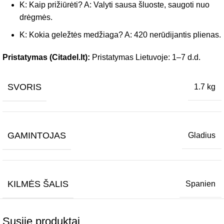
K: Kaip prižiūrėti? A: Valyti sausa šluoste, saugoti nuo
drėgmės.
K: Kokia geležtės medžiaga? A: 420 nerūdijantis plienas.
Pristatymas (Citadel.lt):
Pristatymas Lietuvoje: 1–7 d.d.
SVORIS
1.7 kg
GAMINTOJAS
Gladius
KILMĖS ŠALIS
Spanien
Susiję produktai