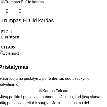
Trumpas El Cid kardas
El Cid
In stock
€
119.85
Pristatymas
Garantuojame pristatymą per
5 dienas
nuo užsakymo
patvirtinimo.
Mūsų patikimi pristatymo partneriai užtikrina, kad jūsų siunta
būtų pristatyta greitai ir saugiai. Jei turite klausimų dėl