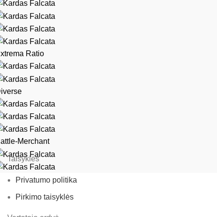
xtrema Ratio
iverse
attle-Merchant
Taisyklės
Privatumo politika
Pirkimo taisyklės