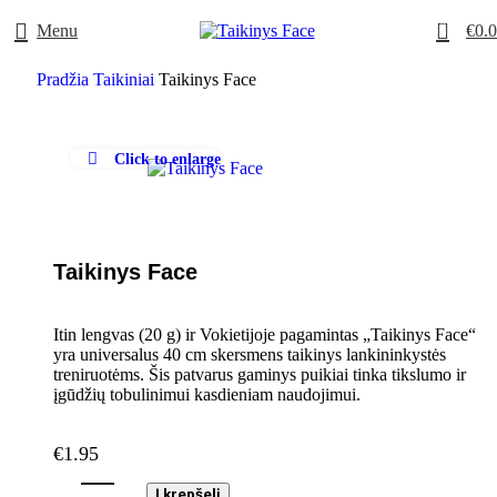
0
Menu
€
0.
Pradžia
Taikiniai
Taikinys Face
Click to enlarge
Taikinys Face
Itin lengvas (20 g) ir Vokietijoje pagamintas „Taikinys Face“
yra universalus 40 cm skersmens taikinys lankininkystės
treniruotėms. Šis patvarus gaminys puikiai tinka tikslumo ir
įgūdžių tobulinimui kasdieniam naudojimui.
€
1.95
Į krepšelį