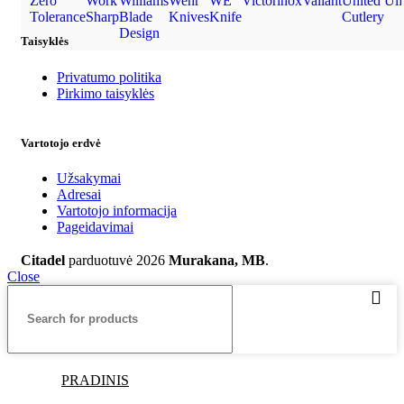
Zero
Work
Williams
Wehr
WE
Victorinox
Valiant
United
Ulf
Tolerance
Sharp
Blade
Knives
Knife
Cutlery
Design
Taisyklės
Privatumo politika
Pirkimo taisyklės
Vartotojo erdvė
Užsakymai
Adresai
Vartotojo informacija
Pageidavimai
Citadel
parduotuvė
2026
Murakana, MB
.
Close
PRADINIS