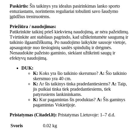
Paskirtis:
Šis taikinys yra idealus pasirinkimas lanko sporto
entuziastams, norintiems reguliariai tobulinti savo šaudymo
įgūdžius treniruotėms.
Priežiūra / naudojimas:
Patikrinkite taikinį prieš kiekvieną naudojimą, ar nėra pažeidimų.
Tvirtinkite ant stabilaus pagrindo, kad užtikrintumėte saugumą ir
taikinio ilgaamžiškumą. Po naudojimo laikykite sausoje vietoje,
apsaugotoje nuo tiesioginių saulės spindulių ir drėgmės.
Nenaudokite pažeisto gaminio, siekiant užtikrinti saugų ir
efektyvų naudojimą.
DUK:
K:
Koks yra šio taikinio skersmuo?
A:
Šio taikinio
skersmuo yra 40 cm.
K:
Ar šis taikinys tinka pradedantiesiems?
A:
Taip,
jis puikiai tinka tiek pradedantiesiems, tiek
patyrusiems lankininkams.
K:
Kur pagamintas šis produktas?
A:
Šis gaminys
pagamintas Vokietijoje.
Pristatymas (Citadel.lt):
Pristatymas Lietuvoje: 1–7 d.d.
Svoris
0.02 kg