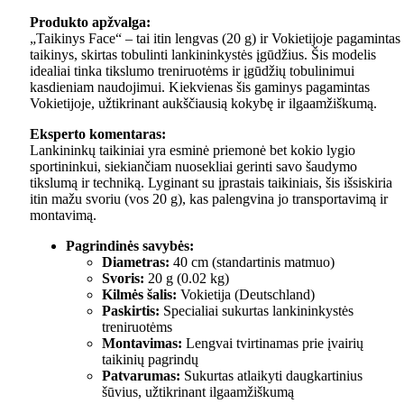
Produkto apžvalga:
„Taikinys Face“ – tai itin lengvas (20 g) ir Vokietijoje pagamintas
taikinys, skirtas tobulinti lankininkystės įgūdžius. Šis modelis
idealiai tinka tikslumo treniruotėms ir įgūdžių tobulinimui
kasdieniam naudojimui. Kiekvienas šis gaminys pagamintas
Vokietijoje, užtikrinant aukščiausią kokybę ir ilgaamžiškumą.
Eksperto komentaras:
Lankininkų taikiniai yra esminė priemonė bet kokio lygio
sportininkui, siekiančiam nuosekliai gerinti savo šaudymo
tikslumą ir techniką. Lyginant su įprastais taikiniais, šis išsiskiria
itin mažu svoriu (vos 20 g), kas palengvina jo transportavimą ir
montavimą.
Pagrindinės savybės:
Diametras:
40 cm (standartinis matmuo)
Svoris:
20 g (0.02 kg)
Kilmės šalis:
Vokietija (Deutschland)
Paskirtis:
Specialiai sukurtas lankininkystės
treniruotėms
Montavimas:
Lengvai tvirtinamas prie įvairių
taikinių pagrindų
Patvarumas:
Sukurtas atlaikyti daugkartinius
šūvius, užtikrinant ilgaamžiškumą