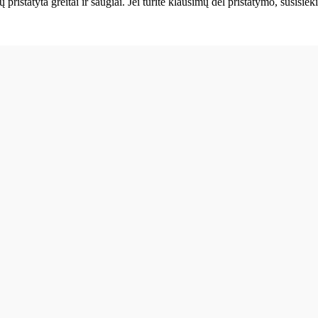
ų pristatyta greitai ir saugiai. Jei turite klausimų dėl pristatymo, susis