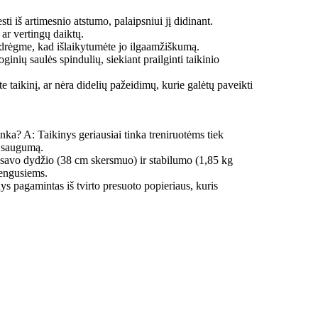
iš artimesnio atstumo, palaipsniui jį didinant.
ar vertingų daiktų.
 drėgme, kad išlaikytumėte jo ilgaamžiškumą.
ginių saulės spindulių, siekiant prailginti taikinio
 taikinį, ar nėra didelių pažeidimų, kurie galėtų paveikti
a? A: Taikinys geriausiai tinka treniruotėms tiek
ą saugumą.
l savo dydžio (38 cm skersmuo) ir stabilumo (1,85 kg
ažengusiems.
s pagamintas iš tvirto presuoto popieriaus, kuris