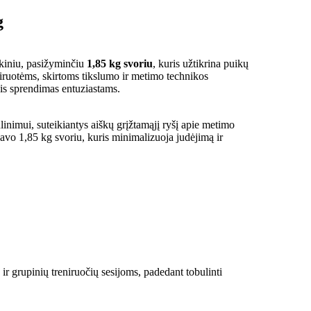
g
kiniu, pasižyminčiu
1,85 kg svoriu
, kuris užtikrina puikų
niruotėms, skirtoms tikslumo ir metimo technikos
žis sprendimas entuziastams.
linimui, suteikiantys aiškų grįžtamąjį ryšį apie metimo
 savo 1,85 kg svoriu, kuris minimalizuoja judėjimą ir
 ir grupinių treniruočių sesijoms, padedant tobulinti