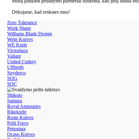
Mūsų patikimi pristatymo partneriai užtikrina, kad jūsų siunta būt
Dėkojame, kad renkates mus!
Zero Tolerance
Work Sharp
Williams Blade Design
Wehr Knives
WE Knife
Victorinox
Valiant
United Cutlery
Ulfberth
Spyderco
SOG
SOC
Shikoto
Samura
Royal Armouries
Rikeknife
Reate Knives
Pohl Force
Petromax
Ocaso Knives