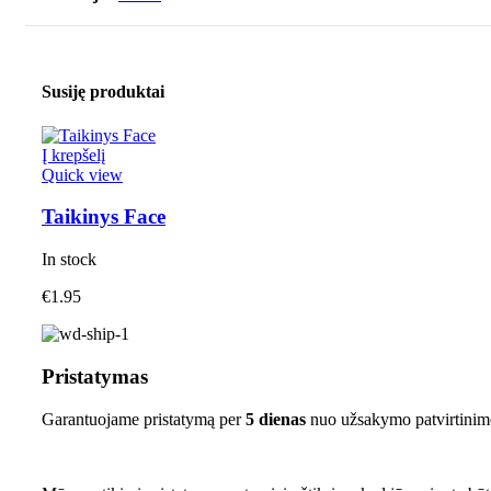
Susiję produktai
Į krepšelį
Quick view
Taikinys Face
In stock
€
1.95
Pristatymas
Garantuojame pristatymą per
5 dienas
nuo užsakymo patvirtinim