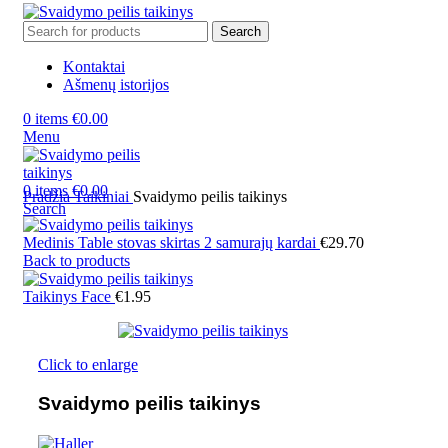
Search
Kontaktai
Ašmenų istorijos
0
items
€
0.00
Menu
0
items
€
0.00
Pradžia
Taikiniai
Svaidymo peilis taikinys
Search
Medinis Table stovas skirtas 2 samurajų kardai
€
29.70
Back to products
Taikinys Face
€
1.95
Click to enlarge
Svaidymo peilis taikinys