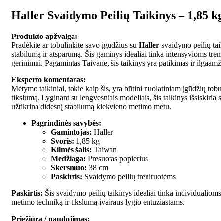
Haller Svaidymo Peilių Taikinys – 1,85 k
Produkto apžvalga:
Pradėkite ar tobulinkite savo įgūdžius su
Haller
svaidymo peilių tai
stabilumą ir atsparumą. Šis gaminys idealiai tinka intensyvioms tre
gerinimui. Pagamintas Taivane, šis taikinys yra patikimas ir ilgaam
Eksperto komentaras:
Mėtymo taikiniai, tokie kaip šis, yra būtini nuolatiniam įgūdžių tobu
tikslumą. Lyginant su lengvesniais modeliais, šis taikinys išsiskiria
užtikrina didesnį stabilumą kiekvieno metimo metu.
Pagrindinės savybės:
Gamintojas:
Haller
Svoris:
1,85 kg
Kilmės šalis:
Taiwan
Medžiaga:
Presuotas popierius
Skersmuo:
38 cm
Paskirtis:
Svaidymo peilių treniruotėms
Paskirtis:
Šis svaidymo peilių taikinys idealiai tinka individualioms
metimo techniką ir tikslumą įvairaus lygio entuziastams.
Priežiūra / naudojimas: