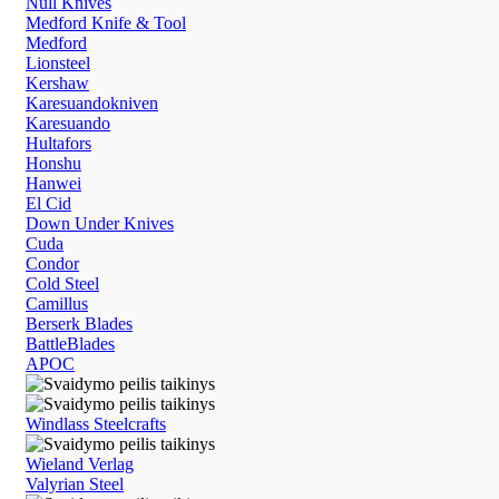
Null Knives
Medford Knife & Tool
Medford
Lionsteel
Kershaw
Karesuandokniven
Karesuando
Hultafors
Honshu
Hanwei
El Cid
Down Under Knives
Cuda
Condor
Cold Steel
Camillus
Berserk Blades
BattleBlades
APOC
Windlass Steelcrafts
Wieland Verlag
Valyrian Steel