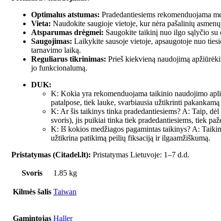
Optimalus atstumas:
Pradedantiesiems rekomenduojama mesti 
Vieta:
Naudokite saugioje vietoje, kur nėra pašalinių asmenų 
Atsparumas drėgmei:
Saugokite taikinį nuo ilgo sąlyčio su
Saugojimas:
Laikykite sausoje vietoje, apsaugotoje nuo tiesio
tarnavimo laiką.
Reguliarus tikrinimas:
Prieš kiekvieną naudojimą apžiūrėkite
jo funkcionalumą.
DUK:
K: Kokia yra rekomenduojama taikinio naudojimo aplink
patalpose, tiek lauke, svarbiausia užtikrinti pakankam
K: Ar šis taikinys tinka pradedantiesiems? A: Taip, dė
svoris), jis puikiai tinka tiek pradedantiesiems, tiek p
K: Iš kokios medžiagos pagamintas taikinys? A: Taikiny
užtikrina patikimą peilių fiksaciją ir ilgaamžiškumą.
Pristatymas (Citadel.lt):
Pristatymas Lietuvoje: 1–7 d.d.
Svoris
1.85 kg
Kilmės šalis
Taiwan
Gamintojas
Haller