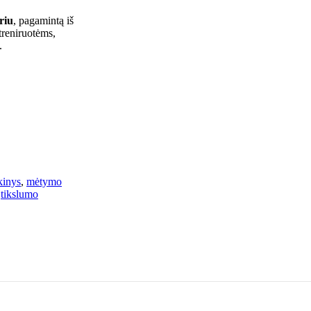
riu
, pagamintą iš
treniruotėms,
.
kinys
,
mėtymo
tikslumo