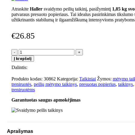
Atraskite
Haller
svaidymo peilių taikinį, pasižymintį
1,85 kg svo
patvaraus presuoto popieriaus. Tai idealus pasirinkimas tikslumo 
užtikrinantis stabilumą ir ilgaamžiškumą intensyvioms pratyboms
€
26.85
produkto
kiekis:
Į krepšelį
Svaidymo
Dalintis:
peilis
taikinys
Produkto kodas:
30862
Kategorija:
Taikiniai
Žymos:
mėtymo tai
treniruotės
,
peilių mėtymo taikinys
,
presuotas popierius
,
taikinys
,
treniruotėms
Garantuotas saugus apmokėjimas
Aprašymas