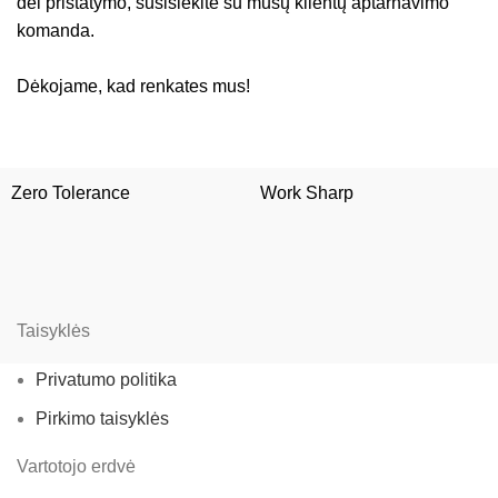
dėl pristatymo, susisiekite su mūsų klientų aptarnavimo
komanda.
Dėkojame, kad renkates mus!
Zero Tolerance
Work Sharp
Taisyklės
Privatumo politika
Pirkimo taisyklės
Vartotojo erdvė