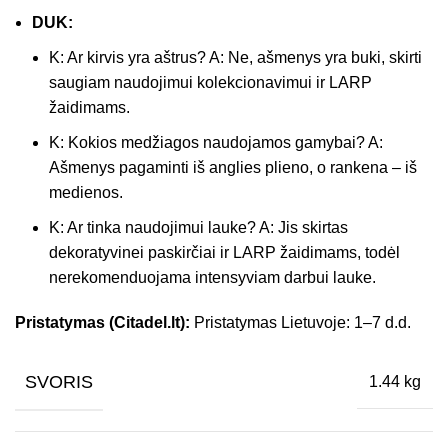
DUK:
K: Ar kirvis yra aštrus? A: Ne, ašmenys yra buki, skirti
saugiam naudojimui kolekcionavimui ir LARP
žaidimams.
K: Kokios medžiagos naudojamos gamybai? A:
Ašmenys pagaminti iš anglies plieno, o rankena – iš
medienos.
K: Ar tinka naudojimui lauke? A: Jis skirtas
dekoratyvinei paskirčiai ir LARP žaidimams, todėl
nerekomenduojama intensyviam darbui lauke.
Pristatymas (Citadel.lt):
Pristatymas Lietuvoje: 1–7 d.d.
SVORIS
1.44 kg