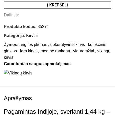
Į KREPŠELĮ
Dalintis:
Produkto kodas:
85271
Kategorija:
Kirviai
Žymos:
anglies plienas
,
dekoratyvinis kirvis
,
kolekcinis
ginklas
,
larp kirvis
,
medinė rankena
,
viduramžiai
,
vikingų
kirvis
Garantuotas saugus apmokėjimas
Aprašymas
Pagamintas Indijoje, sverianti 1,44 kg –