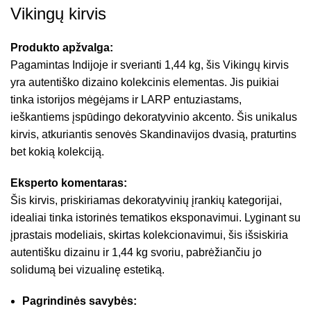
Vikingų kirvis
Produkto apžvalga:
Pagamintas Indijoje ir sverianti 1,44 kg, šis Vikingų kirvis
yra autentiško dizaino kolekcinis elementas. Jis puikiai
tinka istorijos mėgėjams ir LARP entuziastams,
ieškantiems įspūdingo dekoratyvinio akcento. Šis unikalus
kirvis, atkuriantis senovės Skandinavijos dvasią, praturtins
bet kokią kolekciją.
Eksperto komentaras:
Šis kirvis, priskiriamas dekoratyvinių įrankių kategorijai,
idealiai tinka istorinės tematikos eksponavimui. Lyginant su
įprastais modeliais, skirtas kolekcionavimui, šis išsiskiria
autentišku dizainu ir 1,44 kg svoriu, pabrėžiančiu jo
solidumą bei vizualinę estetiką.
Pagrindinės savybės: