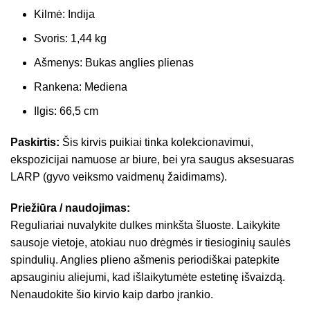
Kilmė: Indija
Svoris: 1,44 kg
Ašmenys: Bukas anglies plienas
Rankena: Mediena
Ilgis: 66,5 cm
Paskirtis:
Šis kirvis puikiai tinka kolekcionavimui,
ekspozicijai namuose ar biure, bei yra saugus aksesuaras
LARP (gyvo veiksmo vaidmenų žaidimams).
Priežiūra / naudojimas:
Reguliariai nuvalykite dulkes minkšta šluoste. Laikykite
sausoje vietoje, atokiau nuo drėgmės ir tiesioginių saulės
spindulių. Anglies plieno ašmenis periodiškai patepkite
apsauginiu aliejumi, kad išlaikytumėte estetinę išvaizdą.
Nenaudokite šio kirvio kaip darbo įrankio.