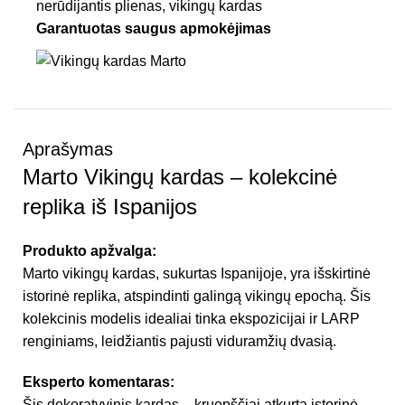
nerūdijantis plienas
,
vikingų kardas
Garantuotas saugus apmokėjimas
Aprašymas
Marto Vikingų kardas – kolekcinė
replika iš Ispanijos
Produkto apžvalga:
Marto vikingų kardas, sukurtas Ispanijoje, yra išskirtinė
istorinė replika, atspindinti galingą vikingų epochą. Šis
kolekcinis modelis idealiai tinka ekspozicijai ir LARP
renginiams, leidžiantis pajusti viduramžių dvasią.
Eksperto komentaras:
Šis dekoratyvinis kardas – kruopščiai atkurta istorinė