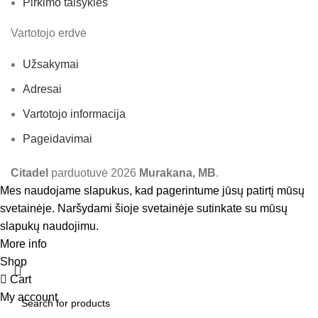
Pirkimo taisyklės
Vartotojo erdvė
Užsakymai
Adresai
Vartotojo informacija
Pageidavimai
Citadel
parduotuvė
2026
Murakana, MB
.
Mes naudojame slapukus, kad pagerintume jūsų patirtį mūsų
svetainėje. Naršydami šioje svetainėje sutinkate su mūsų
slapukų naudojimu.
More info
Accept
Shop
Cart
My account