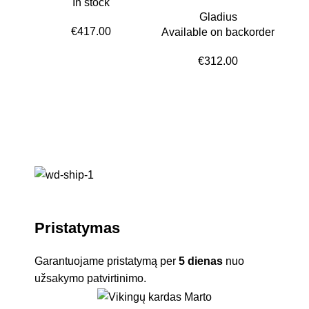
In stock
Gladius
€
417.00
Available on backorder
€
312.00
Avai
Pristatymas
Garantuojame pristatymą per
5 dienas
nuo
užsakymo patvirtinimo.