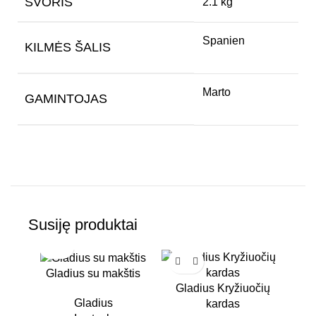
SVORIS
2.1 kg
Spanien
KILMĖS ŠALIS
Marto
GAMINTOJAS
Susiję produktai
Gladius su makštis
Gladius Kryžiuočių
Gladius
kardas