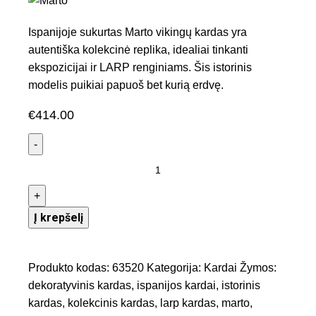
Ispanijoje sukurtas Marto vikingų kardas yra
autentiška kolekcinė replika, idealiai tinkanti
ekspozicijai ir LARP renginiams. Šis istorinis
modelis puikiai papuoš bet kurią erdvę.
€
414.00
Į krepšelį
Produkto kodas:
63520
Kategorija:
Kardai
Žymos:
dekoratyvinis kardas
,
ispanijos kardai
,
istorinis
kardas
,
kolekcinis kardas
,
larp kardas
,
marto
,