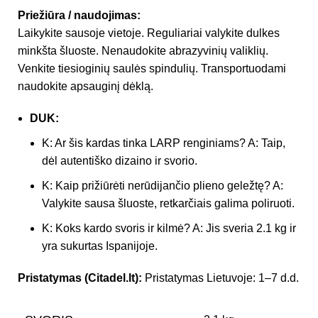
Priežiūra / naudojimas:
Laikykite sausoje vietoje. Reguliariai valykite dulkes
minkšta šluoste. Nenaudokite abrazyvinių valiklių.
Venkite tiesioginių saulės spindulių. Transportuodami
naudokite apsauginį dėklą.
DUK:
K: Ar šis kardas tinka LARP renginiams? A: Taip,
dėl autentiško dizaino ir svorio.
K: Kaip prižiūrėti nerūdijančio plieno geležtę? A:
Valykite sausa šluoste, retkarčiais galima poliruoti.
K: Koks kardo svoris ir kilmė? A: Jis sveria 2.1 kg ir
yra sukurtas Ispanijoje.
Pristatymas (Citadel.lt):
Pristatymas Lietuvoje: 1–7 d.d.