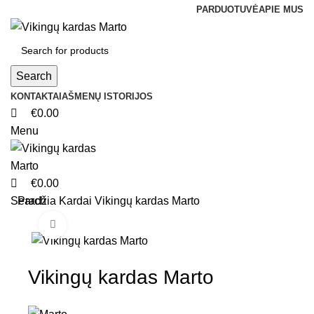
0
0
0
PARDUOTUVĖ
APIE MUS
Search
KONTAKTAI
AŠMENŲ ISTORIJOS
€
0.00
Menu
€
0.00
Search
Pradžia
Kardai
Vikingų kardas Marto
Click to enlarge
Vikingų kardas Marto