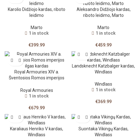
Karolio Didžiojo kardas, riboto
Aleksandro Didžiojo kardas,
leidimo
riboto leidimo, Marto
Marto
Marto
1 in stock
1 in stock
€
399.99
€
459.99
Landsknecht Katzbalger kardas,
Royal Armouries XIV a.
Windlass
Šventosios Romos imperijos
ilgas kardas
Windlass
1 in stock
Royal Armouries
1 in stock
€
369.99
€
679.99
Karaliaus Henriko V kardas,
Suontaka Vikingų Kardas,
Windlass
Windlass