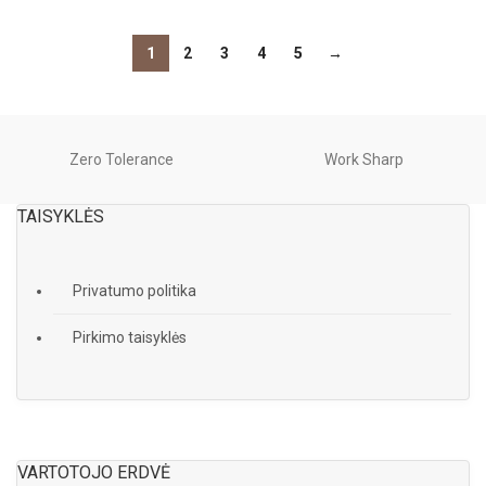
1
2
3
4
5
→
Zero Tolerance
Work Sharp
TAISYKLĖS
Privatumo politika
Pirkimo taisyklės
VARTOTOJO ERDVĖ