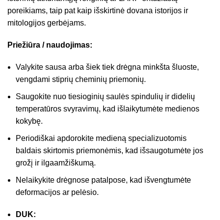
poreikiams, taip pat kaip išskirtinė dovana istorijos ir
mitologijos gerbėjams.
Priežiūra / naudojimas:
Valykite sausa arba šiek tiek drėgna minkšta šluoste,
vengdami stiprių cheminių priemonių.
Saugokite nuo tiesioginių saulės spindulių ir didelių
temperatūros svyravimų, kad išlaikytumėte medienos
kokybę.
Periodiškai apdorokite medieną specializuotomis
baldais skirtomis priemonėmis, kad išsaugotumėte jos
grožį ir ilgaamžiškumą.
Nelaikykite drėgnose patalpose, kad išvengtumėte
deformacijos ar pelėsio.
DUK: