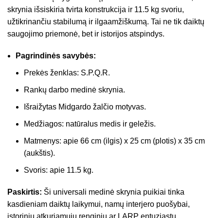
skrynia išsiskiria tvirta konstrukcija ir 11.5 kg svoriu,
užtikrinančiu stabilumą ir ilgaamžiškumą. Tai ne tik daiktų
saugojimo priemonė, bet ir istorijos atspindys.
Pagrindinės savybės:
Prekės ženklas: S.P.Q.R.
Rankų darbo medinė skrynia.
Išraižytas Midgardo žalčio motyvas.
Medžiagos: natūralus medis ir geležis.
Matmenys: apie 66 cm (ilgis) x 25 cm (plotis) x 35 cm
(aukštis).
Svoris: apie 11.5 kg.
Paskirtis:
Ši universali medinė skrynia puikiai tinka
kasdieniam daiktų laikymui, namų interjero puošybai,
istorinių atkuriamųjų renginių ar LARP entuziastų