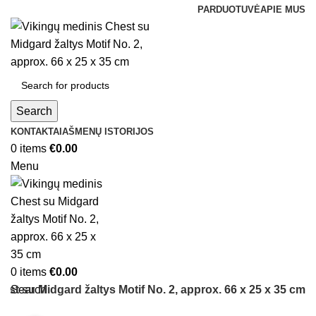
PARDUOTUVĖ
APIE MUS
Search
KONTAKTAI
AŠMENŲ ISTORIJOS
0
items
€
0.00
Menu
0
items
€
0.00
est su Midgard žaltys Motif No. 2, approx. 66 x 25 x 35 cm
Search