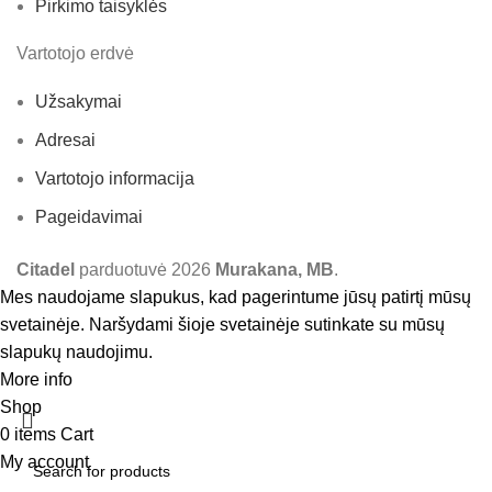
Pirkimo taisyklės
Vartotojo erdvė
Užsakymai
Adresai
Vartotojo informacija
Pageidavimai
Citadel
parduotuvė
2026
Murakana, MB
.
Mes naudojame slapukus, kad pagerintume jūsų patirtį mūsų
svetainėje. Naršydami šioje svetainėje sutinkate su mūsų
slapukų naudojimu.
More info
Accept
Shop
0
items
Cart
My account