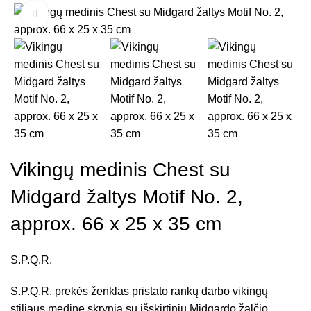
Click to enlarge
Vikingų medinis Chest su
Midgard žaltys Motif No. 2,
approx. 66 x 25 x 35 cm
S.P.Q.R.
S.P.Q.R. prekės ženklas pristato rankų darbo vikingų
stiliaus medinę skrynią su išskirtiniu Midgardo žalčio