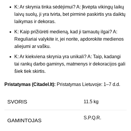
K: Ar skrynia tinka sėdėjimui? A: Įkvėpta vikingų laikų
laivų suolų, ji yra tvirta, bet pirminė paskirtis yra daiktų
laikymas ir dekoras.
K: Kaip prižiūrėti medieną, kad ji tarnautų ilgai? A:
Reguliariai valykite ir, jei norite, apdorokite medienos
aliejumi ar vašku.
K: Ar kiekviena skrynia yra unikali? A: Taip, kadangi
tai rankų darbo gaminys, matmenys ir dekoracijos gali
šiek tiek skirtis.
Pristatymas (Citadel.lt):
Pristatymas Lietuvoje: 1–7 d.d.
SVORIS
11.5 kg
S.P.Q.R.
GAMINTOJAS