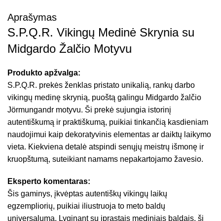
Aprašymas
S.P.Q.R. Vikingų Medinė Skrynia su
Midgardo Žalčio Motyvu
Produkto apžvalga:
S.P.Q.R. prekės ženklas pristato unikalią, rankų darbo
vikingų medinę skrynią, puoštą galingu Midgardo žalčio
Jörmungandr motyvu. Ši prekė sujungia istorinį
autentiškumą ir praktiškumą, puikiai tinkančią kasdieniam
naudojimui kaip dekoratyvinis elementas ar daiktų laikymo
vieta. Kiekviena detalė atspindi senųjų meistrų išmonę ir
kruopštumą, suteikiant namams nepakartojamo žavesio.
Eksperto komentaras:
Šis gaminys, įkvėptas autentiškų vikingų laikų
egzempliorių, puikiai iliustruoja to meto baldų
universalumą. Lyginant su įprastais mediniais baldais, ši