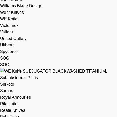
Williams Blade Design
Wehr Knives
WE Knife
Victorinox
Valiant
United Cutlery
Ulfberth
Spyderco
SOG
SOC
Shikoto
Samura
Royal Armouries
Rikeknife
Reate Knives
Pohl Force