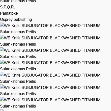
S.P.Q.R.
Palnatoke
Osprey publishing