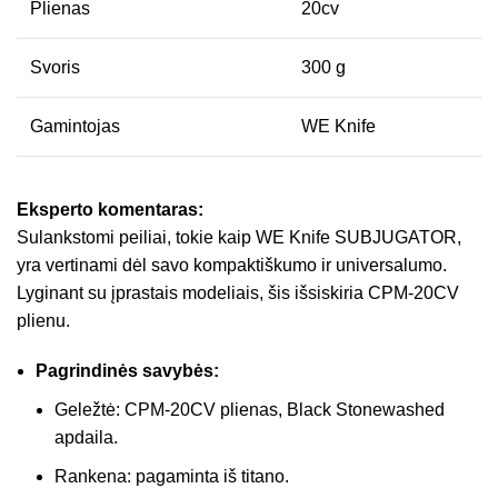
Plienas
20cv
Svoris
300 g
Gamintojas
WE Knife
Eksperto komentaras:
Sulankstomi peiliai, tokie kaip WE Knife SUBJUGATOR,
yra vertinami dėl savo kompaktiškumo ir universalumo.
Lyginant su įprastais modeliais, šis išsiskiria CPM-20CV
plienu.
Pagrindinės savybės:
Geležtė: CPM-20CV plienas, Black Stonewashed
apdaila.
Rankena: pagaminta iš titano.