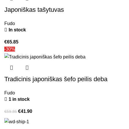
Japoniškas tašytuvas
Fudo
In stock
€
65.85
-30%
Tradicinis japoniškas šefo peilis deba
Fudo
1 in stock
€
41.90
€
59.85