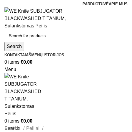
PARDUOTUVĖ
APIE MUS
Search
KONTAKTAI
AŠMENŲ ISTORIJOS
0
items
€
0.00
Menu
0
items
€
0.00
Search
Pradžia
Peiliai