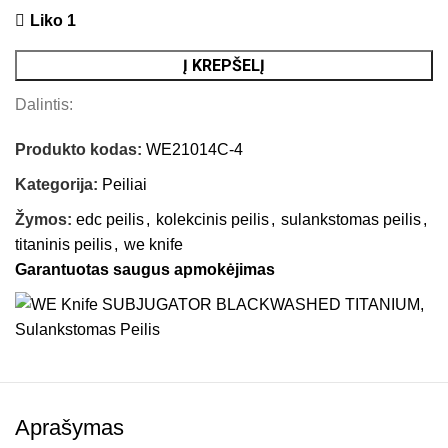
Liko 1
Į KREPŠELĮ
Dalintis:
Produkto kodas:
WE21014C-4
Kategorija:
Peiliai
Žymos:
edc peilis
,
kolekcinis peilis
,
sulankstomas peilis
,
titaninis peilis
,
we knife
Garantuotas saugus apmokėjimas
Aprašymas