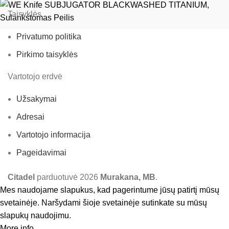
Taisyklės
Privatumo politika
Pirkimo taisyklės
Vartotojo erdvė
Užsakymai
Adresai
Vartotojo informacija
Pageidavimai
Citadel
parduotuvė
2026
Murakana, MB
.
Mes naudojame slapukus, kad pagerintume jūsų patirtį mūsų
svetainėje. Naršydami šioje svetainėje sutinkate su mūsų
slapukų naudojimu.
More info
Accept