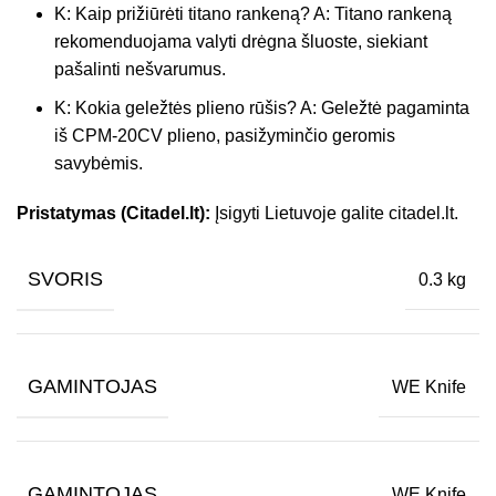
K: Kaip prižiūrėti titano rankeną? A: Titano rankeną
rekomenduojama valyti drėgna šluoste, siekiant
pašalinti nešvarumus.
K: Kokia geležtės plieno rūšis? A: Geležtė pagaminta
iš CPM-20CV plieno, pasižyminčio geromis
savybėmis.
Pristatymas (Citadel.lt):
Įsigyti Lietuvoje galite citadel.lt.
SVORIS
0.3 kg
GAMINTOJAS
WE Knife
GAMINTOJAS
WE Knife