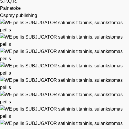
S.P.Q.R.
Palnatoke
Osprey publishing