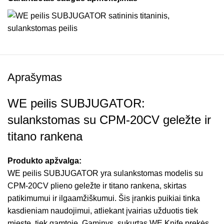
Aprašymas
WE peilis SUBJUGATOR:
sulankstomas su CPM-20CV geležte ir
titano rankena
Produkto apžvalga:
WE peilis SUBJUGATOR yra sulankstomas modelis su
CPM-20CV plieno geležte ir titano rankena, skirtas
patikimumui ir ilgaamžiškumui. Šis įrankis puikiai tinka
kasdieniam naudojimui, atliekant įvairias užduotis tiek
mieste, tiek gamtoje. Gaminys, sukurtas WE Knife prekės