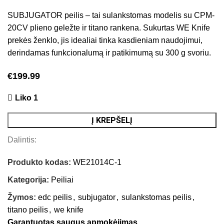
SUBJUGATOR peilis – tai sulankstomas modelis su CPM-
20CV plieno geležte ir titano rankena. Sukurtas WE Knife
prekės ženklo, jis idealiai tinka kasdieniam naudojimui,
derindamas funkcionalumą ir patikimumą su 300 g svoriu.
€
199.99
Liko 1
Į KREPŠELĮ
Dalintis:
Produkto kodas:
WE21014C-1
Kategorija:
Peiliai
Žymos:
edc peilis
,
subjugator
,
sulankstomas peilis
,
titano peilis
,
we knife
Garantuotas saugus apmokėjimas