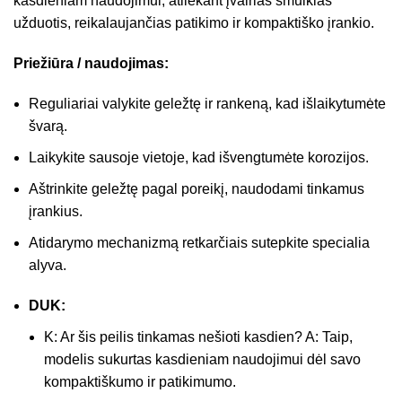
kasdieniam naudojimui, atliekant įvairias smulkias
užduotis, reikalaujančias patikimo ir kompaktiško įrankio.
Priežiūra / naudojimas:
Reguliariai valykite geležtę ir rankeną, kad išlaikytumėte
švarą.
Laikykite sausoje vietoje, kad išvengtumėte korozijos.
Aštrinkite geležtę pagal poreikį, naudodami tinkamus
įrankius.
Atidarymo mechanizmą retkarčiais sutepkite specialia
alyva.
DUK:
K: Ar šis peilis tinkamas nešioti kasdien? A: Taip,
modelis sukurtas kasdieniam naudojimui dėl savo
kompaktiškumo ir patikimumo.