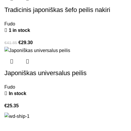
Tradicinis japoniškas šefo peilis nakiri
Fudo
1 in stock
€
29.30
€
41.85
Japoniškas universalus peilis
Fudo
In stock
€
25.35