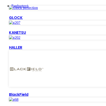
Parduotuvė
GLOCK
KANETSU
HALLER
BlackField