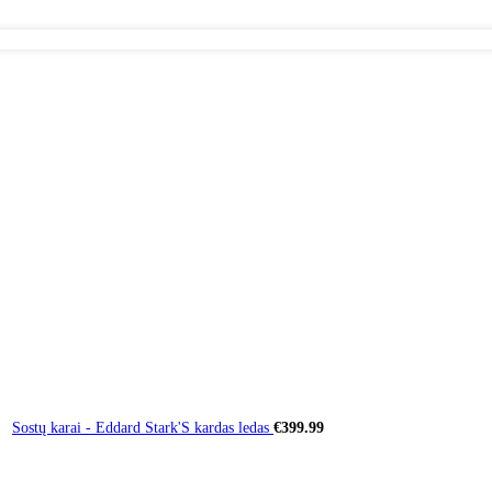
Sostų karai - Eddard Stark'S kardas ledas
€
399.99