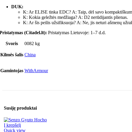
DUK:
K: Ar ELISE tinka EDC? A: Taip, dėl savo kompaktiškumo
K: Kokia geležtės medžiaga? A: D2 nerūdijantis plienas.
K: Ar šis peilis užsifiksuoja? A: Ne, jis neturi ašmenų užra
Pristatymas (Citadel.lt):
Pristatymas Lietuvoje: 1–7 d.d.
Svoris
0082 kg
Kilmės šalis
China
Gamintojas
WithArmour
Susiję produktai
Į krepšelį
Quick view