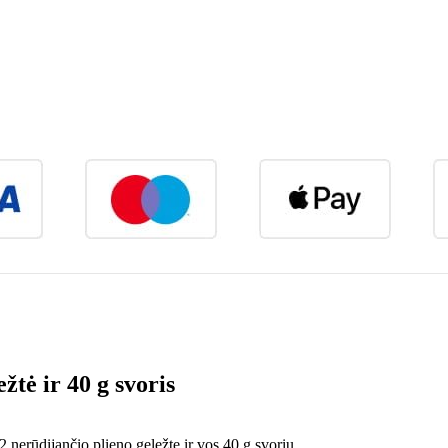
ė ir 40 g svoris
erūdijančio plieno geležte ir vos 40 g svoriu.