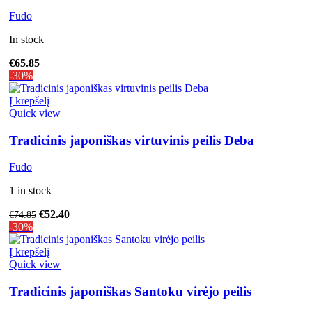
Fudo
In stock
€
65.85
-30%
Į krepšelį
Quick view
Tradicinis japoniškas virtuvinis peilis Deba
Fudo
1 in stock
€
52.40
€
74.85
-30%
Į krepšelį
Quick view
Tradicinis japoniškas Santoku virėjo peilis