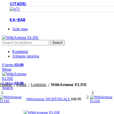
CITADEL
KA-BAR
Apie mus
Search
Kontaktai
Ašmenų istorijos
0
items
€
0.00
Menu
0
items
€
0.00
Pradžia
Peiliai
Lenktinis
WithArmour ELISE
Search
WithArmour NIGHTINGALE
€
42.95