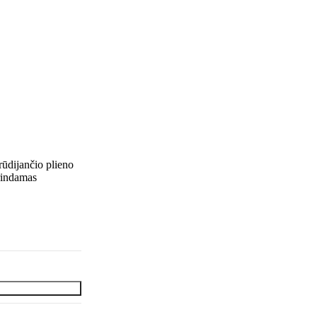
ūdijančio plieno
krindamas