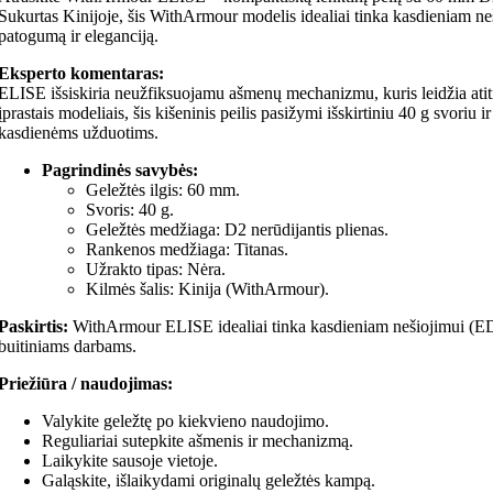
Sukurtas Kinijoje, šis WithArmour modelis idealiai tinka kasdieniam n
patogumą ir eleganciją.
Eksperto komentaras:
ELISE išsiskiria neužfiksuojamu ašmenų mechanizmu, kuris leidžia atiti
įprastais modeliais, šis kišeninis peilis pasižymi išskirtiniu 40 g svoriu 
kasdienėms užduotims.
Pagrindinės savybės:
Geležtės ilgis: 60 mm.
Svoris: 40 g.
Geležtės medžiaga: D2 nerūdijantis plienas.
Rankenos medžiaga: Titanas.
Užrakto tipas: Nėra.
Kilmės šalis: Kinija (WithArmour).
Paskirtis:
WithArmour ELISE idealiai tinka kasdieniam nešiojimui (EDC
buitiniams darbams.
Priežiūra / naudojimas:
Valykite geležtę po kiekvieno naudojimo.
Reguliariai sutepkite ašmenis ir mechanizmą.
Laikykite sausoje vietoje.
Galąskite, išlaikydami originalų geležtės kampą.