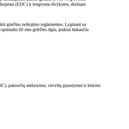
ešiojimui (EDC) ir lengvoms išvykoms, derinant
kti griežtus nešiojimo reglamentus. Lyginant su
ir optimaliu 60 mm geležtės ilgiu, puikiai tinkančiu
), pakuočių atidarymui, virvelių pjaustymui ir kitiems