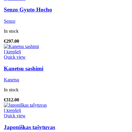
Senzo Gyuto Hocho
Senzo
In stock
€
297.00
Į krepšelį
Quick view
Kanetsu sashimi
Kanetsu
In stock
€
312.00
Į krepšelį
Quick view
Japoniškas tašytuvas