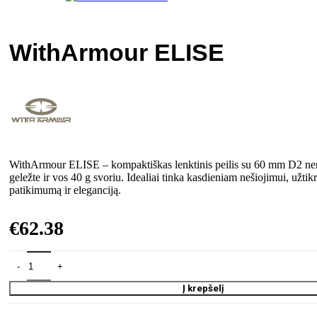
WithArmour ELISE
WithArmour ELISE – kompaktiškas lenktinis peilis su 60 mm D2 ner
geležte ir vos 40 g svoriu. Idealiai tinka kasdieniam nešiojimui, užti
patikimumą ir eleganciją.
€
62.38
Į krepšelį