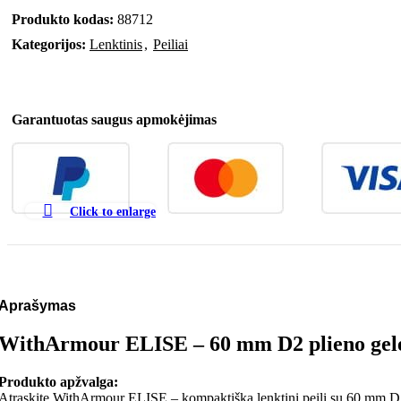
Produkto kodas:
88712
Kategorijos:
Lenktinis
,
Peiliai
Garantuotas saugus apmokėjimas
Click to enlarge
Aprašymas
WithArmour ELISE – 60 mm D2 plieno geležt
Produkto apžvalga:
Atraskite WithArmour ELISE – kompaktišką lenktinį peilį su 60 mm D2 n