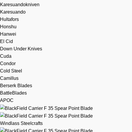
Karesuandokniven
Karesuando
Hultafors
Honshu
Hanwei
El Cid
Down Under Knives
Cuda
Condor
Cold Steel
Camillus
Berserk Blades
BattleBlades
APOC
Windlass Steelcrafts