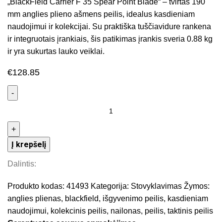
„BlackField Carrier F 35 Spear Point Blade“ – tvirtas 190
mm anglies plieno ašmens peilis, idealus kasdieniam
naudojimui ir kolekcijai. Su praktiška tuščiavidure rankena
ir integruotais įrankiais, šis patikimas įrankis sveria 0.88 kg
ir yra sukurtas lauko veiklai.
€
128.85
Į krepšelį
Dalintis:
Produkto kodas:
41493
Kategorija:
Stovyklavimas
Žymos:
anglies plienas
,
blackfield
,
išgyvenimo peilis
,
kasdieniam
naudojimui
,
kolekcinis peilis
,
nailonas
,
peilis
,
taktinis peilis