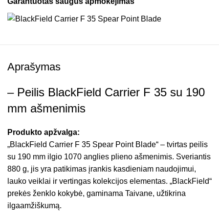
Garantuotas saugus apmokėjimas
Aprašymas
– Peilis BlackField Carrier F 35 su 190
mm ašmenimis
Produkto apžvalga:
„BlackField Carrier F 35 Spear Point Blade“ – tvirtas peilis
su 190 mm ilgio 1070 anglies plieno ašmenimis. Sveriantis
880 g, jis yra patikimas įrankis kasdieniam naudojimui,
lauko veiklai ir vertingas kolekcijos elementas. „BlackField“
prekės ženklo kokybė, gaminama Taivane, užtikrina
ilgaamžiškumą.