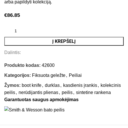
arba papildyti kolekciją.
€
86.85
Į KREPŠELĮ
Dalintis:
Produkto kodas:
42600
Kategorijos:
Fiksuota geležte
,
Peiliai
Žymos:
boot knife
,
durklas
,
kasdienis įrankis
,
kolekcinis
peilis
,
nerūdijantis plienas
,
peilis
,
sintetine rankena
Garantuotas saugus apmokėjimas