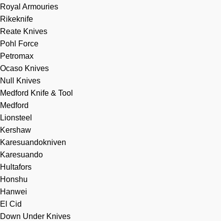
Royal Armouries
Rikeknife
Reate Knives
Pohl Force
Petromax
Ocaso Knives
Null Knives
Medford Knife & Tool
Medford
Lionsteel
Kershaw
Karesuandokniven
Karesuando
Hultafors
Honshu
Hanwei
El Cid
Down Under Knives