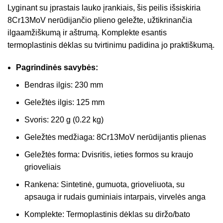
Lyginant su įprastais lauko įrankiais, šis peilis išsiskiria
8Cr13MoV nerūdijančio plieno geležte, užtikrinančia
ilgaamžiškumą ir aštrumą. Komplekte esantis
termoplastinis dėklas su tvirtinimu padidina jo praktiškumą.
Pagrindinės savybės:
Bendras ilgis: 230 mm
Geležtės ilgis: 125 mm
Svoris: 220 g (0.22 kg)
Geležtės medžiaga: 8Cr13MoV nerūdijantis plienas
Geležtės forma: Dvisritis, ieties formos su kraujo
grioveliais
Rankena: Sintetinė, gumuota, grioveliuota, su
apsauga ir rudais guminiais intarpais, virvelės anga
Komplekte: Termoplastinis dėklas su diržo/bato