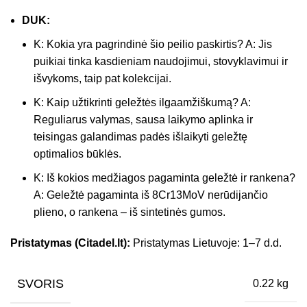
DUK:
K: Kokia yra pagrindinė šio peilio paskirtis? A: Jis
puikiai tinka kasdieniam naudojimui, stovyklavimui ir
išvykoms, taip pat kolekcijai.
K: Kaip užtikrinti geležtės ilgaamžiškumą? A:
Reguliarus valymas, sausa laikymo aplinka ir
teisingas galandimas padės išlaikyti geležtę
optimalios būklės.
K: Iš kokios medžiagos pagaminta geležtė ir rankena?
A: Geležtė pagaminta iš 8Cr13MoV nerūdijančio
plieno, o rankena – iš sintetinės gumos.
Pristatymas (Citadel.lt):
Pristatymas Lietuvoje: 1–7 d.d.
SVORIS
0.22 kg