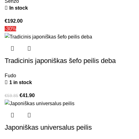
Senzo
In stock
€
192.00
-30%
Tradicinis japoniškas šefo peilis deba
Fudo
1 in stock
€
41.90
€
59.85
Japoniškas universalus peilis