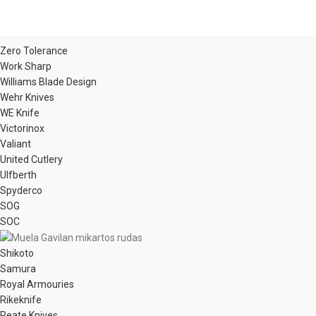
Zero Tolerance
Work Sharp
Williams Blade Design
Wehr Knives
WE Knife
Victorinox
Valiant
United Cutlery
Ulfberth
Spyderco
SOG
SOC
Shikoto
Samura
Royal Armouries
Rikeknife
Reate Knives