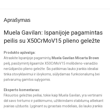
Aprašymas
Muela Gavilan: Ispanijoje pagamintas
peilis su X50CrMoV15 plieno geležte
Produkto apžvalga:
Atraskite Ispanijoje pagamintą
Muela Gavilan Micarta Brown
peilį, pasižymintį ilgaamže X50CrMoV15 molibdeno-vanadžio
nerūdijančio plieno geležte. Šis patikimas lauko įrankis idealiai
tinka stovyklavimui ir išvykoms, siūlydamas funkcionalumą bei
patvarumą gamtos sąlygomis.
Eksperto komentaras:
Fiksuotos geležtės peiliai, tokie kaip Muela Gavilan, yra vertinami
dėl savo tvirtumo ir patikimumo, užtikrindami stabilumą atliekant
įvairias užduotis. Lyginant su įprastais modeliais, šis lauko įrankis