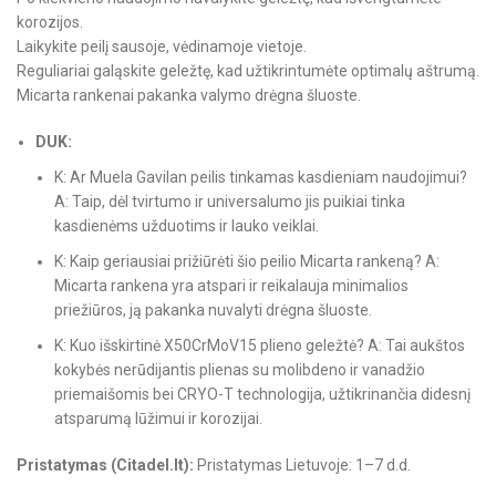
korozijos.
Laikykite peilį sausoje, vėdinamoje vietoje.
Reguliariai galąskite geležtę, kad užtikrintumėte optimalų aštrumą.
Micarta rankenai pakanka valymo drėgna šluoste.
DUK:
K: Ar Muela Gavilan peilis tinkamas kasdieniam naudojimui?
A: Taip, dėl tvirtumo ir universalumo jis puikiai tinka
kasdienėms užduotims ir lauko veiklai.
K: Kaip geriausiai prižiūrėti šio peilio Micarta rankeną? A:
Micarta rankena yra atspari ir reikalauja minimalios
priežiūros, ją pakanka nuvalyti drėgna šluoste.
K: Kuo išskirtinė X50CrMoV15 plieno geležtė? A: Tai aukštos
kokybės nerūdijantis plienas su molibdeno ir vanadžio
priemaišomis bei CRYO-T technologija, užtikrinančia didesnį
atsparumą lūžimui ir korozijai.
Pristatymas (Citadel.lt):
Pristatymas Lietuvoje: 1–7 d.d.