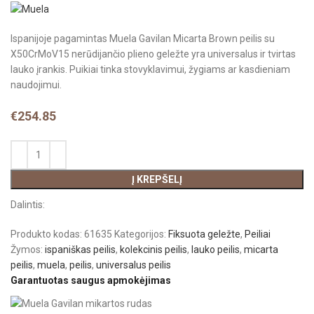
Ispanijoje pagamintas Muela Gavilan Micarta Brown peilis su
X50CrMoV15 nerūdijančio plieno geležte yra universalus ir tvirtas
lauko įrankis. Puikiai tinka stovyklavimui, žygiams ar kasdieniam
naudojimui.
€
254.85
Į KREPŠELĮ
Dalintis:
Produkto kodas:
61635
Kategorijos:
Fiksuota geležte
,
Peiliai
Žymos:
ispaniškas peilis
,
kolekcinis peilis
,
lauko peilis
,
micarta
peilis
,
muela
,
peilis
,
universalus peilis
Garantuotas saugus apmokėjimas