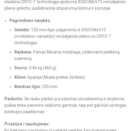
išsiskiria CRYO-T technologija apdorota X50CrMoV15 nerūdijančio
plieno geležte, padidinančia atsparumą lūžimui ir korozijai.
Pagrindinės savybės:
Geležtė:
125 mm ilgio, pagaminta iš X50CrMoV15
(molibdeno-vanadžio) nerūdijančio plieno su CRYO-T
technologija.
Rankena:
Patvari Micarta medžiaga, užtikrinanti patikimą
suėmimą.
Svoris:
0.46 kg (460 g).
Kilmė:
Ispanija (Muela prekės ženklas).
Bendras ilgis:
255 mm.
Paskirtis:
Šis lauko įrankis yra sukurtas stovyklavimui ir išvykoms,
puikiai tinka įvairioms veikloms gamtoje, taip pat gali būti vertingas
kolekcijos papildymas.
Priežiūra / naudojimas:
Po kiekvieno naudojimo nuvalykite geležtę, kad išvengtumėte