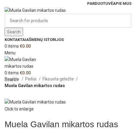
PARDUOTUVĖ
APIE MUS
Search
KONTAKTAI
AŠMENŲ ISTORIJOS
0
items
€
0.00
Menu
0
items
€
0.00
Pradžia
Peiliai
Fiksuota geležte
Search
Muela Gavilan mikartos rudas
Click to enlarge
Muela Gavilan mikartos rudas