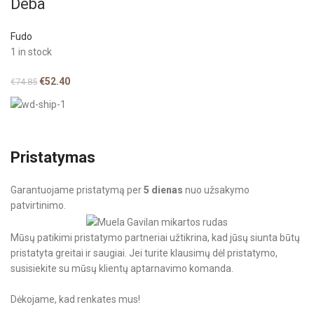
Deba
Fudo
1 in stock
€
52.40
€
74.85
Pristatymas
Garantuojame pristatymą per
5 dienas
nuo užsakymo
patvirtinimo.
Mūsų patikimi pristatymo partneriai užtikrina, kad jūsų siunta būtų
pristatyta greitai ir saugiai. Jei turite klausimų dėl pristatymo,
susisiekite su mūsų klientų aptarnavimo komanda.
Dėkojame, kad renkates mus!