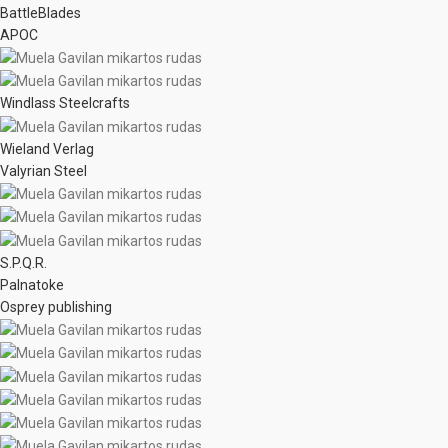
BattleBlades
APOC
Windlass Steelcrafts
Wieland Verlag
Valyrian Steel
S.P.Q.R.
Palnatoke
Osprey publishing