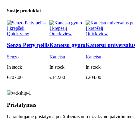
Susiję produktai
Į krepšelį
Į krepšelį
Į krepšelį
Quick view
Quick view
Quick view
Senzo Petty peilis
Kanetsu gyuto
Kanetsu universalus 
Senzo
Kanetsu
Kanetsu
In stock
In stock
In stock
€
207.00
€
342.00
€
204.00
Pristatymas
Garantuojame pristatymą per
5 dienas
nuo užsakymo patvirtinimo.