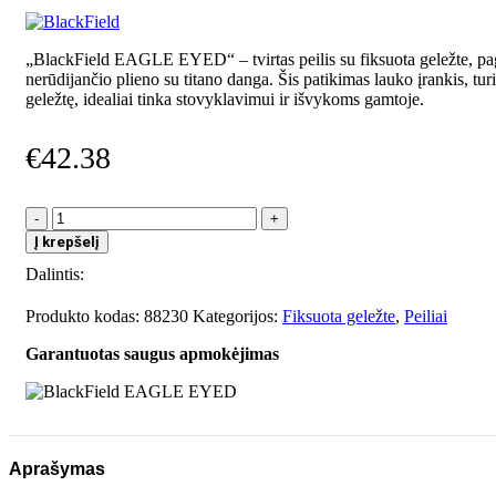
„BlackField EAGLE EYED“ – tvirtas peilis su fiksuota geležte, pa
nerūdijančio plieno su titano danga. Šis patikimas lauko įrankis, tur
geležtę, idealiai tinka stovyklavimui ir išvykoms gamtoje.
€
42.38
produkto
kiekis:
Į krepšelį
BlackField
Dalintis:
EAGLE
EYED
Produkto kodas:
88230
Kategorijos:
Fiksuota geležte
,
Peiliai
Garantuotas saugus apmokėjimas
Aprašymas