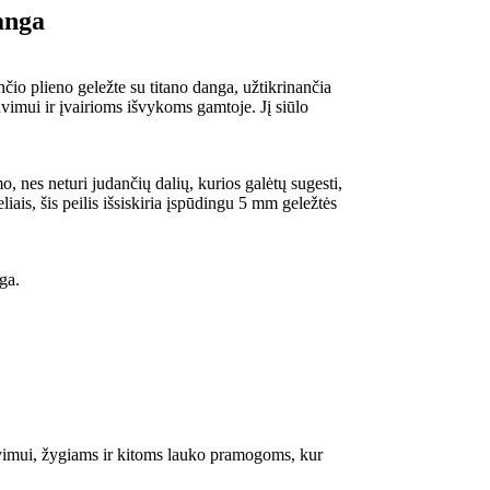
danga
io plieno geležte su titano danga, užtikrinančia
avimui ir įvairioms išvykoms gamtoje. Jį siūlo
o, nes neturi judančių dalių, kurios galėtų sugesti,
iais, šis peilis išsiskiria įspūdingu 5 mm geležtės
ga.
imui, žygiams ir kitoms lauko pramogoms, kur