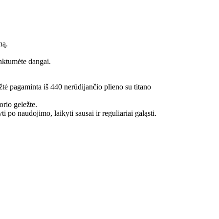
mą.
nktumėte dangai.
žtė pagaminta iš 440 nerūdijančio plieno su titano
orio geležte.
 po naudojimo, laikyti sausai ir reguliariai galąsti.