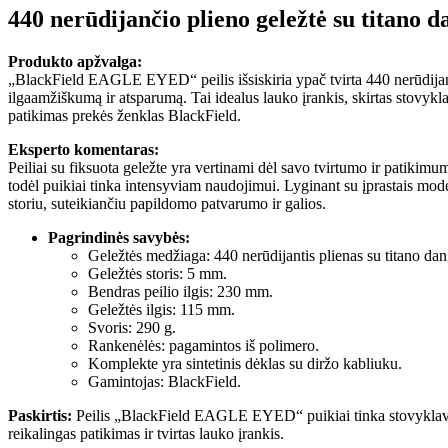
440 nerūdijančio plieno geležtė su titano 
Produkto apžvalga:
„BlackField EAGLE EYED“ peilis išsiskiria ypač tvirta 440 nerūdijanč
ilgaamžiškumą ir atsparumą. Tai idealus lauko įrankis, skirtas stovykl
patikimas prekės ženklas BlackField.
Eksperto komentaras:
Peiliai su fiksuota geležte yra vertinami dėl savo tvirtumo ir patikimum
todėl puikiai tinka intensyviam naudojimui. Lyginant su įprastais model
storiu, suteikiančiu papildomo patvarumo ir galios.
Pagrindinės savybės:
Geležtės medžiaga: 440 nerūdijantis plienas su titano dan
Geležtės storis: 5 mm.
Bendras peilio ilgis: 230 mm.
Geležtės ilgis: 115 mm.
Svoris: 290 g.
Rankenėlės: pagamintos iš polimero.
Komplekte yra sintetinis dėklas su diržo kabliuku.
Gamintojas: BlackField.
Paskirtis:
Peilis „BlackField EAGLE EYED“ puikiai tinka stovyklav
reikalingas patikimas ir tvirtas lauko įrankis.