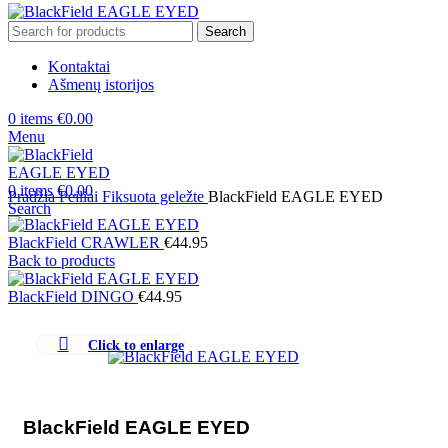
Search
Kontaktai
Ašmenų istorijos
0
items
€
0.00
Menu
0
items
€
0.00
Pradžia
Peiliai
Fiksuota geležte
BlackField EAGLE EYED
Search
BlackField CRAWLER
€
44.95
Back to products
BlackField DINGO
€
44.95
Click to enlarge
BlackField EAGLE EYED