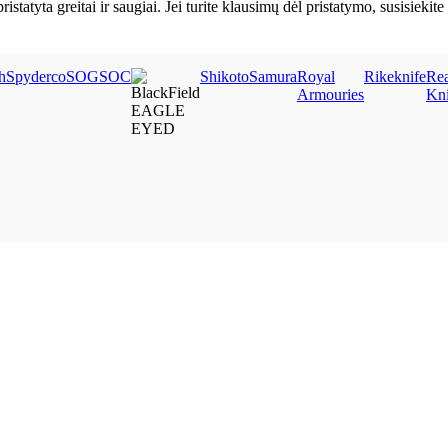
ristatyta greitai ir saugiai. Jei turite klausimų dėl pristatymo, susisie
h
Spyderco
SOG
SOC
Shikoto
Samura
Royal
Rikeknife
Rea
Armouries
Kn