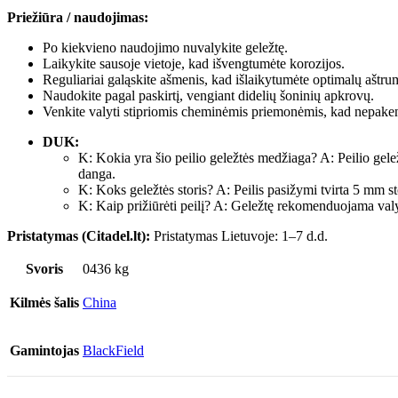
Priežiūra / naudojimas:
Po kiekvieno naudojimo nuvalykite geležtę.
Laikykite sausoje vietoje, kad išvengtumėte korozijos.
Reguliariai galąskite ašmenis, kad išlaikytumėte optimalų aštru
Naudokite pagal paskirtį, vengiant didelių šoninių apkrovų.
Venkite valyti stipriomis cheminėmis priemonėmis, kad nepake
DUK:
K: Kokia yra šio peilio geležtės medžiaga? A: Peilio gele
danga.
K: Koks geležtės storis? A: Peilis pasižymi tvirta 5 mm st
K: Kaip prižiūrėti peilį? A: Geležtę rekomenduojama valyti
Pristatymas (Citadel.lt):
Pristatymas Lietuvoje: 1–7 d.d.
Svoris
0436 kg
Kilmės šalis
China
Gamintojas
BlackField