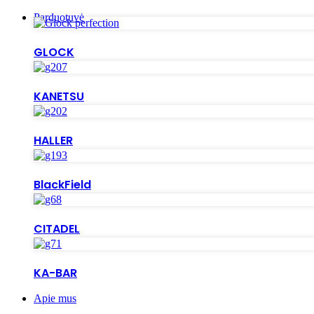
Parduotuvė
GLOCK
KANETSU
HALLER
BlackField
CITADEL
KA-BAR
Apie mus