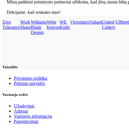
Mūsų patikimi pristatymo partneriai užtikrina, kad jūsų siunta būtų p
Dėkojame, kad renkates mus!
Zero
Work
Williams
Wehr
WE
Victorinox
Valiant
United
Ulfbert
Tolerance
Sharp
Blade
Knives
Knife
Cutlery
Design
Taisyklės
Privatumo politika
Pirkimo taisyklės
Vartotojo erdvė
Užsakymai
Adresai
Vartotojo informacija
Pageidavimai