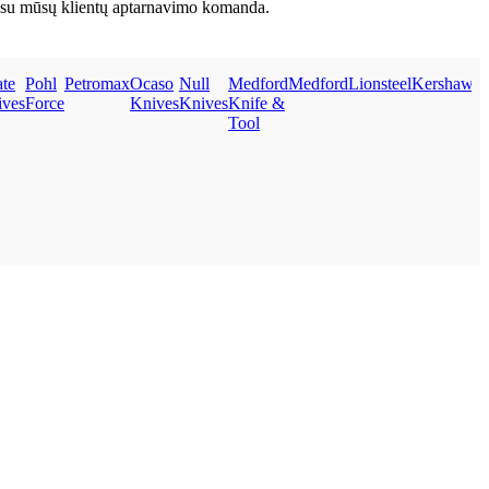
kite su mūsų klientų aptarnavimo komanda.
te
Pohl
Petromax
Ocaso
Null
Medford
Medford
Lionsteel
Kershaw
K
ives
Force
Knives
Knives
Knife &
Tool