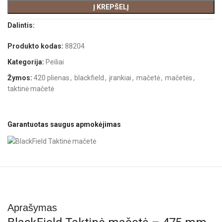
Į KREPŠELĮ
Dalintis:
Produkto kodas:
88204
Kategorija:
Peiliai
Žymos:
420 plienas
,
blackfield
,
įrankiai
,
mačetė
,
mačetės
,
taktinė mačetė
Garantuotas saugus apmokėjimas
Aprašymas