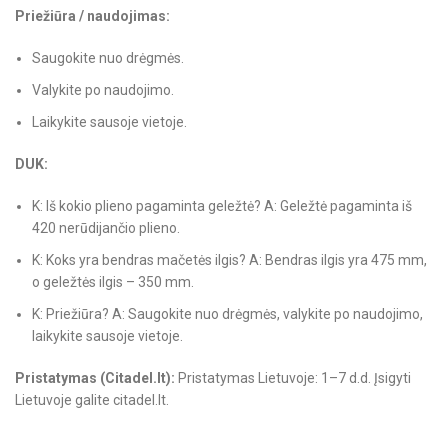
Priežiūra / naudojimas:
Saugokite nuo drėgmės.
Valykite po naudojimo.
Laikykite sausoje vietoje.
DUK:
K: Iš kokio plieno pagaminta geležtė? A: Geležtė pagaminta iš
420 nerūdijančio plieno.
K: Koks yra bendras mačetės ilgis? A: Bendras ilgis yra 475 mm,
o geležtės ilgis – 350 mm.
K: Priežiūra? A: Saugokite nuo drėgmės, valykite po naudojimo,
laikykite sausoje vietoje.
Pristatymas (Citadel.lt):
Pristatymas Lietuvoje: 1–7 d.d. Įsigyti
Lietuvoje galite citadel.lt.