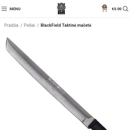
0
MENU
€
0.00
Pradžia
Peiliai
BlackField Taktinė mačetė