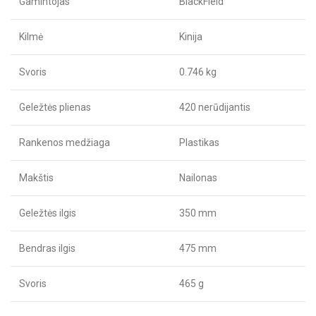
Gamintojas
BlackField
Kilmė
Kinija
Svoris
0.746 kg
Geležtės plienas
420 nerūdijantis
Rankenos medžiaga
Plastikas
Makštis
Nailonas
Geležtės ilgis
350 mm
Bendras ilgis
475 mm
Svoris
465 g