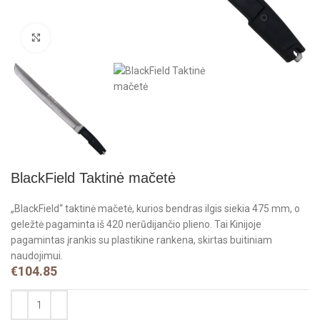
Click to enlarge
BlackField Taktinė mačetė
„BlackField“ taktinė mačetė, kurios bendras ilgis siekia 475 mm, o
geležtė pagaminta iš 420 nerūdijančio plieno. Tai Kinijoje
pagamintas įrankis su plastikine rankena, skirtas buitiniam
naudojimui.
€
104.85