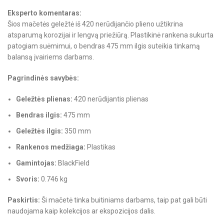
Eksperto komentaras:
Šios mačetės geležtė iš 420 nerūdijančio plieno užtikrina
atsparumą korozijai ir lengvą priežiūrą. Plastikinė rankena sukurta
patogiam suėmimui, o bendras 475 mm ilgis suteikia tinkamą
balansą įvairiems darbams.
Pagrindinės savybės:
Geležtės plienas:
420 nerūdijantis plienas
Bendras ilgis:
475 mm
Geležtės ilgis:
350 mm
Rankenos medžiaga:
Plastikas
Gamintojas:
BlackField
Svoris:
0.746 kg
Paskirtis:
Ši mačetė tinka buitiniams darbams, taip pat gali būti
naudojama kaip kolekcijos ar ekspozicijos dalis.