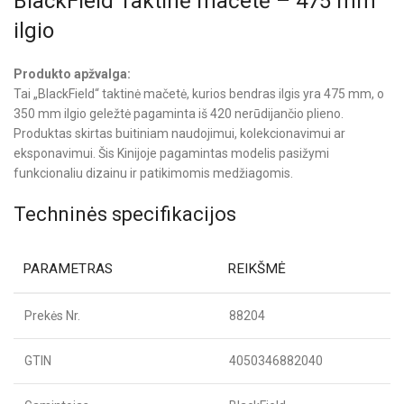
BlackField Taktinė mačetė – 475 mm
ilgio
Produkto apžvalga:
Tai „BlackField“ taktinė mačetė, kurios bendras ilgis yra 475 mm, o
350 mm ilgio geležtė pagaminta iš 420 nerūdijančio plieno.
Produktas skirtas buitiniam naudojimui, kolekcionavimui ar
eksponavimui. Šis Kinijoje pagamintas modelis pasižymi
funkcionaliu dizainu ir patikimomis medžiagomis.
Techninės specifikacijos
PARAMETRAS
REIKŠMĖ
Prekės Nr.
88204
GTIN
4050346882040