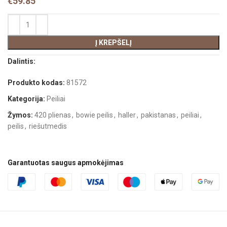
€
59.85
Į KREPŠELĮ
Dalintis:
Produkto kodas:
81572
Kategorija:
Peiliai
Žymos:
420 plienas
,
bowie peilis
,
haller
,
pakistanas
,
peiliai
,
peilis
,
riešutmedis
Garantuotas saugus apmokėjimas