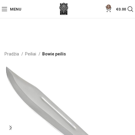
0
MENU
€
0.00
Pradžia
Peiliai
Bowie peilis