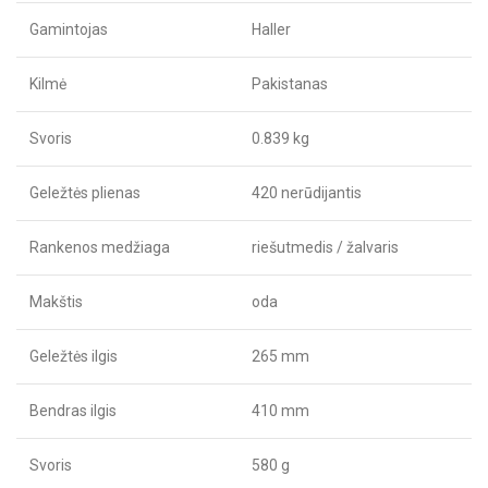
Gamintojas
Haller
Kilmė
Pakistanas
Svoris
0.839 kg
Geležtės plienas
420 nerūdijantis
Rankenos medžiaga
riešutmedis / žalvaris
Makštis
oda
Geležtės ilgis
265 mm
Bendras ilgis
410 mm
Svoris
580 g