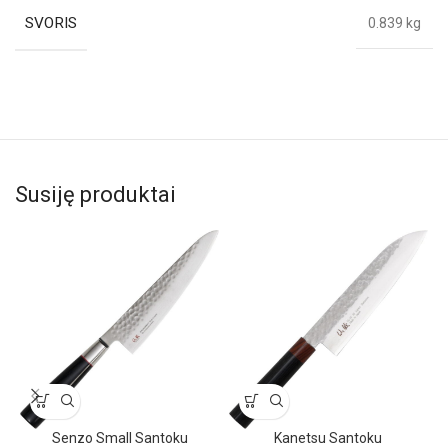
SVORIS
0.839 kg
Susiję produktai
Senzo Small Santoku
Kanetsu Santoku
T