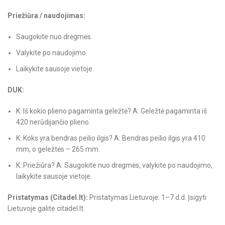
Priežiūra / naudojimas:
Saugokite nuo drėgmės.
Valykite po naudojimo.
Laikykite sausoje vietoje.
DUK:
K: Iš kokio plieno pagaminta geležtė? A: Geležtė pagaminta iš
420 nerūdijančio plieno.
K: Koks yra bendras peilio ilgis? A: Bendras peilio ilgis yra 410
mm, o geležtės – 265 mm.
K: Priežiūra? A: Saugokite nuo drėgmės, valykite po naudojimo,
laikykite sausoje vietoje.
Pristatymas (Citadel.lt):
Pristatymas Lietuvoje: 1–7 d.d. Įsigyti
Lietuvoje galite citadel.lt.