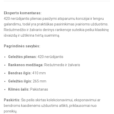
Eksperto komentaras:
420 nerūdijantis plienas pasižymi atsparumu korozijai ir lengvu
galandimu, todėl yra praktiškas pasirinkimas įvairioms užduotims.
Riešutmedžio ir žalvario derinys rankenoje suteikia peiliui klasikinę
išvaizdą ir užtikrina tvirtą suėmimą.
Pagrindinės savybės:
Geležtės plienas:
420 nerūdijantis
Rankenos medžiaga:
Riešutmedis ir žalvaris
Bendras ilgis:
410 mm
Geležtės ilgis:
265 mm
Kilmės šalis:
Pakistanas
Paskirtis:
Šis peilis skirtas kolekcionavimui, eksponavimui ar
bendroms kasdienėms užduotims atlikti, priklausomai nuo
poreikių.