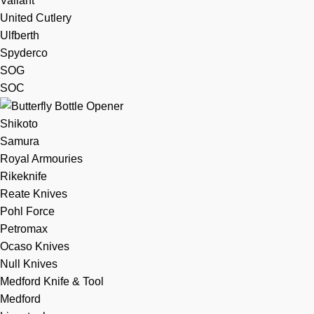
Valiant
United Cutlery
Ulfberth
Spyderco
SOG
SOC
Shikoto
Samura
Royal Armouries
Rikeknife
Reate Knives
Pohl Force
Petromax
Ocaso Knives
Null Knives
Medford Knife & Tool
Medford