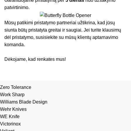
Garantuojame pristatymą per
5 dienas
nuo užsakymo
patvirtinimo.
Mūsų patikimi pristatymo partneriai užtikrina, kad jūsų
siunta būtų pristatyta greitai ir saugiai. Jei turite klausimų
dėl pristatymo, susisiekite su mūsų klientų aptarnavimo
komanda.
Dėkojame, kad renkates mus!
Zero Tolerance
Work Sharp
Williams Blade Design
Wehr Knives
WE Knife
Victorinox