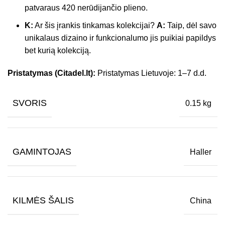
patvaraus 420 nerūdijančio plieno.
K:
Ar šis įrankis tinkamas kolekcijai?
A:
Taip, dėl savo
unikalaus dizaino ir funkcionalumo jis puikiai papildys
bet kurią kolekciją.
Pristatymas (Citadel.lt):
Pristatymas Lietuvoje: 1–7 d.d.
SVORIS
0.15 kg
GAMINTOJAS
Haller
KILMĖS ŠALIS
China