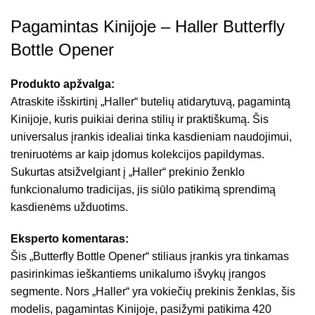
Pagamintas Kinijoje – Haller Butterfly
Bottle Opener
Produkto apžvalga:
Atraskite išskirtinį „Haller“ butelių atidarytuvą, pagamintą
Kinijoje, kuris puikiai derina stilių ir praktiškumą. Šis
universalus įrankis idealiai tinka kasdieniam naudojimui,
treniruotėms ar kaip įdomus kolekcijos papildymas.
Sukurtas atsižvelgiant į „Haller“ prekinio ženklo
funkcionalumo tradicijas, jis siūlo patikimą sprendimą
kasdienėms užduotims.
Eksperto komentaras:
Šis „Butterfly Bottle Opener“ stiliaus įrankis yra tinkamas
pasirinkimas ieškantiems unikalumo išvykų įrangos
segmente. Nors „Haller“ yra vokiečių prekinis ženklas, šis
modelis, pagamintas Kinijoje, pasižymi patikima 420