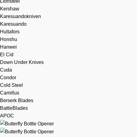
Lionsteel
Kershaw
Karesuandokniven
Karesuando
Hultafors
Honshu
Hanwei
El Cid
Down Under Knives
Cuda
Condor
Cold Steel
Camillus
Berserk Blades
BattleBlades
APOC