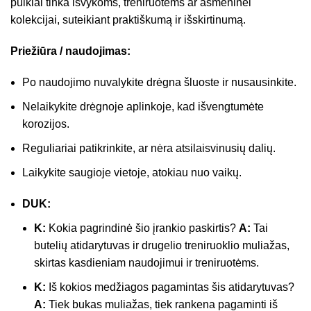
puikiai tinka išvykoms, treniruotėms ar asmeninei
kolekcijai, suteikiant praktiškumą ir išskirtinumą.
Priežiūra / naudojimas:
Po naudojimo nuvalykite drėgna šluoste ir nusausinkite.
Nelaikykite drėgnoje aplinkoje, kad išvengtumėte
korozijos.
Reguliariai patikrinkite, ar nėra atsilaisvinusių dalių.
Laikykite saugioje vietoje, atokiau nuo vaikų.
DUK:
K:
Kokia pagrindinė šio įrankio paskirtis?
A:
Tai
butelių atidarytuvas ir drugelio treniruoklio muliažas,
skirtas kasdieniam naudojimui ir treniruotėms.
K:
Iš kokios medžiagos pagamintas šis atidarytuvas?
A:
Tiek bukas muliažas, tiek rankena pagaminti iš