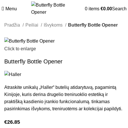
Menu
0
items
€
0.00
Search
Pradžia
Peiliai
Išvykoms
Butterfly Bottle Opener
Click to enlarge
Butterfly Bottle Opener
Atraskite unikalų „Haller“ butelių atidarytuvą, pagamintą
Kinijoje, kuris derina drugelio treniruoklio estetiką ir
praktišką kasdienio įrankio funkcionalumą. tinkamas
pasirinkimas išvykoms, treniruotėms ar kolekcijai papildyti.
€
26.85